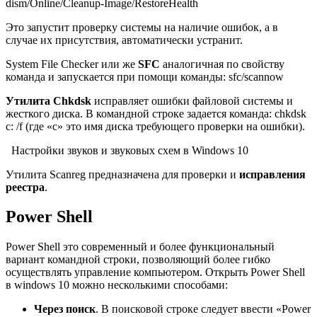
dism/Online/Cleanup-Image/RestoreHealth
Это запустит проверку системы на наличие ошибок, а в
случае их присутствия, автоматически устранит.
System File Checker или же
SFC
аналогичная по свойству
команда и запускается при помощи команды: sfc/scannow
Утилита
Chkdsk
исправляет ошибки файловой системы и
жесткого диска. В командной строке задается команда: chkdsk
c: /f (где «c» это имя диска требующего проверки на ошибки).
Настройки звуков и звуковых схем в Windows 10
Утилита Scanreg предназначена для проверки и
исправления
реестра
.
Power Shell
Power Shell это современный и более функциональный
вариант командной строки, позволяющий более гибко
осуществлять управление компьютером. Открыть Power Shell
в windows 10 можно несколькими способами:
Через поиск
. В поисковой строке следует ввести «Power