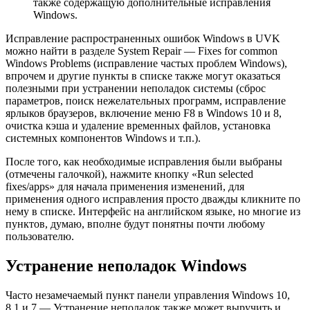
также содержащую дополнительные исправления
Windows.
Исправление распространенных ошибок Windows в UVK
можно найти в разделе System Repair — Fixes for common
Windows Problems (исправление частых проблем Windows),
впрочем и другие пункты в списке также могут оказаться
полезными при устранении неполадок системы (сброс
параметров, поиск нежелательных программ, исправление
ярлыков браузеров, включение меню F8 в Windows 10 и 8,
очистка кэша и удаление временных файлов, установка
системных компонентов Windows и т.п.).
После того, как необходимые исправления были выбраны
(отмечены галочкой), нажмите кнопку «Run selected
fixes/apps» для начала применения изменений, для
применения одного исправления просто дважды кликните по
нему в списке. Интерфейс на английском языке, но многие из
пунктов, думаю, вполне будут понятны почти любому
пользователю.
Устранение неполадок Windows
Часто незамечаемый пункт панели управления Windows 10,
8.1 и 7 — Устранение неполадок также может выручить и