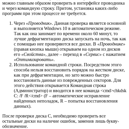
можно главным образом проверить в интерфейсе проводника
и через командную строку. Притом, установка каких-либо
программ при этом процессе не требуется.
Через
«Проводник»
. Данная проверка является основной
и выполняется Windows 10 в автоматическом режиме.
Так как она занимает по времени около 60 минут, то
лучше дефрагментацию диска запускать на ночь, так как
с помощью нее проверяются все диски. В
«Проводнике»
(правая кнопка мыши) открываем на одном из дисков
его
«Свойства»
, далее – переход в
«Сервис»
с нажатием
«Оптимизировать»
.
Использование командной строки. Посредством этого
способа нельзя восстановить порядок на жестком диске,
как при дефрагментации, но зато можно быстро
восстановить данные из поврежденных секторов. Для
этого действия открывается Командная строка
(Администратор) и вводится в нее команда <cmd>chkdsk
C: /F /R</cmd> (F – автоматическое исправление
найденных неполадок, R – попытка восстановления
данных).
После проверки диска C, необходимо проверить все
остальные диски на наличие ошибок, заменив лишь букву-
обозначение.