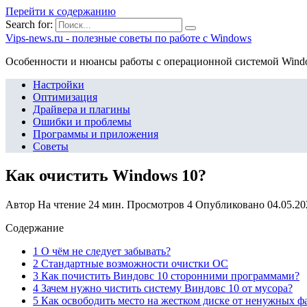
Перейти к содержанию
Search for:
Vips-news.ru - полезные советы по работе с Windows
Особенности и нюансы работы с операционной системой Wind
Настройки
Оптимизация
Драйвера и плагины
Ошибки и проблемы
Программы и приложения
Советы
Как очистить Windows 10?
Автор
На чтение
24 мин.
Просмотров
4
Опубликовано
04.05.20
Содержание
1 О чём не следует забывать?
2 Стандартные возможности очистки ОС
3 Как почистить Виндовс 10 сторонними программами?
4 Зачем нужно чистить систему Виндовс 10 от мусора?
5 Как освободить место на жестком диске от ненужных ф