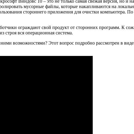
рософт Виндовс 10 – это не только самая свежая версия, но и н
тролировать мусорные файлы, которые накапливаются на локальн
ьзования стороннего приложения для очистки компьютера. По и
работчики ограждают свой продукт от сторонних программ. К с
из строя вся операционная система.
ними возможностями? Этот вопрос подробно рассмотрен в видео