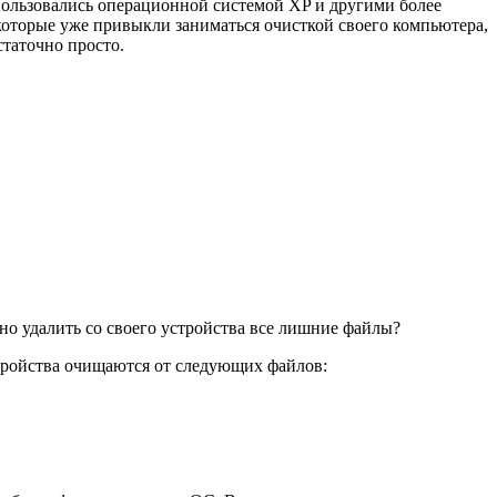
 пользовались операционной системой XP и другими более
 которые уже привыкли заниматься очисткой своего компьютера,
статочно просто.
о удалить со своего устройства все лишние файлы?
стройства очищаются от следующих файлов: