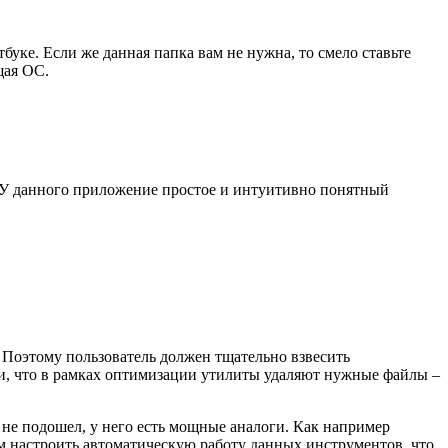
буке. Если же данная папка вам не нужна, то смело ставьте
щая ОС.
я. У данного приложение простое и интуитивно понятный
. Поэтому пользователь должен тщательно взвесить
ции, что в рамках оптимизации утилиты удаляют нужные файлы –
не подошел, у него есть мощные аналоги. Как например
м настроить автоматическую работу данных инструментов, что