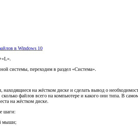
файлов в Windows 10
+«L».
нной системы, переходим в раздел «Система».
 находящиеся на жёстком диске и сделать вывод о необходимости
сколько файлов всего на компьютере и какого они типа. В сам
еста на жёстком диске.
е шаги:
й мыши;