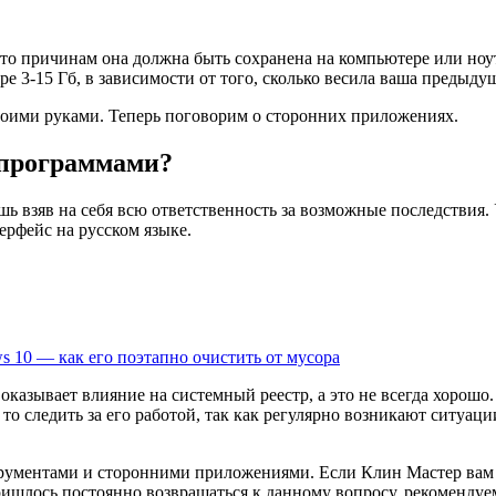
-то причинам она должна быть сохранена на компьютере или ноут
ере 3-15 Гб, в зависимости от того, сколько весила ваша предыду
воими руками. Теперь поговорим о сторонних приложениях.
 программами?
ишь взяв на себя всю ответственность за возможные последстви
терфейс на русском языке.
 10 — как его поэтапно очистить от мусора
оказывает влияние на системный реестр, а это не всегда хорошо
то следить за его работой, так как регулярно возникают ситуа
трументами и сторонними приложениями. Если Клин Мастер вам 
ишлось постоянно возвращаться к данному вопросу, рекомендуе