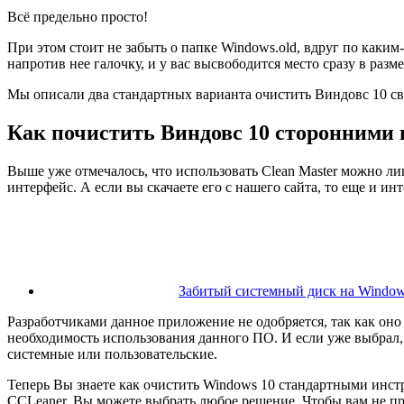
Всё предельно просто!
При этом стоит не забыть о папке Windows.old, вдруг по каким
напротив нее галочку, и у вас высвободится место сразу в разм
Мы описали два стандартных варианта очистить Виндовс 10 с
Как почистить Виндовс 10 сторонними
Выше уже отмечалось, что использовать Сlean Master можно л
интерфейс. А если вы скачаете его с нашего сайта, то еще и ин
Забитый системный диск на Windows
Разработчиками данное приложение не одобряется, так как оно 
необходимость использования данного ПО. И если уже выбрал, 
системные или пользовательские.
Теперь Вы знаете как очистить Windows 10 стандартными инс
CCLeaner. Вы можете выбрать любое решение. Чтобы вам не пр