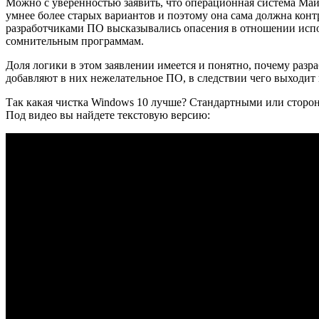
Можно с уверенностью заявить, что операционная система Майк
умнее более старых вариантов и поэтому она сама должна кон
разработчиками ПО высказывались опасения в отношении испол
сомнительным программам.
Доля логики в этом заявлении имеется и понятно, почему раз
добавляют в них нежелательное ПО, в следствии чего выходит 
Так какая чистка Windows 10 лучше? Стандартными или сторон
Под видео вы найдете текстовую версию: