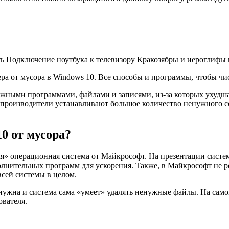
ть Подключение ноутбука к телевизору Кракозябры и иероглифы 
ра от мусора в Windows 10. Все способы и программы, чтобы ч
жными программами, файлами и записями, из-за которых ухудша
 производители устанавливают большое количество ненужного с
0 от мусора?
ая» операционная система от Майкрософт. На презентации систе
олнительных программ для ускорения. Также, в Майкрософт не р
всей системы в целом.
нужна и система сама «умеет» удалять ненужные файлы. На само
ователя.