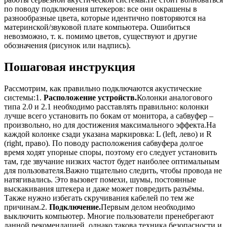
по поводу подключения штекеров: все они окрашены в
разнообразные цвета, которые идентично повторяются на
материнской/звуковой плате компьютера. Ошибиться
невозможно, т. к. помимо цветов, существуют и другие
обозначения (рисунок или надпись).
Пошаговая инструкция
Рассмотрим, как правильно подключаются акустические
системы:1.
Расположение устройств.
Колонки аналогового
типа 2.0 и 2.1 необходимо расставлять правильно: колонки
лучше всего установить по бокам от монитора, а сабвуфер –
произвольно, но для достижения максимального эффекта.На
каждой колонке сзади указана маркировка: L (left, лево) и R
(right, право). По поводу расположения сабвуфера долгое
время ходят упорные споры, поэтому его следует установить
там, где звучание низких частот будет наиболее оптимальным
для пользователя.Важно тщательно следить, чтобы провода не
натягивались. Это вызовет помехи, шумы, постоянные
выскакивания штекера и даже может повредить разъёмы.
Также нужно избегать скручивания кабелей по тем же
причинам.2.
Подключение.
Первым делом необходимо
выключить компьютер. Многие пользователи пренебрегают
данной рекомендацией, однако такова техника безопасности и