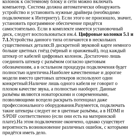
колонок к системному блоку и сети можно включать
компьютер. Система должна автоматически обнаружить
устройство и установить нужные драйвера (необходимо
подключение к Интернету). Если этого не произошло, значит,
установить программное обеспечение придётся
самостоятельно. Если в комплекте имеется установочный
диск, следует воспользоваться им.4.
Цифровые колонки 5.1 и
7.1.
Устройства данного типа отличаются в нескольких
существенных деталях:В дискретной звуковой карте немного
больше цветных гнёзд (чёрный и оранжевый), под каждый
штекер от кабелей цифровых колонок. Достаточно лишь
соединить штекер с разъёмом согласно цветовым
обозначениям, а в остальном процедура подключения будет
полностью идентична.Наиболее качественные и дорогие
модели вместо цветовых штекеров используют один
конкретный:Наличие лишь одного кабеля не говорит о
плохом качестве звука, а полностью наоборот. Данные
разъёмы являются новаторскими и современными,
позволяющими всецело раскрыть потенциал даже
профессионального оборудования.Разумеется, подключать
такие штекеры следует не в цветные разъёмы, а в HDMI и
S/PDIF соответственно (если они есть на материнской
плате).На этом подключение окончено, однако существует
вероятность возникновение различных ошибок, с которыми
придётся иметь дело.