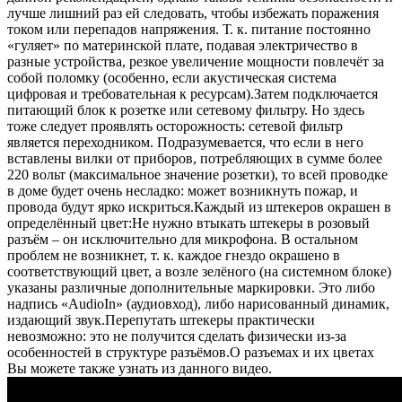
лучше лишний раз ей следовать, чтобы избежать поражения
током или перепадов напряжения. Т. к. питание постоянно
«гуляет» по материнской плате, подавая электричество в
разные устройства, резкое увеличение мощности повлечёт за
собой поломку (особенно, если акустическая система
цифровая и требовательная к ресурсам).Затем подключается
питающий блок к розетке или сетевому фильтру. Но здесь
тоже следует проявлять осторожность: сетевой фильтр
является переходником. Подразумевается, что если в него
вставлены вилки от приборов, потребляющих в сумме более
220 вольт (максимальное значение розетки), то всей проводке
в доме будет очень несладко: может возникнуть пожар, и
провода будут ярко искриться.Каждый из штекеров окрашен в
определённый цвет:Не нужно втыкать штекеры в розовый
разъём – он исключительно для микрофона. В остальном
проблем не возникнет, т. к. каждое гнездо окрашено в
соответствующий цвет, а возле зелёного (на системном блоке)
указаны различные дополнительные маркировки. Это либо
надпись «AudioIn» (аудиовход), либо нарисованный динамик,
издающий звук.Перепутать штекеры практически
невозможно: это не получится сделать физически из-за
особенностей в структуре разъёмов.О разъемах и их цветах
Вы можете также узнать из данного видео.