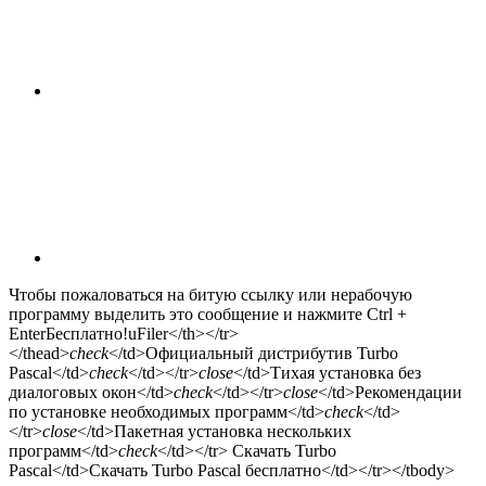
Чтобы пожаловаться на битую ссылку или нерабочую
программу выделить это сообщение и нажмите Ctrl +
Enter
Бесплатно!
uFiler</th></tr>
</thead>
check
</td>Официальный дистрибутив Turbo
Pascal</td>
check
</td></tr>
close
</td>Тихая установка без
диалоговых окон</td>
check
</td></tr>
close
</td>Рекомендации
по установке необходимых программ</td>
check
</td>
</tr>
close
</td>Пакетная установка нескольких
программ</td>
check
</td></tr> Скачать Turbo
Pascal</td>Скачать Turbo Pascal бесплатно</td></tr></tbody>