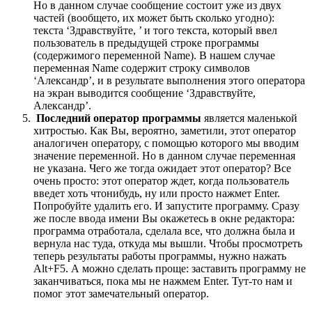
Но в данном случае сообщение состоит уже из двух
частей (вообщето, их может быть сколько угодно):
текста ‘Здравствуйте, ’ и того текста, который ввел
пользователь в предыдущей строке программы
(содержимого переменной Name). В нашем случае
переменная Name содержит строку символов
‘Александр’, и в результате выполнения этого оператора
на экран выводится сообщение ‘Здравствуйте,
Александр’.
Последний оператор программы
является маленькой
хитростью. Как Вы, вероятно, заметили, этот оператор
аналогичен оператору, с помощью которого мы вводим
значение переменной. Но в данном случае переменная
не указана. Чего же тогда ожидает этот оператор? Все
очень просто: этот оператор ждет, когда пользователь
введет хоть чтонибудь, ну или просто нажмет Enter.
Попробуйте удалить его. И запустите программу. Сразу
же после ввода имени Вы окажетесь в окне редактора:
программа отработала, сделала все, что должна была и
вернула нас туда, откуда мы вышли. Чтобы просмотреть
теперь результаты работы программы, нужно нажать
Alt+F5. А можно сделать проще: заставить программу не
заканчиваться, пока мы не нажмем Enter. Тут-то нам и
помог этот замечательный оператор.