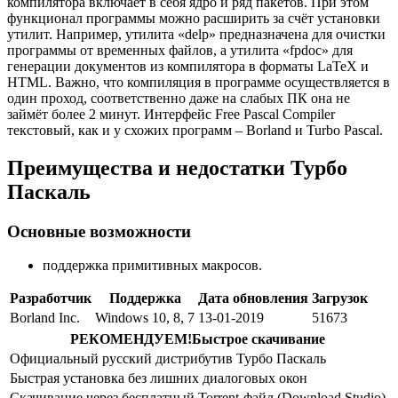
компилятора включает в себя ядро и ряд пакетов. При этом
функционал программы можно расширить за счёт установки
утилит. Например, утилита «delp» предназначена для очистки
программы от временных файлов, а утилита «fpdoc» для
генерации документов из компилятора в форматы LaTeX и
HTML. Важно, что компиляция в программе осуществляется в
один проход, соответственно даже на слабых ПК она не
займёт более 2 минут. Интерфейс Free Pascal Compiler
текстовый, как и у схожих программ – Borland и Turbo Pascal.
Преимущества и недостатки Турбо
Паскаль
Основные возможности
поддержка примитивных макросов.
Разработчик
Поддержка
Дата обновления
Загрузок
Borland Inc.
Windows 10, 8, 7
13-01-2019
51673
РЕКОМЕНДУЕМ!
Быстрое скачивание
Официальный русский дистрибутив Турбо Паскаль
Быстрая установка без лишних диалоговых окон
Скачивание через бесплатный Torrent-файл (Download Studio)