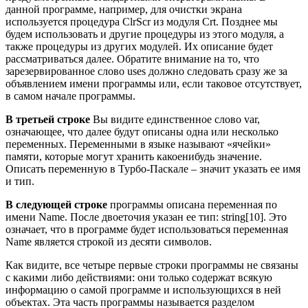
данной программе, например, для очистки экрана
используется процедура ClrScr из модуля Crt. Позднее мы
будем использовать и другие процедуры из этого модуля, а
также процедуры из других модулей. Их описание будет
рассматриваться далее. Обратите внимание на то, что
зарезервированное слово uses должно следовать сразу же за
объявлением имени программы или, если таковое отсутствует,
в самом начале программы.
В третьей строке
Вы видите единственное слово var,
означающее, что далее будут описаны одна или несколько
переменных. Переменными в языке называют «ячейки»
памяти, которые могут хранить какоенибудь значение.
Описать переменную в Турбо-Паскале – значит указать ее имя
и тип.
В следующей строке
программы описана переменная по
имени Name. После двоеточия указан ее тип: string[10]. Это
означает, что в программе будет использоваться переменная
Name является строкой из десяти символов.
Как видите, все четыре первые строки программы не связаны
с какими либо действиями: они только содержат всякую
информацию о самой программе и использующихся в ней
объектах. Эта часть программы называется разделом