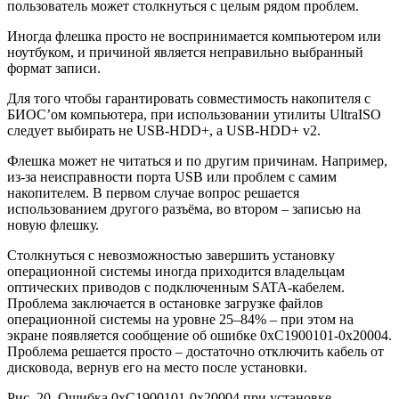
пользователь может столкнуться с целым рядом проблем.
Иногда флешка просто не воспринимается компьютером или
ноутбуком, и причиной является неправильно выбранный
формат записи.
Для того чтобы гарантировать совместимость накопителя с
БИОС’ом компьютера, при использовании утилиты UltraISO
следует выбирать не USB-HDD+, а USB-HDD+ v2.
Флешка может не читаться и по другим причинам. Например,
из-за неисправности порта USB или проблем с самим
накопителем. В первом случае вопрос решается
использованием другого разъёма, во втором – записью на
новую флешку.
Столкнуться с невозможностью завершить установку
операционной системы иногда приходится владельцам
оптических приводов с подключенным SATA-кабелем.
Проблема заключается в остановке загрузке файлов
операционной системы на уровне 25–84% – при этом на
экране появляется сообщение об ошибке 0xC1900101-0x20004.
Проблема решается просто – достаточно отключить кабель от
дисковода, вернув его на место после установки.
Рис. 20. Ошибка 0xC1900101-0x20004 при установке