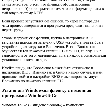
свидетельствует о том, что флешка отформатирована
неправильно. Удостоверьтесь в том, что она форматирована в
файловую систему NTFS.
Если процесс запустился без ошибок, то через полтора два
часа процесс завершится и программа предложит выполнить
перезагрузку.
Чтобы загрузиться с флешки, нужно в настройках BIOS
выставить приоритет загрузки с USB-устройств или выбрать
устройство для загрузки в Boot-меню. Вызов Boot-меню
осуществляется нажатием клавиш F12 или F11, иногда F8, в
зависимости от того, материнская плата какого производителя
установлена в компьютере.
Имейте ввиду, что Boot-меню может быть отключено в
настройках BIOS. Именно так и было в нашем случае, и нам
пришлось войти в настройки BIOS и активировать запуск
Boot-меню по нажатию клавиши F12.
Установка
Windows
на флешку c помощью
программы
Windows
To
Go
Windows To Go («Виндовс с собой») – компонент,