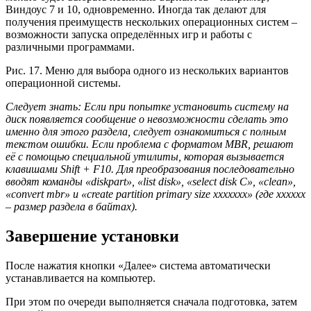
Виндоус 7 и 10, одновременно. Иногда так делают для
получения преимуществ нескольких операционных систем –
возможности запуска определённых игр и работы с
различными программами.
Рис. 17. Меню для выбора одного из нескольких вариантов
операционной системы.
Следует знать
: Если при попытке установить систему на
диск появляется сообщение о невозможности сделать это
именно для этого раздела, следует ознакомиться с полным
текстом ошибки. Если проблема с форматом
MBR, решают
её с помощью специальной утилиты, которая вызывается
клавишами Shift + F10. Для преобразования последовательно
вводят команды «
diskpart», «list disk», «select disk C», «clean»,
«convert mbr» и «create partition primary size xxxxxxx» (где хххххх
– размер раздела в байтах).
Завершение установки
После нажатия кнопки «Далее» система автоматически
устанавливается на компьютер.
При этом по очереди выполняется сначала подготовка, затем