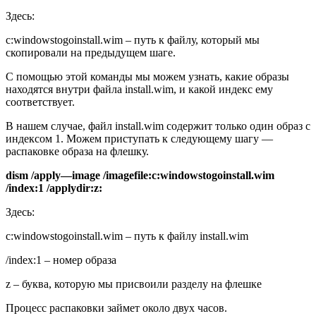
Здесь:
c:windowstogoinstall.wim – путь к файлу, который мы
скопировали на предыдущем шаге.
С помощью этой команды мы можем узнать, какие образы
находятся внутри файла install.wim, и какой индекс ему
соответствует.
В нашем случае, файл install.wim содержит только один образ с
индексом 1. Можем приступать к следующему шагу —
распаковке образа на флешку.
dism
/
apply
—
image
/
imagefile
:
c
:
windowstogo
install
.
wim
/
index
:1 /
applydir
:
z
:
Здесь:
c:windowstogoinstall.wim – путь к файлу install.wim
/index:1 – номер образа
z – буква, которую мы присвоили разделу на флешке
Процесс распаковки займет около двух часов.