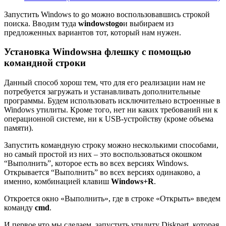
Запустить Windows to go можно воспользовавшись строкой
поиска. Вводим туда
windows
to
go
и выбираем из
предложенных вариантов тот, который нам нужен.
Установка
Windows
на флешку с помощью
командной строки
Данный способ хорош тем, что для его реализации нам не
потребуется загружать и устанавливать дополнительные
программы. Будем использовать исключительно встроенные в
Windows утилиты. Кроме того, нет ни каких требований ни к
операционной системе, ни к USB-устройству (кроме объема
памяти).
Запустить командную строку можно несколькими способами,
но самый простой из них – это воспользоваться окошком
“Выполнить”, которое есть во всех версиях Windows.
Открывается “Выполнить” во всех версиях одинаково, а
именно, комбинацией клавиш
Windows+R
.
Откроется окно «Выполнить», где в строке «Открыть» введем
команду
cmd
.
И первое что мы сделаем, запустить утилиту Diskpart, которая