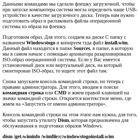
Данными командами мы сделали флешку загрузочной, чтобы
при запуске компьютера система могла определить наше USB-
устройство в качестве загрузочного диска. Теперь нам нужно
подготовить образ и распаковать файлы операционной
системы из образа на флешку.
Подготовим образ. Для этого, создаем на диске C папку с
названием
Windowstogo
и копируем туда файл
install
.
wim
.
Данный файл находится в папке
Sources
, в папке, в которую
мы в самом начале с помощью архиватора разархивировали
ISO-образ операционной системы. Если у Вас имеется
установочный диск или виртуальный диск, на который
смонтирован ISO-образ, то ищите этот файл там.
Снова запускаем консоль командной строки, но теперь с
правами администратора. Для этого, вводим в поиске
командная строка
или
CMD
и жмем правой клавишей на
значке командной строки. Откроется контекстное меню, где
жмем на «Запустить от имени администратора».
Консоль командной строки на этом этапе нам нужна, для того,
чтобы запустить утилиту
Dism
, которая предназначена для
обслуживания и подготовки образов Windows.
dism /get-wiminfo /wimfile:c:windowstogoinstall.wim