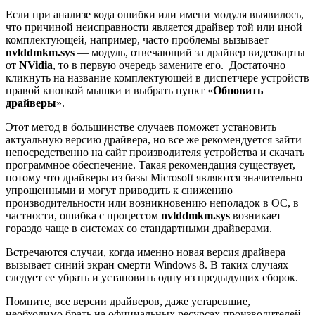
Если при анализе кода ошибки или имени модуля выявилось,
что причиной неисправности является драйвер той или иной
комплектующей, например, часто проблемы вызывает
nvlddmkm.sys
— модуль, отвечающий за драйвер видеокарты
от
NVidia
, то в первую очередь замените его. Достаточно
кликнуть на название комплектующей в диспетчере устройств
правой кнопкой мышки и выбрать пункт «
Обновить
драйверы
».
Этот метод в большинстве случаев поможет установить
актуальную версию драйвера, но все же рекомендуется зайти
непосредственно на сайт производителя устройства и скачать
программное обеспечение. Такая рекомендация существует,
потому что драйверы из базы Microsoft являются значительно
упрощенными и могут приводить к снижению
производительности или возникновению неполадок в ОС, в
частности, ошибка с процессом
nvlddmkm.sys
возникает
гораздо чаще в системах со стандартными драйверами.
Встречаются случаи, когда именно новая версия драйвера
вызывает синий экран смерти Windows 8. В таких случаях
следует ее убрать и установить одну из предыдущих сборок.
Помните, все версии драйверов, даже устаревшие,
необходимо брать на официальных ресурсах производителей,