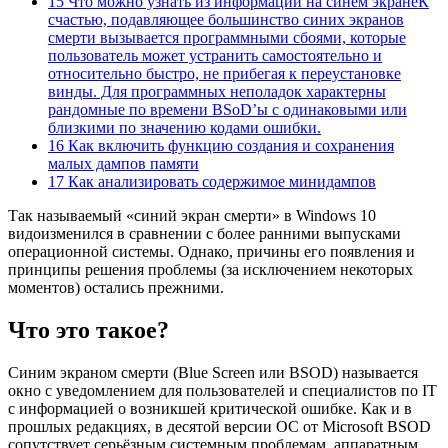
15 Что можно узнать из информации на синем экранеК
счастью, подавляющее большинство синих экранов
смерти вызывается программными сбоями, которые
пользователь может устранить самостоятельно и
относительно быстро, не прибегая к переустановке
винды. Для программных неполадок характерны
рандомные по времени BSoD’ы с одинаковыми или
близкими по значению кодами ошибки.
16 Как включить функцию создания и сохранения
малых дампов памяти
17 Как анализировать содержимое минидампов
Так называемый «синий экран смерти» в Windows 10
видоизменился в сравнении с более ранними выпусками
операционной системы. Однако, причины его появления и
принципы решения проблемы (за исключением некоторых
моментов) остались прежними.
Что это такое?
Синим экраном смерти (Blue Screen или BSOD) называется
окно с уведомлением для пользователей и специалистов по IT
с информацией о возникшей критической ошибке. Как и в
прошлых редакциях, в десятой версии ОС от Microsoft BSOD
сопутствует серьёзным системным проблемам, аппаратным