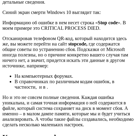
детальные сведения.
Синий экран смерти Windows 10 выглядит так:
Информацию об ошибке в нем несет строка «
Stop
code
». В
моем примере это CRITICAL PROCESS DIED.
Отсканировав телефоном QR-код, который находится здесь
же, вы можете перейти на сайт
stopcode,
где содержатся
общие советы по устранению сбоя. Подсказки от Microsoft
иногда полезны, но о причине конкретно вашего случая там
ничего нет, а значит, придется искать эти данные в другом
источнике, например:
На компьютерных форумах.
В справочниках по различным кодам ошибок, в
частности, и в .
Но и это не совсем полные сведения. Каждая ошибка
уникальна, и самая точная информация о ней содержится в
файле, который система сохраняет на диск в момент сбоя. А
именно – в малом дампе памяти, которые мы и будет учиться
анализировать. А чтобы такие файлы создавались, необходимо
сделать несколько маленьких настроек.