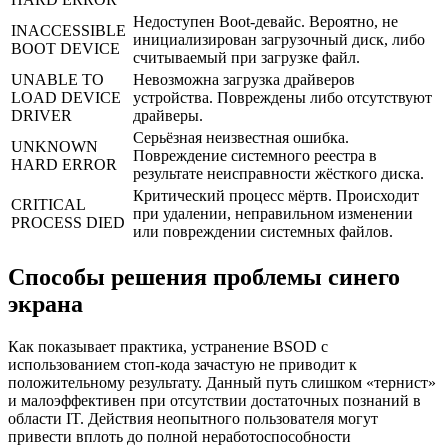
Недоступен Boot-девайс. Вероятно, не
INACCESSIBLE
инициализирован загрузочный диск, либо
BOOT DEVICE
считываемый при загрузке файл.
UNABLE TO
Невозможна загрузка драйверов
LOAD DEVICE
устройства. Повреждены либо отсутствуют
DRIVER
драйверы.
Серьёзная неизвестная ошибка.
UNKNOWN
Повреждение системного реестра в
HARD ERROR
результате неисправности жёсткого диска.
Критический процесс мёртв. Происходит
CRITICAL
при удалении, неправильном изменении
PROCESS DIED
или повреждении системных файлов.
Способы решения проблемы синего
экрана
Как показывает практика, устранение BSOD с
использованием стоп-кода зачастую не приводит к
положительному результату. Данный путь слишком «тернист»
и малоэффективен при отсутствии достаточных познаний в
области IT. Действия неопытного пользователя могут
привести вплоть до полной неработоспособности