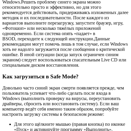
Windows.Решить проблему синего экрана можно
относительно просто и эффективно, но для этого
рекомендуется действовать, придерживаясь изложенных далее
методик и их последовательности. После каждого из
вариантов выполните перезагрузку, запустите браузер, игру,
«Фотошоп» или несколько тяжёлых приложений
одновременно. Если система опять «падает» в
BSOD, переходите к следующей инструкции.Данные
рекомендации могут помочь лишь в том случае, если Windows
хоть не надолго загружается после сообщения о критической
ошибке. В иной ситуации (когда запуск ограничен синим
экраном) следует воспользоваться спасательным Live CD или
специальным диском восстановления.
Как загрузиться в Safe Mode?
Довольно часто синий экран смерти появляется прежде, чем
пользователь успевает что-либо сделать после входа в
Windows (выполнить проверку на вирусы, переустановить
драйверы, сбросить или восстановить систему). Если ваш
компьютер ведёт себя именно таким образом, попробуйте
настроить загрузку системы в безопасном режиме:
Для этого щёлкните мышью (правая кнопка) по иконке
«Пуск» и активируйте программу «Выполнить».