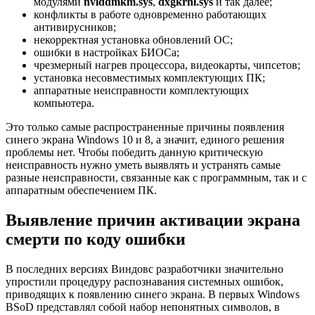
модулями
nvlddmkm.sys
,
dxgkrnl.sys
и так далее;
конфликты в работе одновременно работающих
антивирусников;
некорректная установка обновлений ОС;
ошибки в настройках БИОСа;
чрезмерный нагрев процессора, видеокарты, чипсетов;
установка несовместимых комплектующих ПК;
аппаратные неисправности комплектующих
компьютера.
Это только самые распространенные причины появления
синего экрана Windows 10 и 8, а значит, единого решения
проблемы нет. Чтобы победить данную критическую
неисправность нужно уметь выявлять и устранять самые
разные неисправности, связанные как с программным, так и с
аппаратным обеспечением ПК.
Выявление причин активации экрана
смерти по коду ошибки
В последних версиях Виндовс разработчики значительно
упростили процедуру распознавания системных ошибок,
приводящих к появлению синего экрана. В первых Windows
BSoD представлял собой набор непонятных символов, в