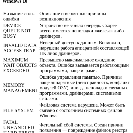
Windows 10
Название стоп-
Описание и вероятные причины
ошибки
возникновения
DEVICE
Устройство не заняло очередь. Скорее
QUEUE NOT
всего, имеются неполадки «железа» либо
BUSY
драйверов.
Неверный доступ к данным. Возможно,
INVALID DATA
нарушена работа аппаратной составляющей
ACCESS TRAP
ПК либо драйверов.
MAXIMUM
Превышено максимальное ожидание
WAIT OBJECTS
объекта. Ошибка вызывается работающими
EXCEEDED
программами, чаще играми.
Ошибка управления памятью. Причины
чаще аппаратные (неисправность, конфликт
MEMORY
модулей ОЗУ), иногда неполадки связаны с
MANAGEMENT
программами, драйверами, системными
файлами.
Файловая система нарушена. Может быть
FILE SYSTEM
связано с состоянием системных файлов
Windows.
FATAL
Фатальный сбой системы. Среди причин
UNHANDLED
появления — повреждение файлов реестра.
HARD ERROR