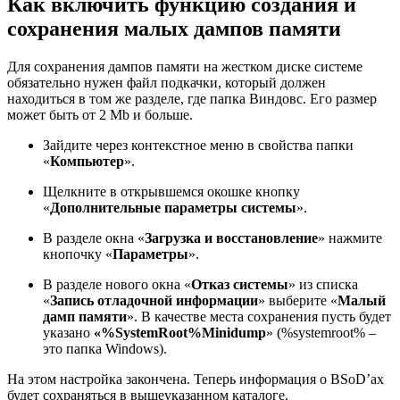
Как включить функцию создания и
сохранения малых дампов памяти
Для сохранения дампов памяти на жестком диске системе
обязательно нужен файл подкачки, который должен
находиться в том же разделе, где папка Виндовс. Его размер
может быть от 2 Mb и больше.
Зайдите через контекстное меню в свойства папки
«
Компьютер
».
Щелкните в открывшемся окошке кнопку
«
Дополнительные параметры системы
».
В разделе окна «
Загрузка и восстановление
» нажмите
кнопочку «
Параметры
».
В разделе нового окна «
Отказ системы
» из списка
«
Запись отладочной информации
» выберите «
Малый
дамп памяти
». В качестве места сохранения пусть будет
указано
«%
SystemRoot%
Minidump
» (%systemroot% –
это папка Windows).
На этом настройка закончена. Теперь информация о BSoD’ах
будет сохраняться в вышеуказанном каталоге.