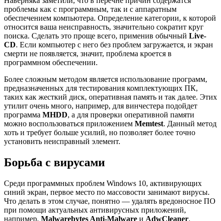
Наверняка заметили, что в перечне причин содержатся
проблемы как с программным, так и с аппаратным
обеспечением компьютера. Определение категории, к которой
относится ваша неисправность, значительно сократит круг
поиска. Сделать это проще всего, применив обычный
Live-
CD
. Если компьютер с него без проблем загружается, и экран
смерти не появляется, значит, проблема кроется в
программном обеспечении.
Более сложным методом является использование программ,
предназначенных для тестирования комплектующих ПК,
таких как жесткий диск, оперативная память и так далее. Этих
утилит очень много, например, для винчестера подойдет
программа
MHDD
, а для проверки оперативной памяти
можно воспользоваться приложением
Memtest
. Данный метод
хоть и требует больше усилий, но позволяет более точно
установить неисправный элемент.
Борьба с вирусами
Среди программных проблем Windows 10, активирующих
синий экран, первое место по массовости занимают вирусы.
Что делать в этом случае, понятно — удалять вредоносное ПО
при помощи актуальных антивирусных приложений,
например,
Malwarebytes Anti-Malware
и
AdwCleaner
.