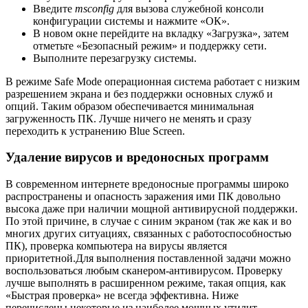
Введите
msconfig
для вызова служебной консоли
конфигурации системы и нажмите «ОК».
В новом окне перейдите на вкладку «Загрузка», затем
отметьте «Безопасный режим» и поддержку сети.
Выполните перезагрузку системы.
В режиме Safe Mode операционная система работает с низким
разрешением экрана и без поддержки основных служб и
опций. Таким образом обеспечивается минимальная
загруженность ПК. Лучше ничего не менять и сразу
переходить к устранению Blue Screen.
Удаление вирусов и вредоносных программ
В современном интернете вредоносные программы широко
распространены и опасность заражения ими ПК довольно
высока даже при наличии мощной антивирусной поддержки.
По этой причине, в случае с синим экраном (так же как и во
многих других ситуациях, связанных с работоспособностью
ПК), проверка компьютера на вирусы является
приоритетной.Для выполнения поставленной задачи можно
воспользоваться любым сканером-антивирусом. Проверку
лучше выполнять в расширенном режиме, такая опция, как
«Быстрая проверка» не всегда эффективна. Ниже
перечислены некоторые из наиболее мощных утилит-