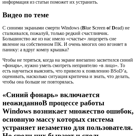
информация из статьи поможет их устранить.
Видео по теме
С
синими экранами смерти Windows (
B
lue
S
creen
o
f
D
ead) не
сталкивался, пожалуй, только редкий счастливчик.
Большинство же из нас имело «счастье» лицезреть сие
явление на собственном ПК. И очень многих оно вгоняет в
панику: а вдруг компу крышка?
Чтобы не теряться, когда на экране внезапно засветился синий
«фонарь», нужно уметь смотреть неприятелю «в лицо». То
есть научиться выяснять, что привело к появлению BSoD’a,
оценивать, насколько ситуация критична и знать, что делать,
чтобы она больше не повторялась.
«Синий фонарь» включается
неожиданно
В процессе работы
Windows возникает множество ошибок,
основную массу которых система
устраняет незаметно для пользователя.
Но среди них бывают и столь