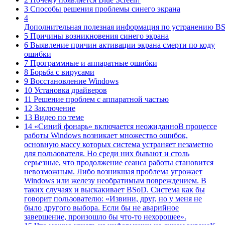
3 Способы решения проблемы синего экрана
4
Дополнительная полезная информация по устранению 
5 Причины возникновения синего экрана
6 Выявление причин активации экрана смерти по коду
ошибки
7 Программные и аппаратные ошибки
8 Борьба с вирусами
9 Восстановление Windows
10 Установка драйверов
11 Решение проблем с аппаратной частью
12 Заключение
13 Видео по теме
14 «Синий фонарь» включается неожиданноВ процессе
работы Windows возникает множество ошибок,
основную массу которых система устраняет незаметно
для пользователя. Но среди них бывают и столь
серьезные, что продолжение сеанса работы становится
невозможным. Либо возникшая проблема угрожает
Windows или железу необратимым повреждением. В
таких случаях и выскакивает BSoD. Система как бы
говорит пользователю: «Извини, друг, но у меня не
было другого выбора. Если бы не аварийное
завершение, произошло бы что-то нехорошее».