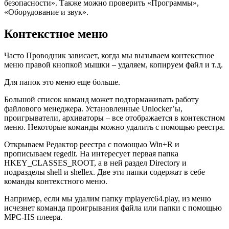
безопасности». Также можно проверить «Программы»,
«Оборудование и звук».
Контекстное меню
Часто Проводник зависает, когда мы вызываем контекстное
меню правой кнопкой мышки – удаляем, копируем файл и т.д.
Для папок это меню еще больше.
Большой список команд может подтормаживать работу
файлового менеджера. Установленные Unlocker’ы,
проигрыватели, архиваторы – все отображается в контекстном
меню. Некоторые команды можно удалить с помощью реестра.
Открываем Редактор реестра с помощью Win+R и
прописываем regedit. На интересует первая папка
HKEY_CLASSES_ROOT, а в ней раздел Directory и
подразделы shell и shellex. Две эти папки содержат в себе
команды контекстного меню.
Например, если мы удалим папку mplayerc64.play, из меню
исчезнет команда проигрывания файла или папки с помощью
MPC-HS плеера.