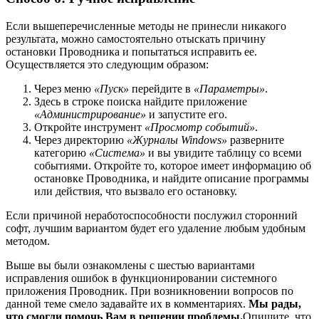
Если вышеперечисленные методы не принесли никакого
результата, можно самостоятельно отыскать причину
остановки Проводника и попытаться исправить ее.
Осуществляется это следующим образом:
Через меню
«Пуск»
перейдите в
«Параметры»
.
Здесь в строке поиска найдите приложение
«Администрирование»
и запустите его.
Откройте инструмент
«Просмотр событий»
.
Через директорию
«Журналы Windows»
разверните
категорию
«Система»
и вы увидите таблицу со всеми
событиями. Откройте то, которое имеет информацию об
остановке Проводника, и найдите описание программы
или действия, что вызвало его остановку.
Если причиной неработоспособности послужил сторонний
софт, лучшим вариантом будет его удаление любым удобным
методом.
Выше вы были ознакомлены с шестью вариантами
исправления ошибок в функционировании системного
приложения Проводник. При возникновении вопросов по
данной теме смело задавайте их в комментариях.
Мы рады,
что смогли помочь Вам в решении проблемы.
Опишите, что