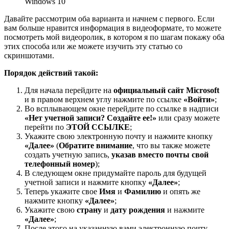
Windows 10
Давайте рассмотрим оба варианта и начнем с первого. Если
вам больше нравится информация в видеоформате, то можете
посмотреть мой видеоролик, в котором я по шагам покажу оба
этих способа или же можете изучить эту статью со
скриншотами.
Порядок действий такой:
Для начала перейдите на
официальный сайт Microsoft
и в правом верхнем углу нажмите по ссылке
«Войти»
;
Во всплывающем окне перейдите по ссылке в надписи
«Нет учетной записи? Создайте ее!»
или сразу можете
перейти по
ЭТОЙ ССЫЛКЕ
;
Укажите свою электронную почту и нажмите кнопку
«Далее»
(
Обратите внимание
, что вы также можете
создать учетную запись,
указав вместо почты свой
телефонный номер
);
В следующем окне придумайте пароль для будущей
учетной записи и нажмите кнопку
«Далее»
;
Теперь укажите свое
Имя
и
Фамилию
и опять же
нажмите кнопку
«Далее»
;
Укажите свою
страну
и
дату рождения
и нажмите
«Далее»
;
После этого на указанную вами электронную почту