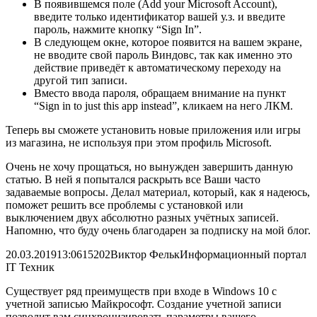
В появившемся поле (Add your Microsoft Account),
введите только идентификатор вашей у.з. и введите
пароль, нажмите кнопку “Sign In”.
В следующем окне, которое появится на вашем экране,
не вводите свой пароль Виндовс, так как именно это
действие приведёт к автоматическому переходу на
другой тип записи.
Вместо ввода пароля, обращаем внимание на пункт
“Sign in to just this app instead”, кликаем на него ЛКМ.
Теперь вы сможете установить новые приложения или игры
из магазина, не используя при этом профиль Microsoft.
Очень не хочу прощаться, но вынужден завершить данную
статью. В ней я попытался раскрыть все Ваши часто
задаваемые вопросы. Делал материал, который, как я надеюсь,
поможет решить все проблемы с установкой или
выключением двух абсолютно разных учётных записей.
Напомню, что буду очень благодарен за подписку на мой блог.
20.03.2019
13:06
15202
Виктор Фельк
Информационный портал
IT Техник
Существует ряд преимуществ при входе в Windows 10 с
учетной записью Майкрософт. Создание учетной записи
позволит вам синхронизировать параметры вашего