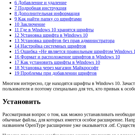
6 Добавление и удаление
7 Подробная инструкция
8 Дополнительная информация
9 Как найти папку со шрифтами
10 Заключение
11 Где в Windows 10 хранятся шрифты
12 Установка шрифта в Windows 10
13 Установка шрифтов без прав администратора
14 Настройка системных шрифтов
15 Ошибка «Не является правильным шрифтом Windows 
16 Формат и расположение шрифтов в Windows 10
17 Как установить шрифты в Windows 10
18 Установка через магазин Майкрософт
19 Проблемы при добавлении шрифтов
Многим интересно, где находятся шрифты в Windows 10. Зачаст
пользователя и поэтому специально для тех, кто привык к осо
Установить
Рассматривая вопрос о том, как можно устанавливать необходи
обычные файлы, для которых имеется особое расширение. Наприм
названием OpenType расширение уже оказывается .otf. Существ