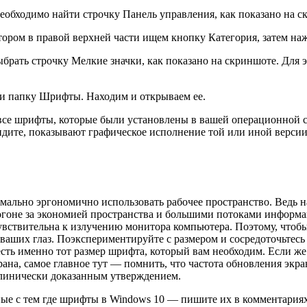
необходимо найти строчку Панель управления, как показано на с
тором в правой верхней части ищем кнопку Категория, затем на
ыбрать строчку Мелкие значки, как показано на скриншоте. Для 
йти папку Шрифты. Находим и открываем ее.
я все шрифты, которые были установлены в вашей операционной 
дите, показывают графическое исполнение той или иной версии 
ально эргономично использовать рабочее пространство. Ведь н
огоне за экономией пространства и большими потоками информа
 чувствительна к излучению монитора компьютера. Поэтому, чтоб
ваших глаз. Поэкспериментируйте с размером и сосредоточьтесь 
есть именно тот размер шрифта, который вам необходим. Если же 
ана, самое главное тут — помнить, что частота обновления экра
 клинически доказанным утверждением.
ные с тем где шрифты в Windows 10 — пишите их в комментариях