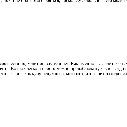
апок и не стоит этого бояться, поскольку довольно часто может 
соотнести подходит он вам или нет. Как именно выглядит его на
та. Вот так легко и просто можно пронаблюдать, как выглядит 
 что скачиваешь кучу ненужного, которое в итоге не подходит и