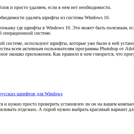
йлов и просто удаляем, если в нем нет необходимости.
еобходимости удалять шрифты из системы Windows 10.
и покажу где шрифты в Windows 10. Это может быть полезным, е
ей операционной системе.
 системе, используют шрифты, которые уже были в ней установ
вестна всем активным пользователям программы Photohop от Ado
ое окошко приложения. Как правило в нем говорится, что прогр
русских шрифтов для Windows
ся и нужно просто проверить установлен ли он на вашем компью
авливать отдельно. А порой нужно выбрать красивый вариант для