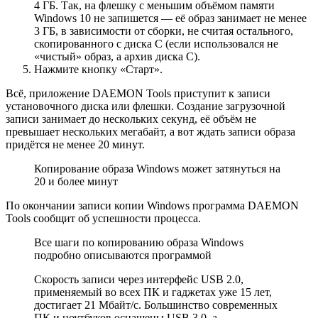
4 ГБ. Так, на флешку с меньшим объёмом памяти
Windows 10 не запишется — её образ занимает не менее
3 ГБ, в зависимости от сборки, не считая остального,
скопированного с диска C (если использовался не
«чистый» образ, а архив диска C).
Нажмите кнопку «Старт».
Всё, приложение DAEMON Tools приступит к записи
установочного диска или флешки. Создание загрузочной
записи занимает до нескольких секунд, её объём не
превышает нескольких мегабайт, а вот ждать записи образа
придётся не менее 20 минут.
Копирование образа Windows может затянуться на
20 и более минут
По окончании записи копии Windows программа DAEMON
Tools сообщит об успешности процесса.
Все шаги по копированию образа Windows
подробно описываются программой
Скорость записи через интерфейс USB 2.0,
применяемый во всех ПК и гаджетах уже 15 лет,
достигает 21 Мбайт/с. Большинство современных
ПК и ноутбуков оснащены USB 3.0, а