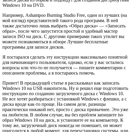
Windows 10 на DVD.
Например, Ashampoo Burning Studio Free, один из лучших (на
мой взгляд) представителей такого рода программ. В ней
также достаточно лишь выбрать «Образ диска» — «Записать
образ», после чего запустится простой и удобный мастер
записи ISO на диск. С другими примерами таких утилит вы
можете познакомиться в обзоре Лучшие бесплатные
программы для записи дисков.
Я постарался сделать эту инструкцию максимально понятной
для начинающего пользователя, однако, если у вас остались
вопросы или что-то не получается — пишите комментарии с
описанием проблемы, а я постараюсь помочь.
Привет! В предыдущей статье я рассказывал как записать
Windows 10 на USB накопитель. Ну и решил еще подготовить
инструкцию по созданию загрузочного диска с Windows 10.
Не все хотят разбираться с установкой Windows с флешки, а с
диска вроде как-то проще. На самом деле, разницы
практически никакой нет, просто с диска привычнее. Это уже
на любителя. В любом случае, вы без проблем запишите iso
образ Windows 10 на диск, и установите ее на компьютер. К
тому же, загрузочный диск никогда не помешает, он может
пригодится в любой момент, для переустановки системы, или,