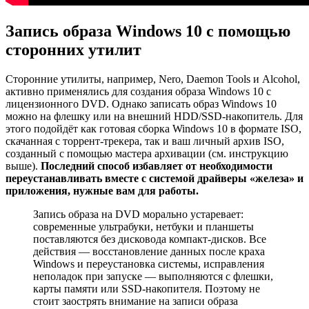
Запись образа Windows 10 с помощью
сторонних утилит
Сторонние утилиты, например, Nero, Daemon Tools и Alcohol,
активно применялись для создания образа Windows 10 с
лицензионного DVD. Однако записать образ Windows 10
можно на флешку или на внешний HDD/SSD-накопитель. Для
этого подойдёт как готовая сборка Windows 10 в формате ISO,
скачанная с торрент-трекера, так и ваш личный архив ISO,
созданный с помощью мастера архивации (см. инструкцию
выше).
Последний способ избавляет от необходимости
переустанавливать вместе с системой драйверы «железа» и
приложения, нужные вам для работы.
Запись образа на DVD морально устаревает:
современные ультрабуки, нетбуки и планшеты
поставляются без дисковода компакт-дисков. Все
действия — восстановление данных после краха
Windows и переустановка системы, исправления
неполадок при запуске — выполняются с флешки,
карты памяти или SSD-накопителя. Поэтому не
стоит заострять внимание на записи образа