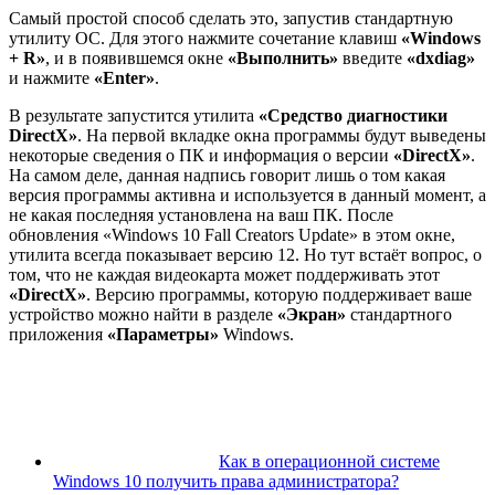
Самый простой способ сделать это, запустив стандартную
утилиту ОС. Для этого нажмите сочетание клавиш
«Windows
+ R»
, и в появившемся окне
«Выполнить»
введите
«dxdiag»
и нажмите
«Enter»
.
В результате запустится утилита
«Средство диагностики
DirectX»
. На первой вкладке окна программы будут выведены
некоторые сведения о ПК и информация о версии
«DirectX»
.
На самом деле, данная надпись говорит лишь о том какая
версия программы активна и используется в данный момент, а
не какая последняя установлена на ваш ПК. После
обновления «Windows 10 Fall Creators Update» в этом окне,
утилита всегда показывает версию 12. Но тут встаёт вопрос, о
том, что не каждая видеокарта может поддерживать этот
«DirectX»
. Версию программы, которую поддерживает ваше
устройство можно найти в разделе
«Экран»
стандартного
приложения
«Параметры»
Windows.
Как в операционной системе
Windows 10 получить права администратора?