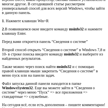
многое другое. В сегодняшней статье рассмотрим
универсальный способ для всех версий Windows, чтобы зайти
в данную панель.
1
. Нажмите клавиши Win+R
2
.В появившемся окне введите команду
msinfo32
и нажмите
клавишу Enter.
Перед вами откроется панель “Сведения о системе”
Второй способ открыть “Сведения о системе” в Windows 7,8 и
10- в строке поиска введите команду
msinfo32
и выберите из
найденных результатов.
Также можно через поиск найти
msinfo32
и с помощью
правой клавиши мыши закрепить “Сведения о системе” в
меню пуск или на панели задач.
Файл запуска данной панели находится в папке
WindowsSystem32
. Еще вы можете зайти в “Сведения о
системе” через меню “Пуск” => все приложения =>
стандартные => служебные.
На сегодня всё, если есть дополнения – пишите комментарии!