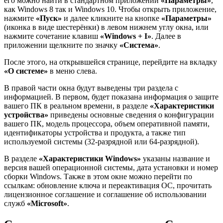
его можно найти в стандартном приложении
«Параметры»
,
как Windows 8 так и Windows 10. Чтобы открыть приложение,
нажмите
«Пуск»
и далее кликните на кнопке
«Параметры»
(иконка в виде шестерёнки) в левом нижнем углу окна, или
нажмите сочетание клавиш
«Windows + I»
. Далее в
приложении щелкните по значку
«Система»
.
После этого, на открывшейся странице, перейдите на вкладку
«О системе»
в меню слева.
В правой части окна будут выведены три раздела с
информацией. В первом, будет показана информация о защите
вашего ПК в реальном времени, в разделе
«Характеристики
устройства»
приведены основные сведения о конфигурации
вашего ПК, модель процессора, объем оперативной памяти,
идентификаторы устройства и продукта, а также тип
используемой системы (32-разрядной или 64-разрядной).
В разделе
«Характеристики Windows»
указаны название и
версия вашей операционной системы, дата установки и номер
сборки Windows. Также в этом окне можно перейти по
ссылкам: обновление ключа и переактивация ОС, прочитать
лицензионное соглашение и соглашение об использовании
служб
«Microsoft»
.