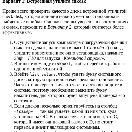
Вариант 1: Встроенная утилита chkdsk
Проще всего проверить качество диска встроенной утилитой
check disk, которая дополнительно умеет восстанавливать
найденные ошибки. Однако если вы уверены в своих знаниях
и силах, переходите к
Варианту 2
, который считается более
эффективным.
Осуществите запуск компьютера с загрузочной флешки
(как это сделать, написано в шаге 1
Способа 2
) и когда
увидите приветственное окно установщика, нажмите
Shift + F10
для запуска
«Командной строки»
.
Впишите команду
, чтобы перейти к работе с
diskpart
одноименной утилитой.
Вбейте
, чтобы узнать букву системного
list volume
диска, которую присвоила ему среда восстановления.
Часто эти литеры отличаются от тех, что вы видите в
системе, поэтому необходимо выяснить букву
накопителя, для которого будет запущена проверка его
состояния.
Если дисков несколько ориентируйтесь на столбец
«Размер»
— так вы узнаете, какой из них тот, куда
установлена ОС. В нашем случае, например, это С,
который имеет одинаковый размер с D, но стоит
первым, а значит являющийся системным.