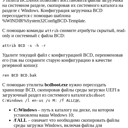
Утилита BCDBoot позволяет восстановить файлы загрузчика
на системном разделе, скопировав их системного каталога на
разделе с Windows. Конфигурация загрузчика BCD
пересоздается с помощью шаблона
%WINDIR%System32ConfigBCD-Template.
С помощью команды
снимите атрибуты скрытый, read-
attrib
only и системный с файла BCD:
attrib BCD -s -h -r
Удалите текущий файл с конфигурацией BCD, переименовав
его (так вы сохраните старую конфигурацию в качестве
резервной копии):
ren BCD BCD.bak
С помощью утилиты
bcdboot.exe
нужно пересоздать
хранилище BCD, скопировав файлы среды загрузки UEFI в
загрузочный раздел из системного каталога:
bcdboot
где,
C:Windows /l en-us /s M: /f ALL
C:Windows
– путь к каталогу на диске, на котором
установлена ваша Windows 10;
/f ALL
– означает что необходимо скопировать файлы
среды загрузки Windows, включая файлы для