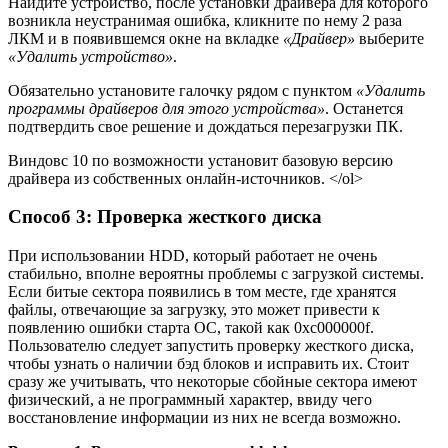
Найдите устройство, после установки драйвера для которого
возникла неустранимая ошибка, кликните по нему 2 раза
ЛКМ и в появившемся окне на вкладке
«Драйвер»
выберите
«Удалить устройство»
.
Обязательно установите галочку рядом с пунктом
«Удалить
программы драйверов для этого устройства»
. Останется
подтвердить свое решение и дождаться перезагрузки ПК.
Виндовс 10 по возможности установит базовую версию
драйвера из собственных онлайн-источников. </ol>
Способ 3: Проверка жесткого диска
При использовании HDD, который работает не очень
стабильно, вполне вероятны проблемы с загрузкой системы.
Если битые сектора появились в том месте, где хранятся
файлы, отвечающие за загрузку, это может привести к
появлению ошибки старта ОС, такой как 0xc000000f.
Пользователю следует запустить проверку жесткого диска,
чтобы узнать о наличии бэд блоков и исправить их. Стоит
сразу же учитывать, что некоторые сбойные сектора имеют
физический, а не программный характер, ввиду чего
восстановление информации из них не всегда возможно.