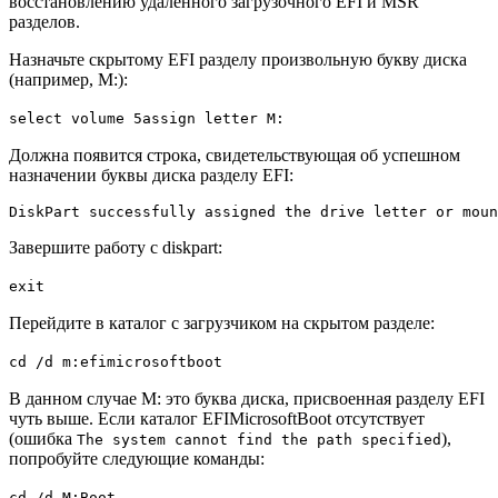
восстановлению удаленного загрузочного EFI и MSR
разделов.
Назначьте скрытому EFI разделу произвольную букву диска
(например, M:):
select volume 5assign letter M:
Должна появится строка, свидетельствующая об успешном
назначении буквы диска разделу EFI:
DiskPart successfully assigned the drive letter or moun
Завершите работу с diskpart:
exit
Перейдите в каталог с загрузчиком на скрытом разделе:
cd /d m:efimicrosoftboot
В данном случае M: это буква диска, присвоенная разделу EFI
чуть выше. Если каталог EFIMicrosoftBoot отсутствует
(ошибка
),
The system cannot find the path specified
попробуйте следующие команды:
cd /d M:Boot