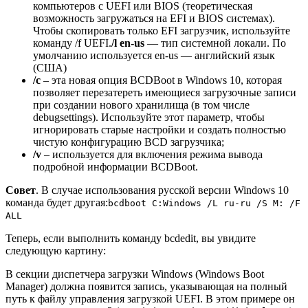
компьютеров с UEFI или BIOS (теоретическая
возможность загружаться на EFI и BIOS системах).
Чтобы скопировать только EFI загрузчик, используйте
команду /f UEFI.
/l en-us
— тип системной локали. По
умолчанию используется en-us — английский язык
(США)
/с
– эта новая опция BCDBoot в Windows 10, которая
позволяет перезатереть имеющиеся загрузочные записи
при создании нового хранилища (в том числе
debugsettings). Используйте этот параметр, чтобы
игнорировать старые настройки и создать полностью
чистую конфигурацию BCD загрузчика;
/v
– используется для включения режима вывода
подробной информации BCDBoot.
Совет
. В случае использования русской версии Windows 10
команда будет другая:
bcdboot C:Windows /L ru-ru /S M: /F
ALL
Теперь, если выполнить команду bcdedit, вы увидите
следующую картину:
В секции диспетчера загрузки Windows (Windows Boot
Manager) должна появится запись, указывающая на полный
путь к файлу управления загрузкой UEFI. В этом примере он