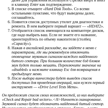
далее для управления используйте стрелки вверх и вниз
и клавишу
Enter
как подтверждение.
В списке отыщите
«Hard Disk Tools»
. Со всеми
остальными пунктами, что будут выведены далее,
соглашайтесь.
Появится список доступных утилит для диагностики и
ремонта. В нем выберите первый вариант —
«HDAT2»
.
Отобразится список имеющихся на компьютере дисков,
где надо выбрать ваш. Если не знаете его название,
ориентируйтесь по объему накопителя (столбец
«Capacity»
).
Нажав
в английской раскладке, вы зайдете в меню с
параметрами, где мы рекомендуем отключить
оповещение звуковым сигналом каждого найденного
битого сектора. При большом количестве бэд блоков
звук будет только мешать. Переключите значение на
«disabled»
и нажмите клавишу
Esc
для возвращения в
предыдущее меню.
После выбора винчестера будет выведен список
доступных для проведения операций, нам нужен первый
инструмент —
«Drive Level Tests Menu»
.
Он предложит список своих возможностей, из них выберите
«Check and Repair bad sectors»
.</li>Начнется сканирование.
Звуковой сигнал будет обозначать найденный битый сектор.