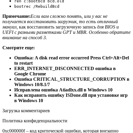
ren c:bootbcd bcd.old
bootrec /RebuildBcd
Примечание:
Если вам сложно понять, или у вас не
получается восстановить загрузчик, то есть отличный
мануал,
как
восстановить загрузочную запись
для BIOS и
UEFI с разными разметками GPT и MBR. Особенно обратите
внимание на способ 3.
Смотрите еще:
Ошибка: A disk read error occurred Press Ctrl+Alt+Del
to restart
ERR_INTERNET_DISCONNECTED ошибка в
Google Chrome
Ошибка CRITICAL_STRUCTURE_CORRUPTION в
Windows 10/8.1/7
Исправлена ошибка Atiadlxx.dll в Windows 10
Как исправить ошибку ISDone.dll при установке игр
в Windows 10
Загрузка комментариев
Политика конфиденциальности
0xc000000f – код критической ошибки, которая внезапно