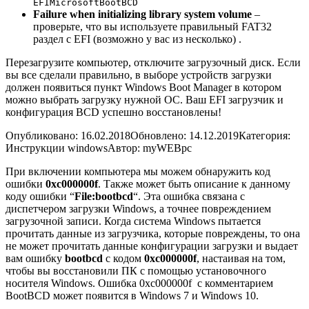
EFIMicrosoftBootBCD
Failure when initializing library system volume
–
проверьте, что вы используете правильный FAT32
раздел с EFI (возможно у вас из несколько) .
Перезагрузите компьютер, отключите загрузочный диск. Если
вы все сделали правильно, в выборе устройств загрузки
должен появиться пункт Windows Boot Manager в котором
можно выбрать загрузку нужной ОС. Ваш EFI загрузчик и
конфигурация BCD успешно восстановлены!
Опубликовано: 16.02.2018
Обновлено: 14.12.2019
Категория:
Инструкции windows
Автор: myWEBpc
При включении компьютера мы можем обнаружить код
ошибки
0xc000000f
. Также может быть описание к данному
коду ошибки “
File:
bootbcd
“. Эта ошибка связана с
диспетчером загрузки Windows, а точнее повреждением
загрузочной записи. Когда система Windows пытается
прочитать данные из загрузчика, которые повреждены, то она
не может прочитать данные конфигурации загрузки и выдает
вам ошибку
bootbcd
с кодом
0xc000000f
, настаивая на том,
чтобы вы восстановили ПК с помощью установочного
носителя Windows. Ошибка 0xc000000f с комментарием
BootBCD может появится в Windows 7 и Windows 10.