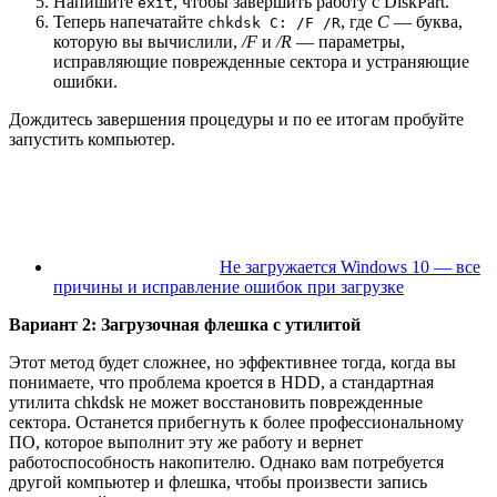
Напишите
, чтобы завершить работу с DiskPart.
exit
Теперь напечатайте
, где
C
— буква,
chkdsk C: /F /R
которую вы вычислили,
/F
и
/R
— параметры,
исправляющие поврежденные сектора и устраняющие
ошибки.
Дождитесь завершения процедуры и по ее итогам пробуйте
запустить компьютер.
Не загружается Windows 10 — все
причины и исправление ошибок при загрузке
Вариант 2: Загрузочная флешка с утилитой
Этот метод будет сложнее, но эффективнее тогда, когда вы
понимаете, что проблема кроется в HDD, а стандартная
утилита chkdsk не может восстановить поврежденные
сектора. Останется прибегнуть к более профессиональному
ПО, которое выполнит эту же работу и вернет
работоспособность накопителю. Однако вам потребуется
другой компьютер и флешка, чтобы произвести запись