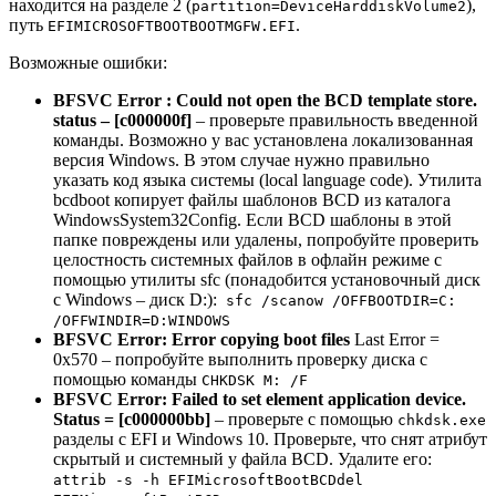
находится на разделе 2 (
),
partition=DeviceHarddiskVolume2
путь
.
EFIMICROSOFTBOOTBOOTMGFW.EFI
Возможные ошибки:
BFSVC Error : Could not open the BCD template store.
status – [c000000f]
– проверьте правильность введенной
команды. Возможно у вас установлена локализованная
версия Windows. В этом случае нужно правильно
указать код языка системы (local language code). Утилита
bcdboot копирует файлы шаблонов BCD из каталога
WindowsSystem32Config. Если BCD шаблоны в этой
папке повреждены или удалены, попробуйте проверить
целостность системных файлов в офлайн режиме с
помощью утилиты sfc (понадобится установочный диск
с Windows – диск D:):
sfc /scanow /OFFBOOTDIR=C:
/OFFWINDIR=D:WINDOWS
BFSVC Error: Error copying boot files
Last Error =
0x570 – попробуйте выполнить проверку диска с
помощью команды
CHKDSK M: /F
BFSVC Error: Failed to set element application device.
Status = [c000000bb]
– проверьте с помощью
chkdsk.exe
разделы с EFI и Windows 10. Проверьте, что снят атрибут
скрытый и системный у файла BCD. Удалите его:
attrib -s -h EFIMicrosoftBootBCD
del