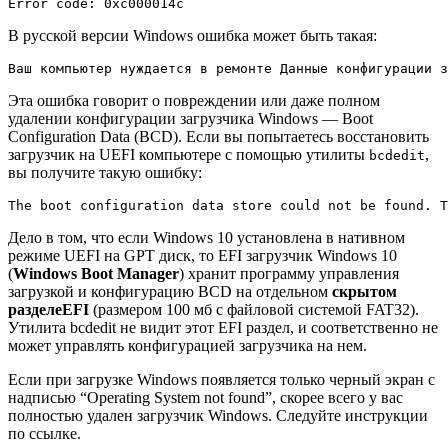
Error code: 0xc000014c
В русской версии Windows ошибка может быть такая:
Ваш компьютер нуждается в ремонте Данные конфигурации з
Эта ошибка говорит о повреждении или даже полном
удалении конфигурации загрузчика Windows — Boot
Configuration Data (BCD). Если вы попытаетесь восстановить
загрузчик на UEFI компьютере с помощью утилиты
,
bcdedit
вы получите такую ошибку:
The boot configuration data store could not be found. 
Дело в том, что если Windows 10 установлена в нативном
режиме UEFI на GPT диск, то EFI загрузчик Windows 10
(
Windows Boot Manager
) хранит программу управления
загрузкой и конфигурацию BCD на отдельном
скрытом
разделе
EFI
(размером 100 мб с файловой системой FAT32).
Утилита bcdedit не видит этот EFI раздел, и соответственно не
может управлять конфигурацией загрузчика на нем.
Если при загрузке Windows появляется только черный экран с
надписью “Operating System not found”, скорее всего у вас
полностью удален загрузчик Windows. Следуйте инструкции
по ссылке.