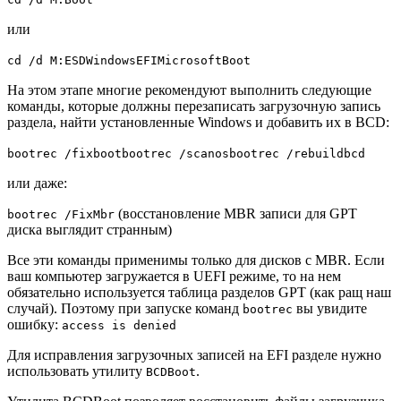
или
cd /d M:ESDWindowsEFIMicrosoftBoot
На этом этапе многие рекомендуют выполнить следующие
команды, которые должны перезаписать загрузочную запись
раздела, найти установленные Windows и добавить их в BCD:
bootrec /fixbootbootrec /scanosbootrec /rebuildbcd
или даже:
(восстановление MBR записи для GPT
bootrec /FixMbr
диска выглядит странным)
Все эти команды применимы только для дисков с MBR. Если
ваш компьютер загружается в UEFI режиме, то на нем
обязательно используется таблица разделов GPT (как ращ наш
случай). Поэтому при запуске команд
вы увидите
bootrec
ошибку:
access is denied
Для исправления загрузочных записей на EFI разделе нужно
использовать утилиту
.
BCDBoot