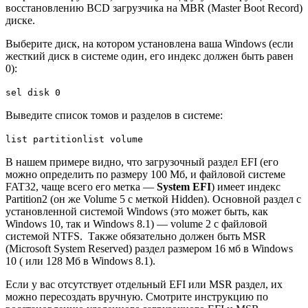
восстановлению BCD загрузчика на MBR (Master Boot Record)
диске.
Выберите диск, на котором установлена ваша Windows (если
жесткий диск в системе один, его индекс должен быть равен
0):
sel disk 0
Выведите список томов и разделов в системе:
list partitionlist volume
В нашем примере видно, что загрузочный раздел EFI (его
можно определить по размеру 100 Мб, и файловой системе
FAT32, чаще всего его метка —
System EFI
) имеет индекс
Partition2 (он же Volume 5 с меткой Hidden). Основной раздел с
установленной системой Windows (это может быть, как
Windows 10, так и Windows 8.1) — volume 2 с файловой
системой NTFS. Также обязательно должен быть MSR
(Microsoft System Reserved) раздел размером 16 мб в Windows
10 ( или 128 Мб в Windows 8.1).
Если у вас отсутствует отдельный EFI или MSR раздел, их
можно пересоздать вручную. Смотрите инструкцию по