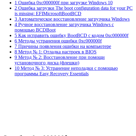
1 Ошибка 0xc000000f при загрузке Windows 10
2 Ошибка загрузки The boot configuration data for your PC
is missing: EFIMicrosoftBootBCD
3 Автоматическое восстановление загрузчика Windows
4 Ручное восстановление загрузчика Windows с
помощью BCDBoot
5 Как исправить ошибку BootBCD с кодом 0xc000000f
6 Методы устранения ошибки 0xc000000f
7 Причины появления ошибки на компьютере
8 Метод № 1: Отладка настроек в BIOS
9 Метод № 2: Восстановление при помощи
установочного диска (флешки)
10 Метод № 3: Устранение неполадки с помощью
программы Easy Recovery Essentials