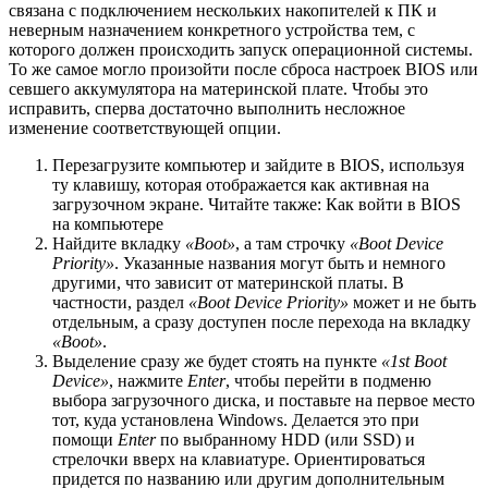
связана с подключением нескольких накопителей к ПК и
неверным назначением конкретного устройства тем, с
которого должен происходить запуск операционной системы.
То же самое могло произойти после сброса настроек BIOS или
севшего аккумулятора на материнской плате. Чтобы это
исправить, сперва достаточно выполнить несложное
изменение соответствующей опции.
Перезагрузите компьютер и зайдите в BIOS, используя
ту клавишу, которая отображается как активная на
загрузочном экране. Читайте также: Как войти в BIOS
на компьютере
Найдите вкладку
«Boot»
, а там строчку
«Boot Device
Priority»
. Указанные названия могут быть и немного
другими, что зависит от материнской платы. В
частности, раздел
«Boot Device Priority»
может и не быть
отдельным, а сразу доступен после перехода на вкладку
«Boot»
.
Выделение сразу же будет стоять на пункте
«1st Boot
Device»
, нажмите
Enter
, чтобы перейти в подменю
выбора загрузочного диска, и поставьте на первое место
тот, куда установлена Windows. Делается это при
помощи
Enter
по выбранному HDD (или SSD) и
стрелочки вверх на клавиатуре. Ориентироваться
придется по названию или другим дополнительным