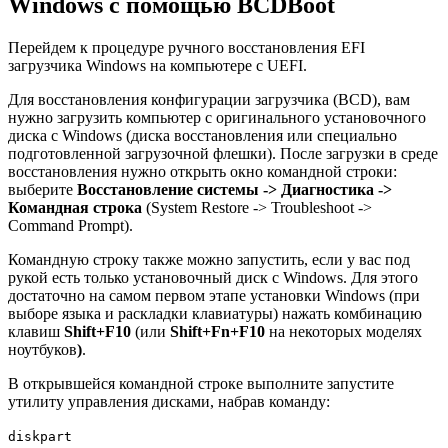
Windows с помощью BCDBoot
Перейдем к процедуре ручного восстановления EFI
загрузчика Windows на компьютере с UEFI.
Для восстановления конфигурации загрузчика (BCD), вам
нужно загрузить компьютер с оригинального установочного
диска с Windows (диска восстановления или специально
подготовленной загрузочной флешки). После загрузки в среде
восстановления нужно открыть окно командной строки:
выберите
Восстановление системы -> Диагностика ->
Командная строка
(System Restore -> Troubleshoot ->
Command Prompt).
Командную строку также можно запустить, если у вас под
рукой есть только установочный диск с Windows. Для этого
достаточно на самом первом этапе установки Windows (при
выборе языка и раскладки клавиатуры) нажать комбинацию
клавиш
Shift+F10
(или
Shift+Fn+F10
на некоторых моделях
ноутбуков
)
.
В открывшейся командной строке выполните запустите
утилиту управления дисками, набрав команду:
diskpart