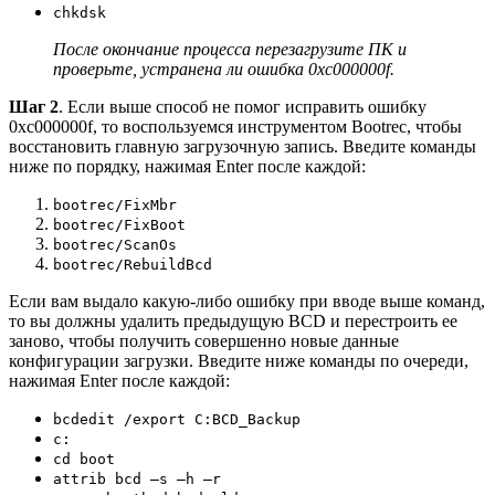
chkdsk
После окончание процесса перезагрузите ПК и
проверьте, устранена ли ошибка 0xc000000f.
Шаг 2
. Если выше способ не помог исправить ошибку
0xc000000f, то воспользуемся инструментом Bootrec, чтобы
восстановить главную загрузочную запись. Введите команды
ниже по порядку, нажимая Enter после каждой:
bootrec/FixMbr
bootrec/FixBoot
bootrec/ScanOs
bootrec/RebuildBcd
Если вам выдало какую-либо ошибку при вводе выше команд,
то вы должны удалить предыдущую BCD и перестроить ее
заново, чтобы получить совершенно новые данные
конфигурации загрузки. Введите ниже команды по очереди,
нажимая Enter после каждой:
bcdedit /export C:BCD_Backup
c:
cd boot
attrib bcd –s –h –r