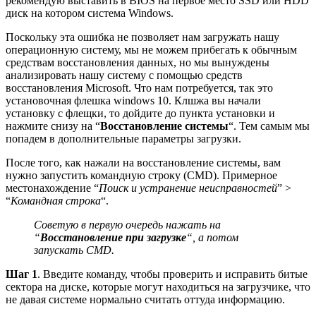
рекомендую выставить в BIOS на первое место SSD или HDD
диск на котором система Windows.
Поскольку эта ошибка не позволяет нам загружать нашу
операционную систему, мы не можем прибегать к обычным
средствам восстановления данных, но мы вынуждены
анализировать нашу систему с помощью средств
восстановления Microsoft. Что нам потребуется, так это
установочная флешка windows 10. Клшжа вы начали
установку с флещки, то дойдите до пункта установки и
нажмите снизу на “
Восстановление системы
“. Тем самым мы
попадем в дополнительные параметры загрузки.
После того, как нажали на восстановление системы, вам
нужно запустить командную строку (CMD). Примерное
местонахождение “
Поиск и устранение неисправностей
” >
“
Командная строка
“.
Советую в первую очередь нажать на
“
Восстановление при загрузке
“, а потом
запускать CMD.
Шаг 1
. Введите команду, чтобы проверить и исправить битые
сектора на диске, которые могут находиться на загрузчике, что
не давая системе нормально считать оттуда информацию.