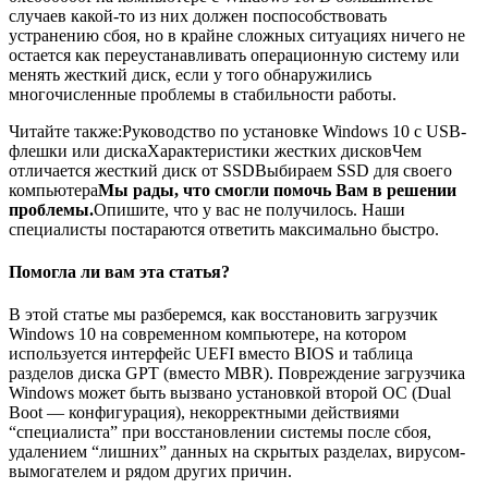
случаев какой-то из них должен поспособствовать
устранению сбоя, но в крайне сложных ситуациях ничего не
остается как переустанавливать операционную систему или
менять жесткий диск, если у того обнаружились
многочисленные проблемы в стабильности работы.
Читайте также:Руководство по установке Windows 10 с USB-
флешки или дискаХарактеристики жестких дисковЧем
отличается жесткий диск от SSDВыбираем SSD для своего
компьютера
Мы рады, что смогли помочь Вам в решении
проблемы.
Опишите, что у вас не получилось.
Наши
специалисты постараются ответить максимально быстро.
Помогла ли вам эта статья?
В этой статье мы разберемся, как восстановить загрузчик
Windows 10 на современном компьютере, на котором
используется интерфейс UEFI вместо BIOS и таблица
разделов диска GPT (вместо MBR). Повреждение загрузчика
Windows может быть вызвано установкой второй ОС (Dual
Boot — конфигурация), некорректными действиями
“специалиста” при восстановлении системы после сбоя,
удалением “лишних” данных на скрытых разделах, вирусом-
вымогателем и рядом других причин.