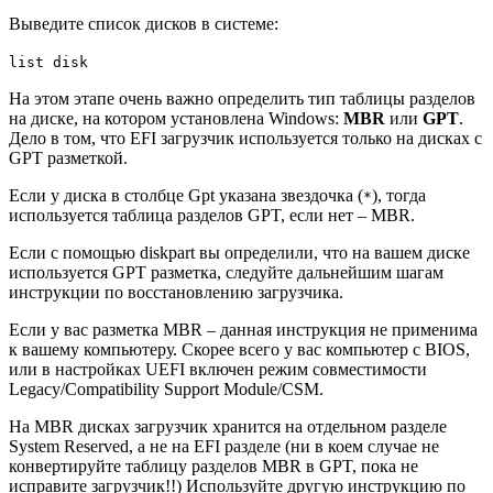
Выведите список дисков в системе:
list disk
На этом этапе очень важно определить тип таблицы разделов
на диске, на котором установлена Windows:
MBR
или
GPT
.
Дело в том, что EFI загрузчик используется только на дисках с
GPT разметкой.
Если у диска в столбце Gpt указана звездочка (
), тогда
*
используется таблица разделов GPT, если нет – MBR.
Если с помощью diskpart вы определили, что на вашем диске
используется GPT разметка, следуйте дальнейшим шагам
инструкции по восстановлению загрузчика.
Если у вас разметка MBR – данная инструкция не применима
к вашему компьютеру. Скорее всего у вас компьютер с BIOS,
или в настройках UEFI включен режим совместимости
Legacy/Compatibility Support Module/CSM.
На MBR дисках загрузчик хранится на отдельном разделе
System Reserved, а не на EFI разделе (ни в коем случае не
конвертируйте таблицу разделов MBR в GPT, пока не
исправите загрузчик!!) Используйте другую инструкцию по