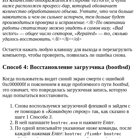
Их количество отображается в строчке
«Errors»
, а чуть
ниже расположен прогресс-бар, который обозначает
количество обработанного объема. Учтите, что чем больше
накопитель и чем он сильнее испорчен, тем дольше будет
производиться проверка и исправление.</li>По окончании
работы статистику можно увидеть в самом низу.
«Bad
sectors»
— общее число секторов,
«Repaired»
— то, сколько
удалось восстановить.</li>
</li></ol>
Остается нажать любую клавишу для выхода и перезагрузить
компьютер, чтобы проверить, появилась ли ошибка снова.
Способ 4: Восстановление загрузчика (bootbsd)
Когда пользователь видит синий экран смерти с ошибкой
0xc000000f и пояснением в виде проблемного пути
bootbsd
,
это означает, что повредилась загрузочная запись, которую
надо попытаться восстановить.
Снова воспользуемся загрузочной флешкой и зайдем с
ее помощью в
«Командную строку»
так, как сказано в
шаге 1
Способа 3
.
В ней напишите
и нажмите
Enter
.
bootrec.exe
По одной вписывайте указанные ниже команды, после
каждой нажимая
Enter
:
bootrec /fixmbr bootrec