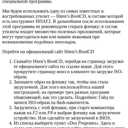
специальной программы.
Мы будем использовать одну из самых известных и
востребованных утилит — Hiren’s BootCD, в составе которой
есть инструмент HDAT2. В дальнейшем после использования
этой программы не рекомендуем стирать флешку: в состав
утилиты входит множество полезных приложений, которые
могут пригодиться вам или вашим знакомым при
возникновении подобных неполадок.
Перейти на официальный сайт Hiren’s BootCD
Скачайте Hiren’s BootCD, перейдя на страницу загрузки
ее официального сайта по ссылке выше. Для этого
прокрутите страницу вниз и кликните по загрузке ISO-
образа.
Запишите образ на флешку так, чтобы она стала
загрузочной. Для этого воспользуйтесь нашей
инструкцией, на примере трех разных программ
объясняющей, как это сделать. Подробнее: Гайд по
записи ISO-образа на flash-накопитель
Загрузитесь с этой флешки, при старте компьютера
нажав на
F2
или
F8
и выбрав флешку как загрузочное
устройство. Или сделайте ее загрузочной в BIOS.
Из списка выберите пункт
«Dos Programs»
. Здесь и