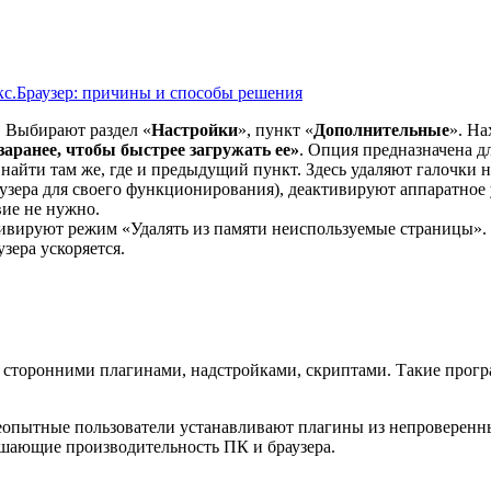
кс.Браузер: причины и способы решения
. Выбирают раздел «
Настройки
», пункт «
Дополнительные
». На
ранее, чтобы быстрее загружать ее»
. Опция предназначена д
 найти там же, где и предыдущий пункт. Здесь удаляют галочки 
узера для своего функционирования), деактивируют аппаратное 
вие не нужно.
ивируют режим «Удалять из памяти неиспользуемые страницы». 
зера ускоряется.
 сторонними плагинами, надстройками, скриптами. Такие прогр
еопытные пользователи устанавливают плагины из непроверенн
ающие производительность ПК и браузера.