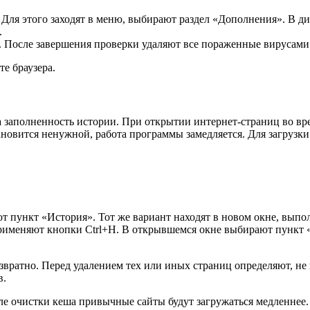
. Для этого заходят в меню, выбирают раздел «Дополнения». В д
.
. После завершения проверки удаляют все пораженные вирусами
е браузера.
на заполненность истории. При открытии интернет-страниц во 
ановится ненужной, работа программы замедляется. Для загрузки
ают пункт «История». Тот же вариант находят в новом окне, вып
применяют кнопки Ctrl+H. В открывшемся окне выбирают пункт
вратно. Перед удалением тех или иных страниц определяют, не
в.
е очистки кеша привычные сайты будут загружаться медленнее. 