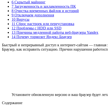
6 Скрытый майнинг
7 Загруженность и захламленность ПК
8 Очистка временных файлов и историй
9 Отключаем дополнения
10 Вирусы
11 Сброс настроек или переустановка
12 Проблемы с HDD или SSD
13 Причины медленной работы веб-браузера Yandex
14 Почему тормозит Яндекс.Браузер
Быстрый и непрерывный доступ к интернет-сайтам — главная з
Браузер, как исправить ситуацию. Причин нарушения работос
Установите обновленную версию и ваш браузер будет лета
Содержание