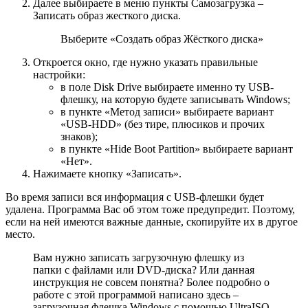
Далее выбираете в меню пункты Самозагрузка –
Записать образ жесткого диска.
Выберите «Создать образ Жёсткого диска»
Откроется окно, где нужно указать правильные
настройки:
в поле Disk Drive выбираете именно ту USB-
флешку, на которую будете записывать Windows;
в пункте «Метод записи» выбираете вариант
«USB-HDD» (без тире, плюсиков и прочих
знаков);
в пункте «Hide Boot Partition» выбираете вариант
«Нет».
Нажимаете кнопку «Записать».
Во время записи вся информация с USB-флешки будет
удалена. Программа Вас об этом тоже предупредит. Поэтому,
если на ней имеются важные данные, скопируйте их в другое
место.
Вам нужно записать загрузочную флешку из
папки с файлами или DVD-диска? Или данная
инструкция не совсем понятна? Более подробно о
работе с этой программой написано здесь –
загрузочная флешка Windows с помощью UltraISO.