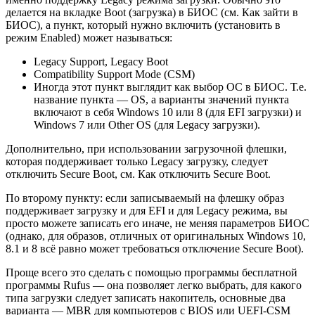
делается на вкладке Boot (загрузка) в БИОС (см. Как зайти в
БИОС), а пункт, который нужно включить (установить в
режим Enabled) может называться:
Legacy Support, Legacy Boot
Compatibility Support Mode (CSM)
Иногда этот пункт выглядит как выбор ОС в БИОС. Т.е.
название пункта — OS, а варианты значений пункта
включают в себя Windows 10 или 8 (для EFI загрузки) и
Windows 7 или Other OS (для Legacy загрузки).
Дополнительно, при использовании загрузочной флешки,
которая поддерживает только Legacy загрузку, следует
отключить Secure Boot, см. Как отключить Secure Boot.
По второму пункту: если записываемый на флешку образ
поддерживает загрузку и для EFI и для Legacy режима, вы
просто можете записать его иначе, не меняя параметров БИОС
(однако, для образов, отличных от оригинальных Windows 10,
8.1 и 8 всё равно может требоваться отключение Secure Boot).
Проще всего это сделать с помощью программы бесплатной
программы Rufus — она позволяет легко выбрать, для какого
типа загрузки следует записать накопитель, основные два
варианта — MBR для компьютеров с BIOS или UEFI-CSM