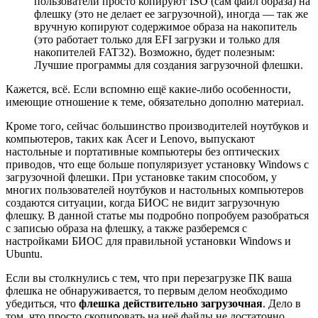
пользователи просто копируют ISO (сам файл образа) на
флешку (это не делает ее загрузочной), иногда — так же
вручную копируют содержимое образа на накопитель
(это работает только для EFI загрузки и только для
накопителей FAT32). Возможно, будет полезным:
Лучшие программы для создания загрузочной флешки.
Кажется, всё. Если вспомню ещё какие-либо особенности,
имеющие отношение к теме, обязательно дополню материал.
Кроме того, сейчас большинство производителей ноутбуков и
компьютеров, таких как Acer и Lenovo, выпускают
настольные и портативные компьютеры без оптических
приводов, что еще больше популяризует установку Windows с
загрузочной флешки. При установке таким способом, у
многих пользователей ноутбуков и настольных компьютеров
создаются ситуации, когда БИОС не видит загрузочную
флешку. В данной статье мы подробно попробуем разобраться
с записью образа на флешку, а также разберемся с
настройками БИОС для правильной установки Windows и
Ubuntu.
Если вы столкнулись с тем, что при перезагрузке ПК ваша
флешка не обнаруживается, то первым делом необходимо
убедиться, что
флешка действительно загрузочная
. Дело в
том, что просто скопировать на неё файлы не достаточно.