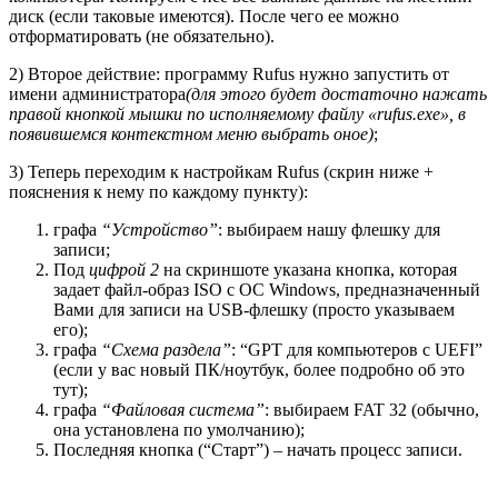
диск (если таковые имеются). После чего ее можно
отформатировать (не обязательно).
2) Второе действие: программу Rufus нужно запустить
от
имени администратора
(для этого будет достаточно нажать
правой кнопкой мышки по исполняемому файлу «rufus.exe», в
появившемся контекстном меню выбрать оное)
;
3) Теперь переходим к настройкам Rufus (скрин ниже +
пояснения к нему по каждому пункту):
графа
“Устройство”
: выбираем нашу флешку для
записи;
Под
цифрой 2
на скриншоте указана кнопка, которая
задает файл-образ ISO с ОС Windows, предназначенный
Вами для записи на USB-флешку (просто указываем
его);
графа
“Схема раздела”
: “GPT для компьютеров с UEFI”
(если у вас новый ПК/ноутбук, более подробно об это
тут
)
;
графа
“Файловая система”
: выбираем FAT 32
(обычно,
она установлена по умолчанию)
;
Последняя кнопка (“Старт”) – начать процесс записи.