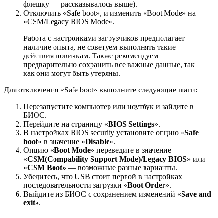
флешку — рассказывалось выше).
Отключить «Safe boot», и изменить «Boot Mode» на
«CSM/Legacy BIOS Mode».
Работа с настройками загрузчиков предполагает
наличие опыта, не советуем выполнять такие
действия новичкам. Также рекомендуем
предварительно сохранить все важные данные, так
как они могут быть утеряны.
Для отключения «Safe boot» выполните следующие шаги:
Перезапустите компьютер или ноутбук и зайдите в
БИОС.
Перейдите на страницу «
BIOS Settings
».
В настройках BIOS security установите опцию «
Safe
boot
» в значение «
Disable
».
Опцию «
Boot Mode
» переведите в значение
«
CSM(Compability Support Mode)/Legacy BIOS
» или
«
CSM Boot»
— возможные разные варианты.
Убедитесь, что USB стоит первой в настройках
последовательности загрузки «
Boot Order
».
Выйдите из БИОС с сохранением изменений «
Save and
exit»
.