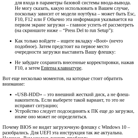
для входа в параметры базовой системы ввода-вывода.
Не могу сказать, какую использовать в Вашем случае,
поскольку зависит от модели ноутбука – может быть Esc,
F10, F12 или F Обычно эта информация указывается на
первом экране загрузки – главное успеть её рассмотреть
(на скриншоте ниже – “Press Del to run Setup”):
Как только войдете – ищите вкладку «Boot» (нечто
подобное). Затем предстоит на первое место
очередности загрузки выставить Вашу флешку:
Не забудьте сохранить внесенные корректировки, нажав
F10, а затем
Enter
на клавиатуре
.
Вот еще несколько моментов, на которые стоит обратить
внимание:
«USB-HDD» – это внешний жесткий диск, а не флеш-
накопитель. Если выберете такой вариант, то это не
исправит ситуацию;
Устройство следует подсоединять к ПК еще до загрузки,
иначе оно может не определиться.
Почему BIOS не видит загрузочную флешку с Windows 10 –
разобрались. Для UEFI эта инструкция так же актуальна.