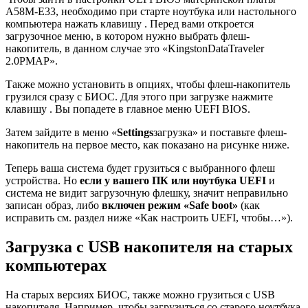
A58M-E33, необходимо при старте ноутбука или настольного
компьютера нажать клавишу . Перед вами откроется
загрузочное меню, в котором нужно выбрать флеш-
накопитель, в данном случае это «KingstonDataTraveler
2.0PMAP».
Также можно установить в опциях, чтобы флеш-накопитель
грузился сразу с БИОС. Для этого при загрузке нажмите
клавишу . Вы попадете в главное меню UEFI BIOS.
Затем зайдите в меню «
Settings
загрузка» и поставьте флеш-
накопитель на первое место, как показано на рисунке ниже.
Теперь ваша система будет грузиться с выбранного флеш
устройства. Но
если у вашего ПК или ноутбука UEFI
и
система не видит загрузочную флешку, значит неправильно
записан образ, либо
включен режим «Safe boot»
(как
исправить см. раздел ниже «Как настроить UEFI, чтобы…»).
Загрузка с USB накопителя на старых
компьютерах
На старых версиях БИОС, также можно грузиться с USB
накопителя. Например, чтобы загрузиться со старого ноутбука