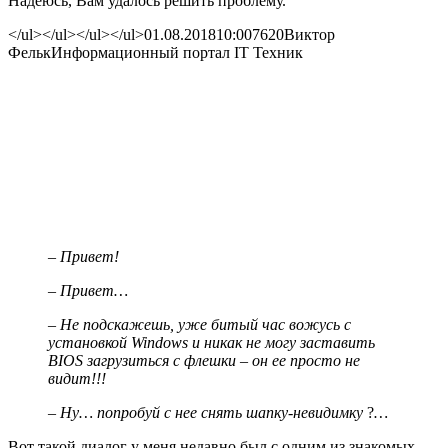
Надеюсь, Вам удалось решить проблему.
</ul></ul></ul></ul>
01.08.2018
10:00
7620
Виктор
Фельк
Информационный портал IT Техник
– Привет!
– Привет…
– Не подскажешь, уже битый час вожусь с
установкой Windows и никак не могу заставить
BIOS загрузиться с флешки – он ее просто не
видит!!!
– Ну… попробуй с нее снять шапку-невидимку
?
…
Вот такой диалог у меня недавно был с одним из знакомых,