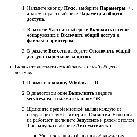
Нажмите кнопку
Пуск
, выберите
Параметры
> ,
а затем справа выберите
Параметры общего
доступа
.
В разделе
Частная
выберите
Включить сетевое
обнаружение
и
Включить общий доступ к
файлам и принтерам
.
В разделе
Все сети
выберите
Отключить общий
доступ с парольной защитой
.
Включите автоматический запуск служб общего
доступа.
Нажмите
клавишу Windows
+
R
.
В диалоговом окне
Выполнить
введите
services.msc
и нажмите кнопку
OK
.
Щелкните правой кнопкой мыши каждую из
следующих служб, выберите
Свойства
. Если они
не работают, щелкните
Запустить
и рядом с полем
Тип запуска
выберите
Автоматически
:
Узел поставщика функции обнаружения