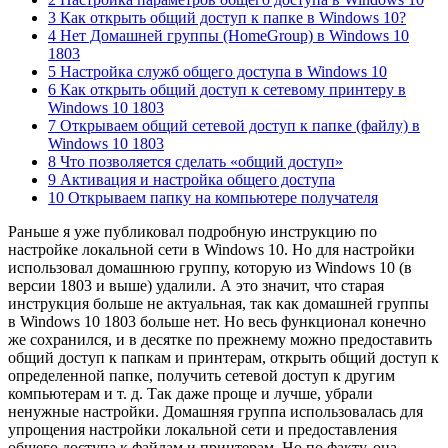
3 Как открыть общий доступ к папке в Windows 10?
4 Нет Домашней группы (HomeGroup) в Windows 10
1803
5 Настройка служб общего доступа в Windows 10
6 Как открыть общий доступ к сетевому принтеру в
Windows 10 1803
7 Открываем общий сетевой доступ к папке (файлу) в
Windows 10 1803
8 Что позволяется сделать «общий доступ»
9 Активация и настройка общего доступа
10 Открываем папку на компьютере получателя
Раньше я уже публиковал подробную инструкцию по
настройке локальной сети в Windows 10. Но для настройки
использовал домашнюю группу, которую из Windows 10
(в
версии 1803 и выше)
удалили. А это значит, что старая
инструкция больше не актуальная, так как домашней группы
в Windows 10 1803 больше нет. Но весь функционал конечно
же сохранился, и в десятке по прежнему можно предоставить
общий доступ к папкам и принтерам, открыть общий доступ к
определенной папке, получить сетевой доступ к другим
компьютерам и т. д. Так даже проще и лучше, убрали
ненужные настройки. Домашняя группа использовалась для
упрощения настройки локальной сети и предоставления
общего доступа к файлам и принтерам. Но по факту, она