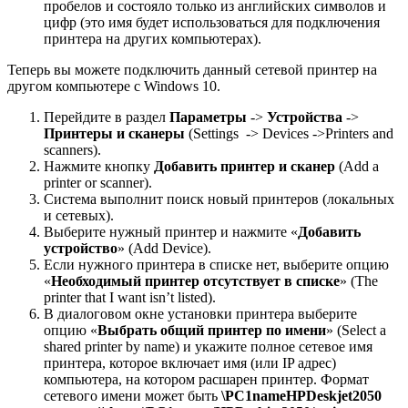
пробелов и состояло только из английских символов и
цифр (это имя будет использоваться для подключения
принтера на других компьютерах).
Теперь вы можете подключить данный сетевой принтер на
другом компьютере с Windows 10.
Перейдите в раздел
Параметры
->
Устройства
->
Принтеры и сканеры
(Settings -> Devices ->Printers and
scanners).
Нажмите кнопку
Добавить принтер и сканер
(Add a
printer or scanner).
Система выполнит поиск новый принтеров (локальных
и сетевых).
Выберите нужный принтер и нажмите «
Добавить
устройство
» (Add Device).
Если нужного принтера в списке нет, выберите опцию
«
Необходимый принтер отсутствует в списке
» (The
printer that I want isn’t listed).
В диалоговом окне установки принтера выберите
опцию «
Выбрать общий принтер по имени
» (Select a
shared printer by name) и укажите полное сетевое имя
принтера, которое включает имя (или IP адрес)
компьютера, на котором расшарен принтер. Формат
сетевого имени может быть
\PC1nameHPDeskjet2050