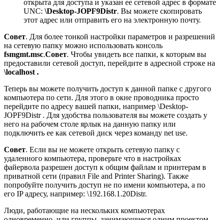
открыта для доступа и указан ее сетевой адрес в формате
UNC:
\Desktop-JOPF9Distr
. Вы можете скопировать
этот адрес или отправить его на электронную почту.
Совет
. Для более тонкой настройки параметров и разрешений
на сетевую папку можно использовать консоль
fsmgmt.msc
.
Совет
. Чтобы увидеть все папки, к которым вы
предоставили сетевой доступ, перейдите в адресной строке на
\localhost .
Теперь вы можете получить доступ к данной папке с другого
компьютера по сети. Для этого в окне проводника просто
перейдите по адресу вашей папки, например \Desktop-
JOPF9Distr . Для удобства пользователя вы можете создать у
него на рабочем столе ярлык на данную папку или
подключить ее как сетевой диск через команду net use.
Совет
. Если вы не можете открыть сетевую папку с
удаленного компьютера, проверьте что в настройках
файервола разрешен доступ к общим файлам и принтерам в
приватной сети (правил File and Printer Sharing). Также
попробуйте получить доступ не по имени компьютера, а по
его IP адресу, например: \192.168.1.20Distr.
Люди, работающие на нескольких компьютерах
одновременно, или группы, занимающиеся одним проектом,