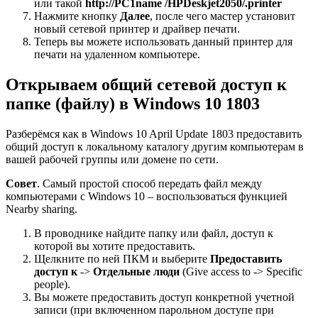
или такой
http://PC1name /HPDeskjet2050/.printer
Нажмите кнопку
Далее
, после чего мастер установит
новый сетевой принтер и драйвер печати.
Теперь вы можете использовать данный принтер для
печати на удаленном компьютере.
Открываем общий сетевой доступ к
папке (файлу) в Windows 10 1803
Разберёмся как в Windows 10 April Update 1803 предоставить
общий доступ к локальному каталогу другим компьютерам в
вашей рабочей группы или домене по сети.
Совет
. Самый простой способ передать файл между
компьютерами с Windows 10 – воспользоваться функцией
Nearby sharing.
В проводнике найдите папку или файл, доступ к
которой вы хотите предоставить.
Щелкните по ней ПКМ и выберите
Предоставить
доступ к
->
Отдельные люди
(Give access to -> Specific
people).
Вы можете предоставить доступ конкретной учетной
записи (при включенном парольном доступе при