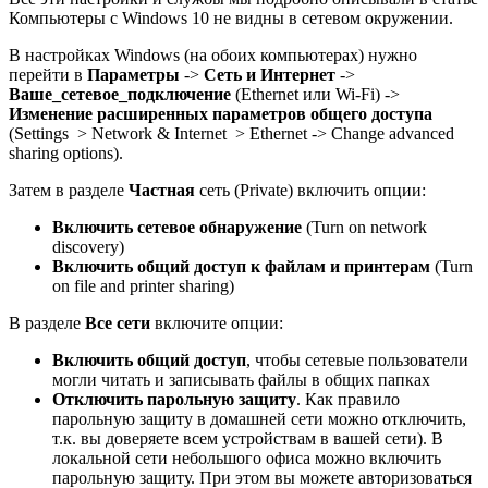
Компьютеры с Windows 10 не видны в сетевом окружении.
В настройках Windows (на обоих компьютерах) нужно
перейти в
Параметры
->
Сеть и Интернет
->
Ваше_сетевое_подключение
(Ethernet или Wi-Fi) ->
Изменение расширенных параметров общего доступа
(Settings > Network & Internet > Ethernet -> Change advanced
sharing options).
Затем в разделе
Частная
сеть (Private) включить опции:
Включить сетевое обнаружение
(Turn on network
discovery)
Включить общий доступ к файлам и принтерам
(Turn
on file and printer sharing)
В разделе
Все сети
включите опции:
Включить общий доступ
, чтобы сетевые пользователи
могли читать и записывать файлы в общих папках
Отключить парольную защиту
. Как правило
парольную защиту в домашней сети можно отключить,
т.к. вы доверяете всем устройствам в вашей сети). В
локальной сети небольшого офиса можно включить
парольную защиту. При этом вы можете авторизоваться