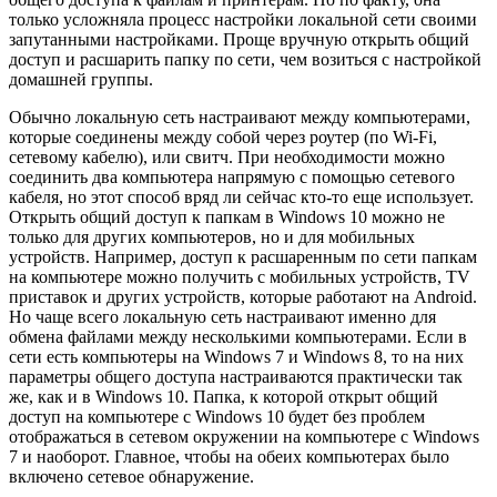
только усложняла процесс настройки локальной сети своими
запутанными настройками. Проще вручную открыть общий
доступ и расшарить папку по сети, чем возиться с настройкой
домашней группы.
Обычно локальную сеть настраивают между компьютерами,
которые соединены между собой через роутер
(по Wi-Fi,
сетевому кабелю)
, или свитч. При необходимости можно
соединить два компьютера напрямую с помощью сетевого
кабеля, но этот способ вряд ли сейчас кто-то еще использует.
Открыть общий доступ к папкам в Windows 10 можно не
только для других компьютеров, но и для мобильных
устройств. Например, доступ к расшаренным по сети папкам
на компьютере можно получить с мобильных устройств, TV
приставок и других устройств, которые работают на Android.
Но чаще всего локальную сеть настраивают именно для
обмена файлами между несколькими компьютерами. Если в
сети есть компьютеры на Windows 7 и Windows 8, то на них
параметры общего доступа настраиваются практически так
же, как и в Windows 10. Папка, к которой открыт общий
доступ на компьютере с Windows 10 будет без проблем
отображаться в сетевом окружении на компьютере с Windows
7 и наоборот. Главное, чтобы на обеих компьютерах было
включено сетевое обнаружение.