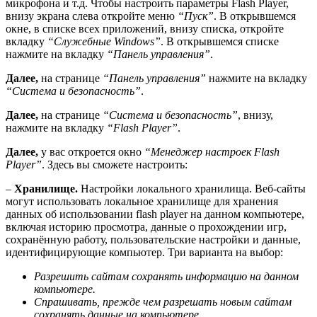
микрофона и т.д. Чтобы настроить параметры Flash Player,
внизу экрана слева откройте меню
“Пуск”
. В открывшемся
окне, в списке всех приложений, внизу списка, откройте
вкладку
“Служебные Windows”
. В открывшемся списке
нажмите на вкладку
“Панель управления”
.
Далее,
на странице
“Панель управления”
нажмите на вкладку
“Система и безопасность”
.
Далее,
на странице
“Система и безопасность”
, внизу,
нажмите на вкладку
“Flash Player”
.
Далее,
у вас откроется окно
“Менеджер настроек Flash
Player”
. Здесь вы сможете настроить:
–
Хранилище.
Настройки локального хранилища. Веб-сайты
могут использовать локальное хранилище для хранения
данных об использовании flash player на данном компьютере,
включая историю просмотра, данные о прохождении игр,
сохранённую работу, пользовательские настройки и данные,
идентифицирующие компьютер. Три варианта на выбор:
Разрешить сайтам сохранять информацию на данном
компьютере.
Спрашивать, прежде чем разрешать новым сайтам
сохранять данные на компьютере.