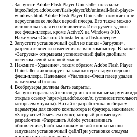
Загрузите Adobe Flash Player Uninstaller по ссылке
https://helpx.adobe.com/flash-player/kb/uninstall-flash-player-
windows.html. Adobe Flash Player Uninstaller помогает при
переустановке любых версий плеера. Его также можно
использовать для его обновления. Инструмент удалит
все флеш-плееры, кроме ActiveX на Windows 8/10.
Нажимаем «Скачать Uninstaller для flash-плеера»
Запустите установочный файл из папки «Загрузки»,
разрешите внести изменения на ваш компьютер. В папке
«Загрузки» открываем установочный файл двойным
щелчком левой кнопкой мыши
Нажмите «Удаление», таким образом Adobe Flash Player
Uninstaller ликвидирует на компьютере старую версию
флеш-плеера. Нажимаем «Удаление»Флеш плеер удален,
нажимаем «Готово»
Все
браузеры должны быть закрыты
.
Загрузите
и
распакуйте
последние
автономные
загрузчики
д
открыв
ссылку
https
://
get
.
adobe
.
com
/
ru
(
установите
только
т
которые
вам
нужны
). На сайте разработчика выбираем
параметры для своего компьютера и браузера, нажимаем
«Загрузить»Отмечаем пункт, который рекомендует
разрабочтик «Разрешить Adobe устанавливать
обновления»Двойным кликом левой кнопки мыши
запускаем установочный файлПри установке следуем
инструкции установщика