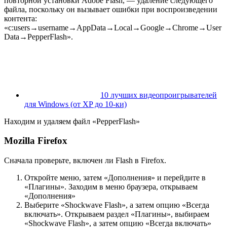
повторной установки Adobe Flash, — удаление следующего
файла, поскольку он вызывает ошибки при воспроизведении
контента:
«c:users→username→AppData→Local→Google→Chrome→User
Data→PepperFlash».
10 лучших видеопроигрывателей
для Windows (от XP до 10-ки)
Находим и удаляем файл «PepperFlash»
Mozilla Firefox
Сначала проверьте, включен ли Flash в Firefox.
Откройте меню, затем «Дополнения» и перейдите в
«Плагины». Заходим в меню браузера, открываем
«Дополнения»
Выберите «Shockwave Flash», а затем опцию «Всегда
включать». Открываем раздел «Плагины», выбираем
«Shockwave Flash», а затем опцию «Всегда включать»