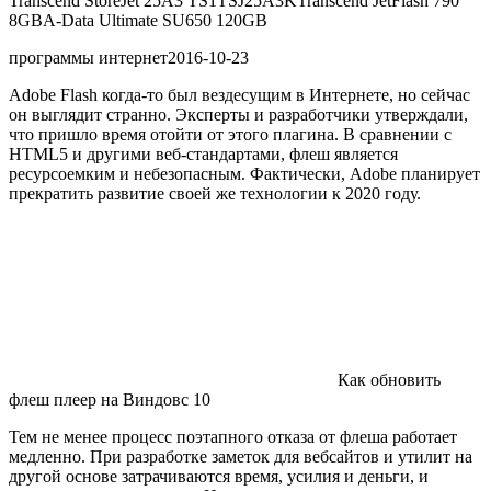
Transcend StoreJet 25A3 TS1TSJ25A3K
Transcend JetFlash 790
8GB
A-Data Ultimate SU650 120GB
программы интернет
2016-10-23
Adobe Flash когда-то был вездесущим в Интернете, но сейчас
он выглядит странно. Эксперты и разработчики утверждали,
что пришло время отойти от этого плагина. В сравнении с
HTML5 и другими веб-стандартами, флеш является
ресурсоемким и небезопасным. Фактически, Adobe планирует
прекратить развитие своей же технологии к 2020 году.
Как обновить
флеш плеер на Виндовс 10
Тем не менее процесс поэтапного отказа от флеша работает
медленно. При разработке заметок для вебсайтов и утилит на
другой основе затрачиваются время, усилия и деньги, и