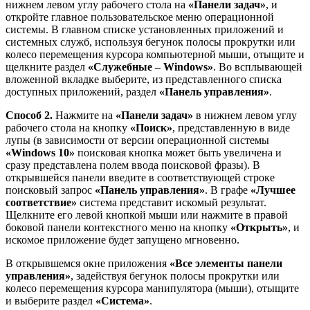
нижнем левом углу рабочего стола на
«Панели задач»
, и
откройте главное пользовательское меню операционной
системы. В главном списке установленных приложений и
системных служб, используя бегунок полосы прокрутки или
колесо перемещения курсора компьютерной мыши, отыщите и
щелкните раздел
«Служебные – Windows»
. Во всплывающей
вложенной вкладке выберите, из представленного списка
доступных приложений, раздел
«Панель управления»
.
Способ 2.
Нажмите на
«Панели задач»
в нижнем левом углу
рабочего стола на кнопку
«Поиск»
, представленную в виде
лупы (в зависимости от версии операционной системы
«Windows 10»
поисковая кнопка может быть увеличена и
сразу представлена полем ввода поисковой фразы). В
открывшейся панели введите в соответствующей строке
поисковый запрос
«Панель управления»
. В графе
«Лучшее
соответствие»
система представит искомый результат.
Щелкните его левой кнопкой мыши или нажмите в правой
боковой панели контекстного меню на кнопку
«Открыть»
, и
искомое приложение будет запущено мгновенно.
В открывшемся окне приложения
«Все элементы панели
управления»
, задействуя бегунок полосы прокрутки или
колесо перемещения курсора манипулятора (мыши), отыщите
и выберите раздел
«Система»
.