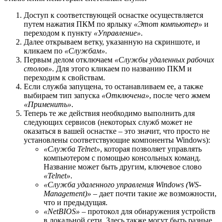
Доступ к соответствующей оснастке осуществляется
путем нажатия ПКМ по ярлыку
«Этот компьютер»
и
переходом к пункту
«Управление»
.
Далее открываем ветку, указанную на скриншоте, и
кликаем по
«Службам»
.
Первым делом отключаем
«Службы удаленных рабочих
столов»
. Для этого кликаем по названию ПКМ и
переходим к свойствам.
Если служба запущена, то останавливаем ее, а также
выбираем тип запуска
«Отключена»
, после чего жмем
«Применить»
.
Теперь те же действия необходимо выполнить для
следующих сервисов (некоторых служб может не
оказаться в вашей оснастке – это значит, что просто не
установлены соответствующие компоненты Windows):
«Служба Telnet»
, которая позволяет управлять
компьютером с помощью консольных команд.
Название может быть другим, ключевое слово
«Telnet»
.
«Служба удаленного управления Windows (WS-
Management)»
– дает почти такие же возможности,
что и предыдущая.
«NetBIOS»
– протокол для обнаружения устройств
в локальной сети. Здесь также могут быть разные