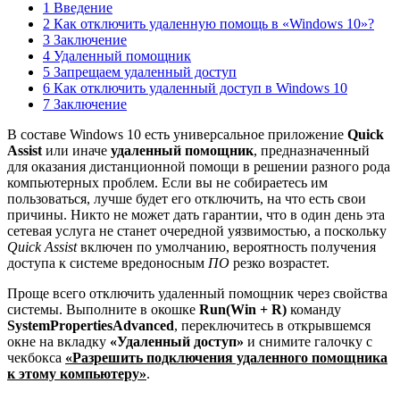
1 Введение
2 Как отключить удаленную помощь в «Windows 10»?
3 Заключение
4 Удаленный помощник
5 Запрещаем удаленный доступ
6 Как отключить удаленный доступ в Windows 10
7 Заключение
В составе Windows 10 есть универсальное приложение
Quick
Assist
или иначе
удаленный помощник
, предназначенный
для оказания дистанционной помощи в решении разного рода
компьютерных проблем. Если вы не собираетесь им
пользоваться, лучше будет его отключить, на что есть свои
причины. Никто не может дать гарантии, что в один день эта
сетевая услуга не станет очередной уязвимостью, а поскольку
Quick Assist
включен по умолчанию, вероятность получения
доступа к системе вредоносным
ПО
резко возрастет.
Проще всего отключить удаленный помощник через свойства
системы. Выполните в окошке
Run
(Win + R)
команду
SystemPropertiesAdvanced
, переключитесь в открывшемся
окне на вкладку
«Удаленный доступ»
и снимите галочку с
чекбокса
«Разрешить подключения удаленного помощника
к этому компьютеру»
.