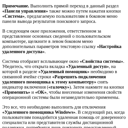
Примечание.
Выполнить прямой переход в данный раздел
«Панели управления»
также можно путем нажатия кнопки
«Система»
, предлагаемую пользователям в боковом меню
панели вывода результатов поискового запроса.
В следующем окне приложения, ответственном за
представление основных сведений о пользовательском
компьютере, щелкните в левом боковом меню
дополнительных параметров текстовую ссылку
«Настройка
удаленного доступа»
.
Система отобразит всплывающее окно
«Свойства системы»
.
Убедитесь, что открыта вкладка
«Удаленный доступ»
, на
которой в разделе
«Удаленный помощник»
необходимо в
связанной ячейке строки
«Разрешить подключения
удаленного помощника к этому компьютеру»
снять
индикатор включения (
«галочку»
). Затем нажмите на кнопки
«Применить»
и
«ОК»
, чтобы внесенные изменения свойств
операционной системы были незамедлительно применены.
Это все, что необходимо выполнить для отключения
«Удаленного помощника Windows»
. В следующий раз, когда
пользователям понадобится удаленная помощь от доверенного
специалиста или представителя службы дистанционной
поддержки, потребуется лишь повторить представленный