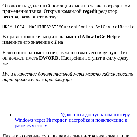
Отключить удаленный помощник можно также посредством
применения твика. Открыв командой
regedit
редактор
реестра, разверните ветку:
HKEY_LOCAL_MACHINESYSTEMCurrentControlSetControlRemote 
В правой колонке найдите параметр
fAllowToGetHelp
и
измените его значение с
1
на .
Если оного параметра нет, нужно создать его вручную. Тип
он должен иметь
DWORD
. Настройки вступят в силу сразу
же.
Ну, и в качестве дополнительной меры можно заблокировать
порт приложения в брандмауэре.
Удаленный доступ к компьютеру
Windows через Интернет, настройка и подключение к
рабочему столу
Для этого открываем с правами администратора командную