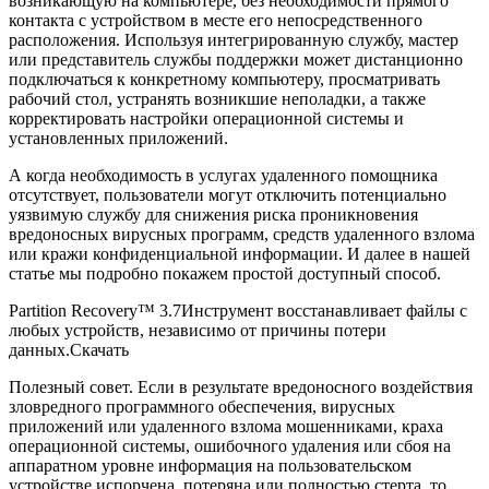
возникающую на компьютере, без необходимости прямого
контакта с устройством в месте его непосредственного
расположения. Используя интегрированную службу, мастер
или представитель службы поддержки может дистанционно
подключаться к конкретному компьютеру, просматривать
рабочий стол, устранять возникшие неполадки, а также
корректировать настройки операционной системы и
установленных приложений.
А когда необходимость в услугах удаленного помощника
отсутствует, пользователи могут отключить потенциально
уязвимую службу для снижения риска проникновения
вредоносных вирусных программ, средств удаленного взлома
или кражи конфиденциальной информации. И далее в нашей
статье мы подробно покажем простой доступный способ.
Partition Recovery™ 3.7Инструмент восстанавливает файлы с
любых устройств, независимо от причины потери
данных.Скачать
Полезный совет. Если в результате вредоносного воздействия
зловредного программного обеспечения, вирусных
приложений или удаленного взлома мошенниками, краха
операционной системы, ошибочного удаления или сбоя на
аппаратном уровне информация на пользовательском
устройстве испорчена, потеряна или полностью стерта, то