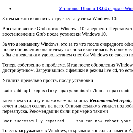
Установка Ubuntu 18.04 рядом с Wi
Затем можно включить загрузчку загузчика Windows 10:
Восстановление Grub после Windows 10 завершено. Перезапуст
восстановление Grub после установки Windows 10.
За что я ненавижу Windows, это за то что после очередного обн
после обновления она почему то снова включилась. В общем есл
я бы с превеликим удовольствием снес бы Windows со своего н
Теперь собственно о проблеме. Итак после обновления WIndows,
дистрибутивом. Загрузившись с флешки в режим live-cd, то есть
Утилита предельно проста, послу установки
sudo add-apt-repository ppa:yannubuntu/boot-repair
sudo 
запускаем утилиту и нажимаем на кнопку
Recommended repair,
отчет и выдал ссылку на него. Открыв ссылку я увидел подроб
перезапуска. Рекомендации были примерно такими
Boot successfully repaired.    You can now reboot your 
То есть загружаемся в Windows, открываем консоль от имени 