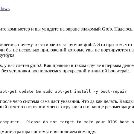
ndows
ите компьютер и вы увидите на экране знакомый Grub. Надеюсь,
овления, почему то затирается загрузчик grub2. Это при том, чт
и бы не несколько приложений которые увы не портируются на Li
оутбука.
 у нас слетел grub2. Как правило в таком случае я первым делом
 без установки воспользуемся прекрасной утилитой boot-repair.
apt-get update && sudo apt-get install -y boot-repair
после чего система сама даст указания. Что да как делать. Кажд
ный отчет о состоянии моего загрузчика и в конце рекомендации
computer.  Please do not forget to make your BIOS boot o
Администратора системы и выполняем команду: