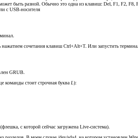
может быть разной. Обычно это одна из клавиш:
Del
,
F1
,
F2
,
F8
,
ли с USB-носителя
рминал.
ть нажатием сочетания клавиш
Ctrl+Alt+T
. Или запустить термина
овлен GRUB.
це команды стоит строчная буква
L
):
(флешка, с которой сейчас загружена Live-система).
ко разделов. В моем случае
/dev/sda4
, на котором установлен Win