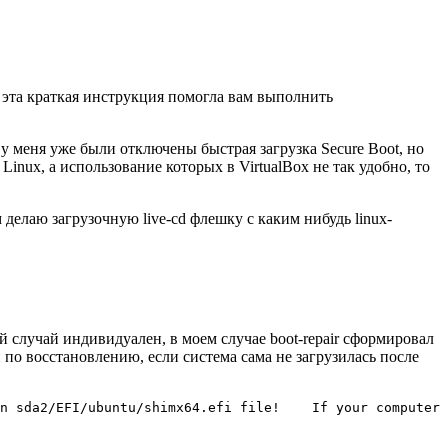
 эта краткая инструкция помогла вам выполнить
о у меня уже были отключены быстрая загрузка Secure Boot, но
nux, а использование которых в VirtualBox не так удобно, то
 делаю загрузочную live-cd флешку с каким нибудь linux-
ый случай индивидуален, в моем случае boot-repair сформировал
 по восстановлению, если система сама не загрузилась после
n sda2/EFI/ubuntu/shimx64.efi file!    If your computer 