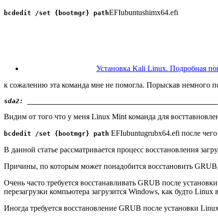
E
FI
u
buntu
s
himx64.efi
bcdedit /set
{
bootmgr
}
path
Установка Kali Linux. Подробная п
к сожалению эта команда мне не помогла. Порыскав немного по 
sda2: _________________________________________________
Видим от того что у меня Linux Mint команда для восттавновле
EFIubuntugrubx64.efi после чего
bcdedit /set
{
bootmgr
}
path
В данной статье рассматривается процесс восстановления загр
Причины, по которым может понадобится восстановить GRUB,
Очень часто требуется восстанавливать GRUB после установки 
перезагрузки компьютера загрузится Windows, как будто Linu
Иногда требуется восстановление GRUB после установки Linux,