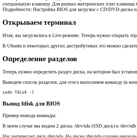
специальную клавишу. Для разных материнских плат клавиша 
Подробности: Настройка BIOS для загрузки с CD/DVD-диска и
Открываем терминал
Итак, вы загрузились в Live-режиме. Теперь нужно открыть те
В Ubuntu и некоторых других дистрибутивах это можно сдела
Определение разделов
Теперь нужно определить раздел диска, на котором был устан
Выведем список разделов, для этого выполняем команду (в кон
sudo fdisk -l
Вывод fdisk для BIOS
Пример вывода команды:
В моем случае мы видим 2 диска:
/dev/sda
(SSD диск) и
/dev/sdb
Нас интересует диск
/dev/sda
. На диске
/dev/sda
создано несколь