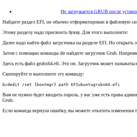
Не загружается GRUB после установ
Найдите раздел EFI, он обычно отформатирован в файловую сис
Этому разделу надо присвоить букву. Для этого выполните:
Далее надо найти файл загрузчика на разделе EFI. Но открыть 
Затем с помощью команды dir найдите загрузчик Grub. Наприм
Здесь есть файл grubx64.efi. Это он. Загрузчик может называть
Скопируйте и выполните эту команду:
bcdedit /set {bootmgr} path EFIubuntugrubx64.efi
Вам не нужно будет вводить пароль, у вас уже есть права адм
Grub.
Если команда вернула ошибку, вы можете откатить изменения 