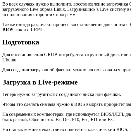
Во всех случаях нужно выполнить восстановление загрузчика
загрузочного Live-образа Linux. Загрузившись в Live-систему 
использования сторонних программ.
Также иногда различают процесс восстановления для систем с 
BIOS
, так и с
UEFI
.
Подготовка
Для восстановления GRUB потребуется загрузочный диск или фл
Ubuntu.
Для создания загрузочной флешки можно воспользоваться прогр
Загрузка в Live-режиме
Теперь нужно загрузиться с созданного диска или флешки.
Чтобы это сделать сначала нужно в BIOS выбрать приоритет з
На современных компьютерах, где используется BIOS/UEFI, д
быть разной. Обычно это:
F2
,
Del
,
F10
,
Esc
,
F11
или
F3
.
На старых компьютерах, где используется классический BIOS, 