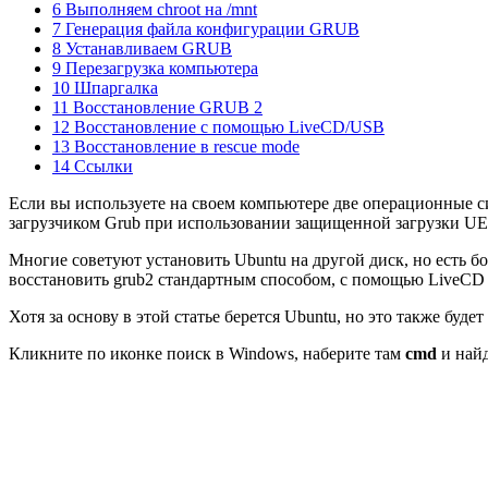
6 Выполняем chroot на /mnt
7 Генерация файла конфигурации GRUB
8 Устанавливаем GRUB
9 Перезагрузка компьютера
10 Шпаргалка
11 Восстановление GRUB 2
12 Восстановление с помощью LiveCD/USB
13 Восстановление в rescue mode
14 Ссылки
Если вы используете на своем компьютере две операционные си
загрузчиком Grub при использовании защищенной загрузки UEFI
Многие советуют установить Ubuntu на другой диск, но есть б
восстановить grub2 стандартным способом, с помощью LiveCD д
Хотя за основу в этой статье берется Ubuntu, но это также буд
Кликните по иконке поиск в Windows, наберите там
cmd
и най