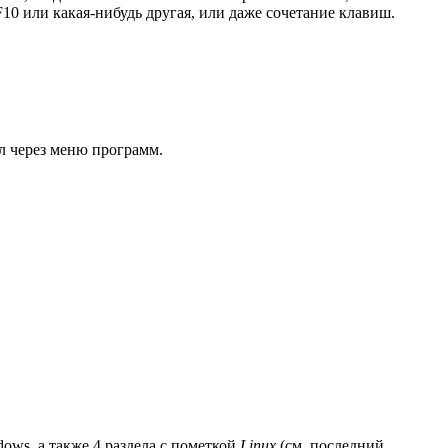
F10
или какая-нибудь другая, или даже сочетание клавиш.
л через меню программ.
dows, а также 4 раздела с пометкой
Linux
(см. последний