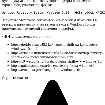
нужно указать только имя нужного шрифта в последней
строке. Содержимое reg файла:
Windows Registry Editor Version 5.00  [HKEY_LOCAL_MACHI
Запустите этот файл, согласитесь с внесением изменения в
реестр, а затем выполните выход и вход в Windows 10 для
применения изменений системного шрифта.
</li>
Используемые источники:
https://droidway.net/482-kak-izmenit-shrift-na-kompyutere-
windows-10.html
https://winnote.ru/instructions/515-kak-vosstanovit-parametry-
shriftov-po-umolchaniyu-v-windows.html
https://10-windows.ru/vosstanovlenie-shriftov-v-windows-10/
https://guidecomputer.ru/izmenenie-shrifta-na-windows/
https://remontka.pro/change-font-windows-10/
Оцените статью