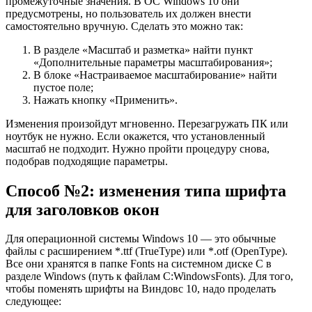
промежуточные значения. В ОС Windows 10 они
предусмотрены, но пользователь их должен внести
самостоятельно вручную. Сделать это можно так:
В разделе «Масштаб и разметка» найти пункт
«Дополнительные параметры масштабирования»;
В блоке «Настраиваемое масштабирование» найти
пустое поле;
Нажать кнопку «Применить».
Изменения произойдут мгновенно. Перезагружать ПК или
ноутбук не нужно. Если окажется, что установленный
масштаб не подходит. Нужно пройти процедуру снова,
подобрав подходящие параметры.
Способ №2: изменения типа шрифта
для заголовков окон
Для операционной системы Windows 10 — это обычные
файлы с расширением *.ttf (TrueType) или *.otf (OpenType).
Все они хранятся в папке Fonts на системном диске С в
разделе Windows (путь к файлам С:WindowsFonts). Для того,
чтобы поменять шрифты на Виндовс 10, надо проделать
следующее: