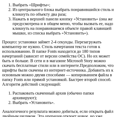
Выбрать «Шрифты»;
Из центрального блока выбрать понравившийся стиль и
кликнуть по объекту два раза;
Нажать в верхней панели кнопку «Установить» (она же
предусмотрена и в общем меню, чтобы вызвать ее, надо
кликнуть на понравившемся объекте правой клавишей
мышки, из списка выбрать «Установить»).
Процесс установки займет 2-4 секунды. Перезагружать
компьютер не нужно. Стиль начертания текста готов к
использованию. В папке Fonts находится до 180 типов
начертаний (зависит от версии семейства ОС). Но их может
быть и больше. В сети и в магазине Microsoft Story можно
скачать бесплатные стили или в интернете.Предположим, что
шрифты были скачены из интернет-источника. Добавить их к
основным можно двумя способами — копированием файла в
папку Fonts или прямой установкой. Быстрее второй способ.
Алгоритм действий следующий:
Распаковать скаченный архив (обычно папки
архивируют);
Выбрать «Установить».
Аналогичного результата можно добиться, если открыть файл
двойным щелчком. Эта операция откроет новое, но уже