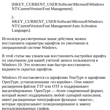
[HKEY_CURRENT_USER\Software\Microsoft\Windows
NT\CurrentVersion\Font Management].
[-
HKEY_CURRENT_USER\Software\Microsoft\Windows
NT\CurrentVersion\Font Management\Auto Activation
Languages].
Используя рассмотренные выше действия, можно
восстановить параметры шрифтов по умолчанию в
операционной системе Windows.
В этой статье мы узнаем как восстановить настройки шрифта
по умолчанию для вашей учетной записи пользователя в
Windows 10. Это позволит вам быстро восстановить
видимость скрытых шрифтов.
Windows 10 поставляется со шрифтами TrueType и шрифтами
OpenType, установленными «из коробки». Они имеют
расширения файлов TTF или OTF и поддерживают
масштабирование. OpenType — более современный формат,
который может поддерживать любой сценарий написания,
имеет расширенные типографские функции «макета»,
которые предписывают позиционирование и замену
визуализированных глифов.