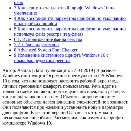
окон
3 Как вернуть стандартный шрифт Windows 10 по
умолчанию
4 Как восстановить параметры шрифтов по умолчанию
в настройках шрифта
5 Как восстановить параметры шрифтов по умолчанию
используя файл реестра (reg-файл)
6 1. Использование файла реестра
7 2. Сброс параметров
8 Advanced System Font Changer
9 Изменение системного шрифта Windows 10 с
помощью редактора реестра
Автор: Амиль | Дата публикации: 27-03-2019 | В разделе:
Windows инструкции
Огромное преимущество OS Windows
10 в том, что она позволяет настроить рабочий экран под
личные требования комфорта пользователя. Речь идет не
только о смене заставки, цвета и фона дисплея, но и размере,
типе шрифта иконок на нем. Обычно с видоизменением
основных объектов персонализации сложностей не возникает.
Они появляются при желании установить новые параметры
для шрифтов. В десятой версии ОС сделать это можно
несколькими способами. Рассмотрим, как изменить шрифт на
компьютере Windows 10.