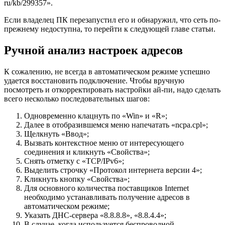
ru/kb/299357».
Если владелец ПК перезапустил его и обнаружил, что сеть по-
прежнему недоступна, то перейти к следующей главе статьи.
Ручной анализ настроек адресов
К сожалению, не всегда в автоматическом режиме успешно
удается восстановить подключение. Чтобы вручную
посмотреть и откорректировать настройки ай-пи, надо сделать
всего несколько последовательных шагов:
Одновременно клацнуть по «Win» и «R»;
Далее в отобразившемся меню напечатать «ncpa.cpl»;
Щелкнуть «Ввод»;
Вызвать контекстное меню от интересующего
соединения и кликнуть «Свойства»;
Снять отметку с «TCP/IPv6»;
Выделить строчку «Протокол интернета версии 4»;
Кликнуть кнопку «Свойства»;
Для основного количества поставщиков Internet
необходимо устанавливать получение адресов в
автоматическом режиме;
Указать ДНС-сервера «8.8.8.8», «8.8.4.4»;
В случае, когда используется беспроводной