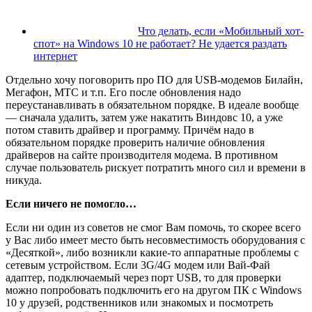
Что делать, если «Мобильный хот-
спот» на Windows 10 не работает? Не удается раздать
интернет
Отдельно хочу поговорить про ПО для USB-модемов Билайн,
Мегафон, МТС и т.п. Его после обновления надо
переустанавливать в обязательном порядке. В идеале вообще
— сначала удалить, затем уже накатить Виндовс 10, а уже
потом ставить драйвер и программу. Причём надо в
обязательном порядке проверить наличие обновления
драйверов на сайте производителя модема. В противном
случае пользователь рискует потратить много сил и времени в
никуда.
Если ничего не помогло…
Если ни один из советов не смог Вам помочь, то скорее всего
у Вас либо имеет место быть несовместимость оборудования с
«Десяткой», либо возникли какие-то аппаратные проблемы с
сетевым устройством. Если 3G/4G модем или Вай-Фай
адаптер, подключаемый через порт USB, то для проверки
можно попробовать подключить его на другом ПК c Windows
10 у друзей, родственников или знакомых и посмотреть