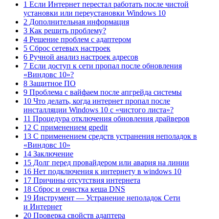
1 Если Интернет перестал работать после чистой
установки или переустановки Windows 10
2 Дополнительная информация
3 Как решить проблему?
4 Решение проблем с адаптером
5 Сброс сетевых настроек
6 Ручной анализ настроек адресов
7 Если доступ к сети пропал после обновления
«Виндовс 10»?
8 Защитное ПО
9 Проблема с вайфаем после апгрейда системы
10 Что делать, когда интернет пропал после
инсталляции Windows 10 с «чистого листа»?
11 Процедура отключения обновления драйверов
12 С применением gpedit
13 С применением средств устранения неполадок в
«Виндовс 10»
14 Заключение
15 Долг перед провайдером или авария на линии
16 Нет подключения к интернету в windows 10
17 Причины отсутствия интернета
18 Сброс и очистка кеша DNS
19 Инструмент — Устранение неполадок Сети
и Интернет
20 Проверка свойств адаптера