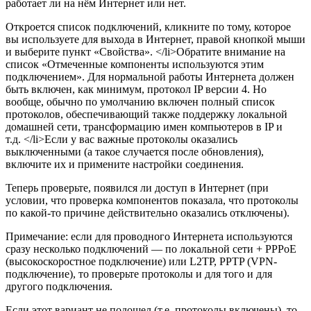
работает ли на нём Интернет или нет.
Откроется список подключений, кликните по тому, которое
вы используете для выхода в Интернет, правой кнопкой мыши
и выберите пункт «Свойства». </li>Обратите внимание на
список «Отмеченные компоненты используются этим
подключением». Для нормальной работы Интернета должен
быть включен, как минимум, протокол IP версии 4. Но
вообще, обычно по умолчанию включен полный список
протоколов, обеспечивающий также поддержку локальной
домашней сети, трансформацию имен компьютеров в IP и
т.д. </li>Если у вас важные протоколы оказались
выключенными (а такое случается после обновления),
включите их и примените настройки соединения.
Теперь проверьте, появился ли доступ в Интернет (при
условии, что проверка компонентов показала, что протоколы
по какой-то причине действительно оказались отключены).
Примечание: если для проводного Интернета используются
сразу несколько подключений — по локальной сети + PPPoE
(высокоскоростное подключение) или L2TP, PPTP (VPN-
подключение), то проверьте протоколы и для того и для
другого подключения.
Если этот вариант не подошел (т.е. протоколы включены), то