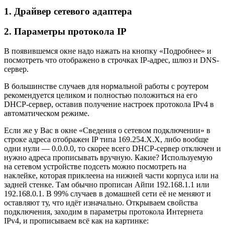
1. Драйвер сетевого адаптера
2. Параметры протокола IP
В появившемся окне надо нажать на кнопку «Подробнее» и
посмотреть что отображено в строчках IP-адрес, шлюз и DNS-
сервер.
В большинстве случаев для нормальной работы с роутером
рекомендуется целиком и полностью положиться на его
DHCP-сервер, оставив получение настроек протокола IPv4 в
автоматическом режиме.
Если же у Вас в окне «Сведения о сетевом подключении» в
строке адреса отображен IP типа
169.254.X.X
, либо вообще
одни нули —
0.0.0.0
, то скорее всего DHCP-сервер отключен и
нужно адреса прописывать вручную. Какие? Используемую
на сетевом устройстве подсеть можно посмотреть на
наклейке, которая приклеена на нижней части корпуса или на
задней стенке. Там обычно прописан Айпи 192.168.1.1 или
192.168.0.1. В 99% случаев в домашней сети её не меняют и
оставляют ту, что идёт изначально. Открываем свойства
подключения, заходим в параметры протокола Интернета
IPv4, и прописываем всё как на картинке: