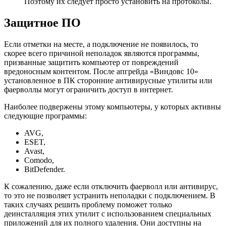
Поэтому их следует просто установить на протоколы.
Защитное ПО
Если отметки на месте, а подключение не появилось, то
скорее всего причиной неполадок являются программы,
призванные защитить компьютер от повреждений
вредоносным контентом. После апгрейда «Виндовс 10»
установленное в ПК сторонние антивирусные утилиты или
фаерволлы могут ограничить доступ в интернет.
Наиболее подвержены этому компьютеры, у которых активны
следующие программы:
AVG,
ESET,
Avast,
Comodo,
BitDefender.
К сожалению, даже если отключить фаерволл или антивирус,
то это не позволяет устранить неполадки с подключением. В
таких случаях решить проблему поможет только
деинсталляция этих утилит с использованием специальных
приложений для их полного удаления. Они доступны на