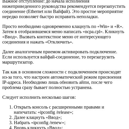
Важное отступление: до начала исполнения
нижеприведенного руководства рекомендуется перезапустить
соединение (Ethernet или Вайфай). Это простое мероприятие
нередко позволяет быстро исправить неполадки.
Просто необходимо одновременно клацнуть по «Win» и «R».
Затем в отобразившемся меню написать «ncpa.cpl». Кликнуть
«Ввод». Вызвать контекстное меню от интересующего
соединения и нажать «Отключить».
Далее аналогичным приемом активировать подключение.
Если используется вайфай-соединение, то перезагрузить
маршрутизатор.
Так как в основном сложности с подключением происходят
из-за того, что настроен автоматический режим присвоения
IP-адреса. Необходимо лишь обновить айпи, после чего
проблема сразу бывает полностью устранена.
Следует исполнить несколько шагов:
Открыть консоль с расширенными правами и
напечатать: «ipconfig /release»;
Далее клацнуть «Ввод»;
Набрать «ipconfig /renew»;
Вновь кликнуть «Ввод»;