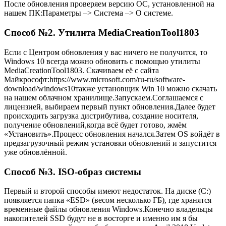
После обновления проверяем версию ОС, установленной на
нашем ПК:Параметры –> Система –> О системе.
Способ №2. Утилита MediaCreationTool1803
Если с Центром обновления у вас ничего не получится, то
Windows 10 всегда можно обновить с помощью утилиты
MediaCreationTool1803. Скачиваем её с сайта
Майкрософт:
https://www.microsoft.com/ru-ru/software-
download/windows10
также установщик Win 10 можно скачать
на нашем облачном хранилище
.
Запускаем.Соглашаемся с
лицензией, выбираем первый пункт обновления.Далее будет
происходить загрузка дистрибутива, создание носителя,
получение обновлений,когда всё будет готово, жмём
«Установить».Процесс обновления начался.Затем OS войдёт в
предзагрузочный режим установки обновлений и запустится
уже обновлённой.
Способ №3. ISO-образ системы
Первый и второй способы имеют недостаток. На диске (C:)
появляется папка «ESD» (весом несколько ГБ), где хранятся
временные файлы обновления Windows.Конечно владельцы
накопителей SSD будут не в восторге и именно им я бы