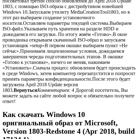
посоветовал третий способ обновления до April 2018 Update
1803, с помощью ISO-образа с дистрибутивом новейшей
Windows 10.Запускаем утилиту MediaCreationTool1803, но в
этот раз выбираем создание установочного
носителя.Оставляем параметры текущей системы.Выбираем
ISO-файл.Указываем путь хранения на разделе HDD и
дожидаемся его загрузки. По итогу жмём «Готово».В окне
проводника открываем скачанный ISO-образ и запускаем
установщик «setup»В первом окошке выбираем пункт «Не
сейчас».Принимаем лицензионные условия, дожидаемся
завершения череды подготовительных этапов. В окошке
«Готово к установке», ничего не меняя, нажимаем
«Установить».Сначала процесс обновления будет происходить
в среде Windows, затем компьютер перезапустится и попросит
принять параметры конфиденциальности.После этого будет
загружена April 2018 Update версия
1803.
Вернуться
Комментариев: 4
Дорогой посетитель, Вы
можете задать на сайте любой вопрос и обязательно получите
ответ!
Как скачать Windows 10
оригинальный образ от Microsoft,
Version 1803-Redstone 4 (Apr 2018, build