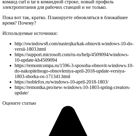
команд curl и tar в командной строке, новый профиль
электропитания для рабочих станций и не только.
Пока вот так, кратко. Планируете обновляться в ближайшее
время? Почему?
Используемые источники:
http://owindows8.com/nastrojka/kak-obnovit-windows-10-do-
versii-1803.html
https://support.microsoft.com/ru-ru/help/4509094/windows-
10-update-kb4509094
https://remontcompa.ru/1596-3-sposoba-obnovit-windows-10-
do-nakopitelnogo-obnovleniya-april-2018-update-versiya-
1803-sborka-os-171341.html
https://noblefox.ru/windows-10-april-2018-1803/
https://remontka.pro/new-windows-10-1803-spring-creators-
update/
Оцените статью