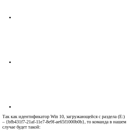
Так как идентификатор Win 10, загружающейся с раздела (E:)
–
{bfb431f7-21af-11e7-8e9f-ae65f1000b0b}, то команда в нашем
случае будет такой: