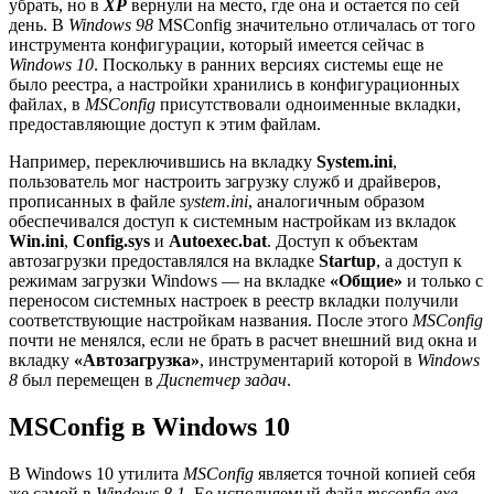
убрать, но в
XP
вернули на место, где она и остается по сей
день. В
Windows 98
MSConfig значительно отличалась от того
инструмента конфигурации, который имеется сейчас в
Windows 10
. Поскольку в ранних версиях системы еще не
было реестра, а настройки хранились в конфигурационных
файлах, в
MSConfig
присутствовали одноименные вкладки,
предоставляющие доступ к этим файлам.
Например, переключившись на вкладку
System.ini
,
пользователь мог настроить загрузку служб и драйверов,
прописанных в файле
system.ini
, аналогичным образом
обеспечивался доступ к системным настройкам из вкладок
Win.ini
,
Config.sys
и
Autoexec.bat
. Доступ к объектам
автозагрузки предоставлялся на вкладке
Startup
, а доступ к
режимам загрузки Windows — на вкладке
«Общие»
и только с
переносом системных настроек в реестр вкладки получили
соответствующие настройкам названия. После этого
MSConfig
почти не менялся, если не брать в расчет внешний вид окна и
вкладку
«Автозагрузка»
, инструментарий которой в
Windows
8
был перемещен в
Диспетчер задач
.
MSConfig в Windows 10
В Windows 10 утилита
MSConfig
является точной копией себя
же самой в
Windows 8.1
. Ее исполняемый файл
msconfig.exe