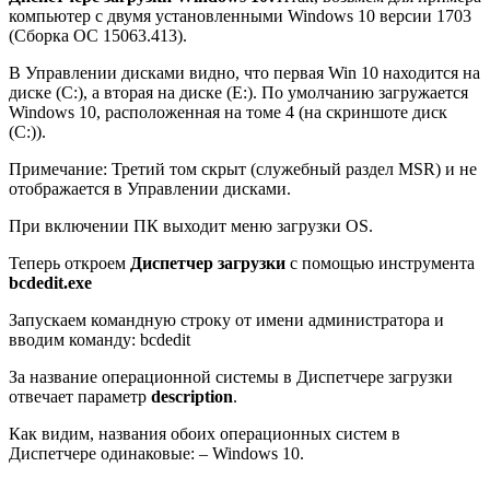
компьютер с двумя установленными Windows 10 версии 1703
(Сборка ОС 15063.413).
В Управлении дисками видно, что первая Win 10 находится на
диске (C:), а вторая на диске (E:). По умолчанию загружается
Windows 10, расположенная на томе 4 (на скриншоте диск
(C:)).
Примечание: Третий том скрыт (
служебный раздел MSR)
и не
отображается в Управлении дисками.
При включении ПК выходит меню загрузки OS.
Теперь откроем
Диспетчер загрузки
с помощью инструмента
bcdedit.exe
Запускаем командную строку от имени администратора и
вводим команду:
bcdedit
За название операционной системы в Диспетчере загрузки
отвечает параметр
description
.
Как видим, названия обоих операционных систем в
Диспетчере одинаковые: – Windows 10.