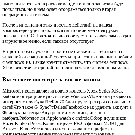
выполните только первую команду, то меню загрузки будет
появляться, но в нем будет отображаться только вторая
операционная система.
После выполнения этих простых действий на вашем
компьютере будет появляться плиточное меню загрузки
нескольких ОС. Настоятельно советуем пользователям создать
загрузочное меню, если таковое отсутствует.
В противном случае вы просто не сможете загрузиться из
запасной операционной системы при возникновении проблем
с Windows 10. Также хочется отметить, что система Windows
ХР в качестве резервной не пропишется в загрузочном меню.
Вы можете посмотреть так же записи
Microsoft представляет игровую консоль Xbox Series XКак
выбрать операционную систему WindowsМожно ли раздавать
интернет с ноутбукаFirefox 70 блокирует трекеры социальных
сетейЧто такое G-Sync?#DeleteFacebook: как удалить аккаунт в
Фейсбук навсегда?Внутренний жесткий диск: как
выбратьРаботают ли Apple watch с androidОбзор наушников
Razer Kraken Pro v2Конвертируем FB2 в формат MOBI для
Amazon KindleУстановка и использование шрифтов на
компьютереУстранение проблемы при использовании