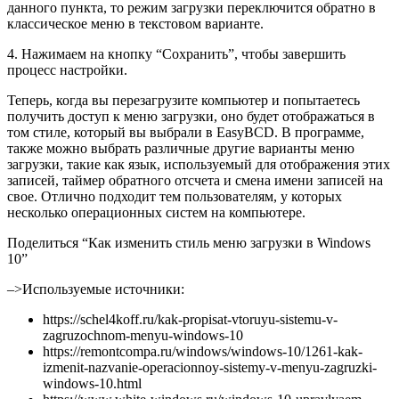
данного пункта, то режим загрузки переключится обратно в
классическое меню в текстовом варианте.
4. Нажимаем на кнопку “Сохранить”, чтобы завершить
процесс настройки.
Теперь, когда вы перезагрузите компьютер и попытаетесь
получить доступ к меню загрузки, оно будет отображаться в
том стиле, который вы выбрали в EasyBCD. В программе,
также можно выбрать различные другие варианты меню
загрузки, такие как язык, используемый для отображения этих
записей, таймер обратного отсчета и смена имени записей на
свое. Отлично подходит тем пользователям, у которых
несколько операционных систем на компьютере.
Поделиться “Как изменить стиль меню загрузки в Windows
10”
–>
Используемые источники:
https://schel4koff.ru/kak-propisat-vtoruyu-sistemu-v-
zagruzochnom-menyu-windows-10
https://remontcompa.ru/windows/windows-10/1261-kak-
izmenit-nazvanie-operacionnoy-sistemy-v-menyu-zagruzki-
windows-10.html