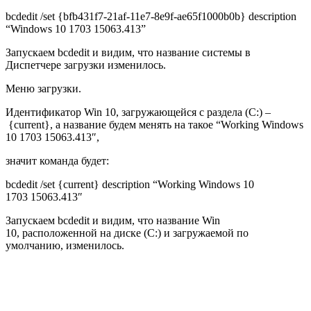
bcdedit /set {bfb431f7-21af-11e7-8e9f-ae65f1000b0b} description
“Windows 10 1703 15063.413”
Запускаем
bcdedit
и видим, что название системы в
Диспетчере загрузки изменилось.
Меню загрузки.
Идентификатор Win 10, загружающейся с раздела (C:) –
{current}, а название будем менять на такое “
Working Windows
10 1703 15063.413″
,
значит команда будет:
bcdedit /set {
current
} description “
Working
Windows 10
1703
15063.413″
Запускаем bcdedit и видим, что название Win
10,
расположенной на диске (C:)
и
загружаемой по
умолчанию, изменилось.