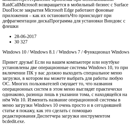
RaidCallMicrosoft возвращается в мобильный бизнес с Surface
DuoПосле закрытия Microsoft Edge работают фоновые
приложения – как их остановитьЧто происходит при
дефрагментации дискаПрограмма для установки Виндовс с
флешки
28-06-2017
30 327
Windows 10 / Windows 8.1 / Windows 7 / Функционал Windows
Привет друзья! Если на вашем компьютере или ноутбуке
установлены две операционные системы Windows 10, то при
включении ПК у вас должно выходить специальное меню
загрузки, в котором вы можете выбрать для работы любую
ОС. Многих пользователей смущает то, что названия
операционных систем в этом меню выглядят практически
одинаково, разница лишь в указании тома, с находящейся на
нём Win 10. Изменить название операционной системы в
меню загрузки Windows 10 очень просто и в сегодняшней
статье я покажу, как это сделать
с помощью
редактирования
Диспетчера загрузки инструментом
bcdedit.exe
.