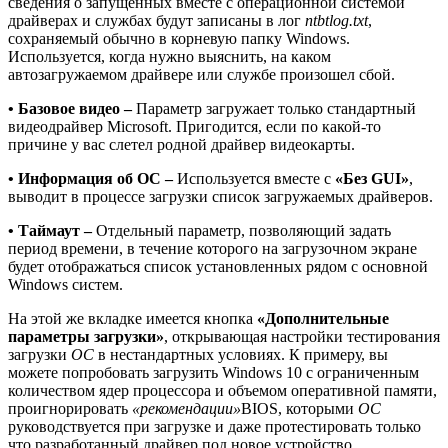
сведения о запущенных вместе с операционной системой
драйверах и службах будут записаны в лог
ntbtlog.txt
,
сохраняемый обычно в корневую папку Windows.
Используется, когда нужно выяснить, на каком
автозагружаемом драйвере или службе произошел сбой.
• Базовое видео –
Параметр загружает только стандартный
видеодрайвер Microsoft. Пригодится, если по какой-то
причине у вас слетел родной драйвер видеокарты.
• Информация об ОС –
Используется вместе с
«Без GUI»
,
выводит в процессе загрузки список загружаемых драйверов.
• Таймаут –
Отдельный параметр, позволяющий задать
период времени, в течение которого на загрузочном экране
будет отображаться список установленных рядом с основной
Windows систем.
На этой же вкладке имеется кнопка
«Дополнительные
параметры загрузки»
, открывающая настройки тестирования
загрузки
ОС
в нестандартных условиях. К примеру, вы
можете попробовать загрузить Windows 10 с ограниченным
количеством ядер процессора и объемом оперативной памяти,
проигнорировать
«рекомендации»
BIOS
, которыми
ОС
руководствуется при загрузке и даже протестировать только
что разработанный драйвер под новое устройство.