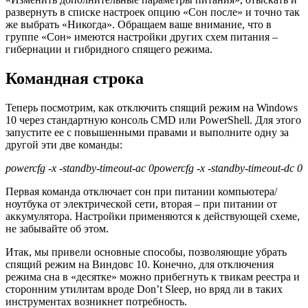
развернуть в списке настроек опцию «Сон после» и точно так
же выбрать «Никогда». Обращаем ваше внимание, что в
группе «Сон» имеются настройки других схем питания –
гибернации и гибридного спящего режима.
Командная строка
Теперь посмотрим, как отключить спящий режим на Windows
10 через стандартную консоль CMD или PowerShell. Для этого
запустите ее с повышенными правами и выполните одну за
другой эти две команды:
powercfg -x -standby-timeout-ac 0
powercfg -x -standby-timeout-dc 0
Первая команда отключает сон при питании компьютера/
ноутбука от электрической сети, вторая – при питании от
аккумулятора. Настройки применяются к действующей схеме,
не забывайте об этом.
Итак, мы привели основные способы, позволяющие убрать
спящий режим на Виндовс 10. Конечно, для отключения
режима сна в «десятке» можно прибегнуть к твикам реестра и
сторонним утилитам вроде Don’t Slееp, но вряд ли в таких
инструментах возникнет потребность.