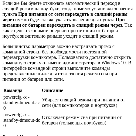
Если же Вы будете отключать автоматический переход в
спящий режим на ноутбуке, тогда помимо установки значения
пункта
При питании от сети переходить в спящий режим
через
нужно будет также указать значение для пункта
При
питании от батареи переходить в спящий режим через
. Так
как с целью экономии энергии при питании от батареи
ноутбук значительно раньше уходит в спящий режим.
Большинство параметров можно настраивать прямо с
командной строки без необходимости постоянной
перезагрузки компьютера. Пользователю достаточно открыть
командную строку от имени администратора в Windows 10. В
интерфейсе командной строки выполните команды
представленные ниже для отключения режима сна при
питании от батареи или сети.
Команда
Описание
powercfg -x -
Убирает спящий режим при питании от
standby-timeout-ac
сети (для компьютеров и ноутбуков)
0
powercfg -x -
Отключает режим сна при питании от
standby-timeout-dc
батареи (только для ноутбуков)
0