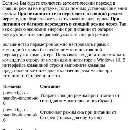
Если же Вы будете отключать автоматический переход в
спящий режим на ноутбуке, тогда помимо установки значения
пункта
При питании от сети переходить в спящий режим
через
нужно будет также указать значение для пункта
При
питании от батареи переходить в спящий режим через
. Так
как с целью экономии энергии при питании от батареи
ноутбук значительно раньше уходит в спящий режим.
Большинство параметров можно настраивать прямо с
командной строки без необходимости постоянной
перезагрузки компьютера. Пользователю достаточно открыть
командную строку от имени администратора в Windows 10. В
интерфейсе командной строки выполните команды
представленные ниже для отключения режима сна при
питании от батареи или сети.
Команда
Описание
powercfg -x -
Убирает спящий режим при питании от
standby-timeout-ac
сети (для компьютеров и ноутбуков)
0
powercfg -x -
Отключает режим сна при питании от
standby-timeout-dc
батареи (только для ноутбуков)
0