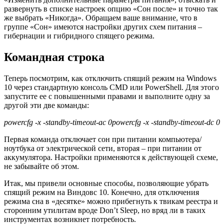
развернуть в списке настроек опцию «Сон после» и точно так
же выбрать «Никогда». Обращаем ваше внимание, что в
группе «Сон» имеются настройки других схем питания –
гибернации и гибридного спящего режима.
Командная строка
Теперь посмотрим, как отключить спящий режим на Windows
10 через стандартную консоль CMD или PowerShell. Для этого
запустите ее с повышенными правами и выполните одну за
другой эти две команды:
powercfg -x -standby-timeout-ac 0
powercfg -x -standby-timeout-dc 0
Первая команда отключает сон при питании компьютера/
ноутбука от электрической сети, вторая – при питании от
аккумулятора. Настройки применяются к действующей схеме,
не забывайте об этом.
Итак, мы привели основные способы, позволяющие убрать
спящий режим на Виндовс 10. Конечно, для отключения
режима сна в «десятке» можно прибегнуть к твикам реестра и
сторонним утилитам вроде Don’t Slееp, но вряд ли в таких
инструментах возникнет потребность.