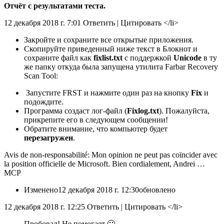
Отчёт с результатами теста.
12 декабря 2018 г. 7:01 Ответить
|
Цитировать </li>
Закройте и сохраните все открытые приложения.
Скопируйте приведенный ниже текст в Блокнот и
сохраните файл как
fixlist.txt
с поддержкой
Unicode
в ту
же папку откуда была запущена утилита Farbar Recovery
Scan Tool:
Запустите FRST и нажмите один раз на кнопку
Fix
и
подождите.
Программа создаст лог-файл (
Fixlog.txt
). Пожалуйста,
прикрепите его в следующем сообщении!
Обратите внимание, что компьютер будет
перезагружен
.
Avis de non-responsabilité: Mon opinion ne peut pas coïncider avec
la position officielle de Microsoft. Bien cordialement, Andrei …
MCP
Изменено
12 декабря 2018 г. 12:30
обновлено
12 декабря 2018 г. 12:25 Ответить
|
Цитировать </li>
Пробовал! Не помогает 🙁