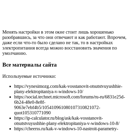
Менять настройки в этом окне стоит лишь хорошенько
разобравшись, за что они отвечают и как работают. Впрочем,
даже если что-то было сделано не так, то в настройках
электропитания всегда можно восстановить значения по
умолчанию.
Все материалы сайта
Используемые источники:
https://vynesimozg.com/kak-vosstanovit-otsutstvuyushhie-
plany-elektropitaniya-v-windows-10/
https://social.technet.microsoft.com/forums/ru-ru/6831e25d-
6b24-48e0-8e8f-
9063e7ebf4b5/105410961080107310821072-
quot105310771090
https://ip-calculator.ru/blog/ask/kak-vosstanovit-
otsutstvuyushhie-plany-elektropitaniya-v-windows-10-8/
https://cheerss.ru/kak-v-windows-10-nastroit-parametry-