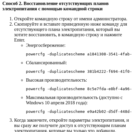
Способ 2. Восстановление отсутствующих планов
электропитания с помощью командной строки
Откройте командную строку от имени администратора.
Скопируйте и вставьте приведенную ниже команду для
отсутствующего плана электропитания, который вы
хотите восстановить, в командную строку и нажмите
Enter.
Энергосбережение:
powercfg -duplicatescheme a1841308-3541-4fab-
Сбалансированный:
powercfg -duplicatescheme 381b4222-f694-41f0-
Высокая производительность:
powercfg -duplicatescheme 8c5e7fda-e8bf-4a96-
Максимальная производительность (доступно с
Windows 10 апреля 2018 года):
powercfg -duplicatescheme e9a42b02-d5df-448d-
Когда закончите, откройте параметры электропитания, и
вы сразу же получите доступ к отсутствующим планам
электропитания, которые вы только что добавили.