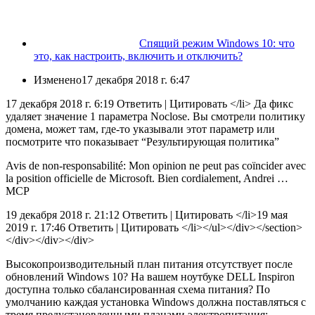
Спящий режим Windows 10: что
это, как настроить, включить и отключить?
Изменено
17 декабря 2018 г. 6:47
17 декабря 2018 г. 6:19 Ответить
|
Цитировать </li> Да фикс
удаляет значение 1 параметра Noclose. Вы смотрели политику
домена, может там, где-то указывали этот параметр или
посмотрите что показывает “Результирующая политика”
Avis de non-responsabilité: Mon opinion ne peut pas coïncider avec
la position officielle de Microsoft. Bien cordialement, Andrei …
MCP
19 декабря 2018 г. 21:12 Ответить
|
Цитировать </li>19 мая
2019 г. 17:46 Ответить
|
Цитировать </li></ul></div></section>
</div></div></div>
Высокопроизводительный план питания отсутствует после
обновлений Windows 10? На вашем ноутбуке DELL Inspiron
доступна только сбалансированная схема питания? По
умолчанию каждая установка Windows должна поставляться с
тремя предустановленными планами электропитания: