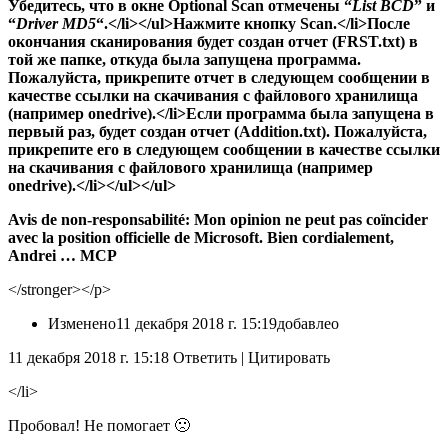
Убедитесь, что в окне
Optional Scan
отмечены “
List BCD
” и
“
Driver MD5
“.</li></ul>
Нажмите кнопку
Scan
.</li>После
окончания сканирования будет создан отчет (
FRST.txt
) в
той же папке, откуда была запущена программа.
Пожалуйста, прикрепите отчет в следующем сообщении в
качестве ссылки на скачивания с файлового хранилища
(например onedrive).</li>Если программа была запущена в
первый раз, будет создан отчет (
Addition.txt
). Пожалуйста,
прикрепите его в следующем сообщении в качестве ссылки
на скачивания с файлового хранилища (например
onedrive).</li></ul></ul>
Avis de non-responsabilité: Mon opinion ne peut pas coïncider
avec la position officielle de Microsoft. Bien cordialement,
Andrei … MCP
</stronger></p>
Изменено
11 декабря 2018 г. 15:19
добавлео
11 декабря 2018 г. 15:18 Ответить
|
Цитировать
</li>
Пробовал! Не помогает 🙁