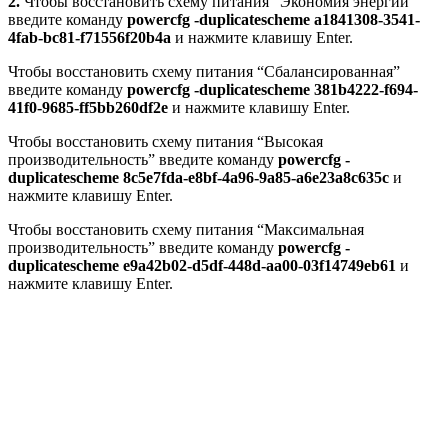
2.
Чтобы восстановить схему питания “Экономия энергии”
введите команду
powercfg -duplicatescheme a1841308-3541-
4fab-bc81-f71556f20b4a
и нажмите клавишу Enter.
Чтобы восстановить схему питания “Сбалансированная”
введите команду
powercfg -duplicatescheme 381b4222-f694-
41f0-9685-ff5bb260df2e
и нажмите клавишу Enter.
Чтобы восстановить схему питания “Высокая
производительность” введите команду
powercfg -
duplicatescheme 8c5e7fda-e8bf-4a96-9a85-a6e23a8c635c
и
нажмите клавишу Enter.
Чтобы восстановить схему питания “Максимальная
производительность” введите команду
powercfg -
duplicatescheme e9a42b02-d5df-448d-aa00-03f14749eb61
и
нажмите клавишу Enter.