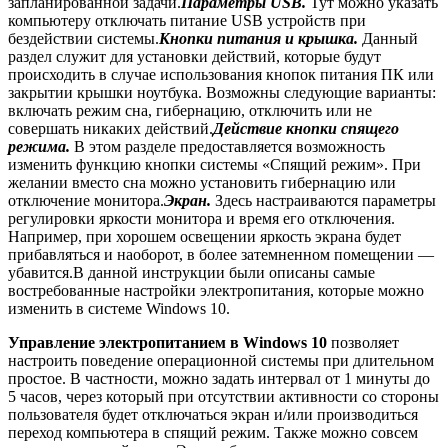
запланированной задачи.
Параметры
USB
.
Тут можно указать
компьютеру отключать питание USB устройств при
бездействии системы.
Кнопки питания и крышка.
Данный
раздел служит для установки действий, которые будут
происходить в случае использования кнопок питания ПК или
закрытии крышки ноутбука. Возможны следующие варианты:
включать режим сна, гибернацию, отключить или не
совершать никаких действий.
Действие кнопки спящего
режима.
В этом разделе предоставляется возможность
изменить функцию кнопки системы «Спящий режим». При
желании вместо сна можно установить гибернацию или
отключение монитора.
Экран.
Здесь настраиваются параметры
регулировки яркости монитора и время его отключения.
Например, при хорошем освещении яркость экрана будет
прибавляться и наоборот, в более затемненном помещении —
убавится.В данной инструкции были описаны самые
востребованные настройки электропитания, которые можно
изменить в системе Windows 10.
Управление электропитанием в Windows 10
позволяет
настроить поведение операционной системы при длительном
простое. В частности, можно задать интервал от 1 минуты до
5 часов, через который при отсутствии активности со стороны
пользователя будет отключаться экран и/или производиться
переход компьютера в спящий режим. Также можно совсем