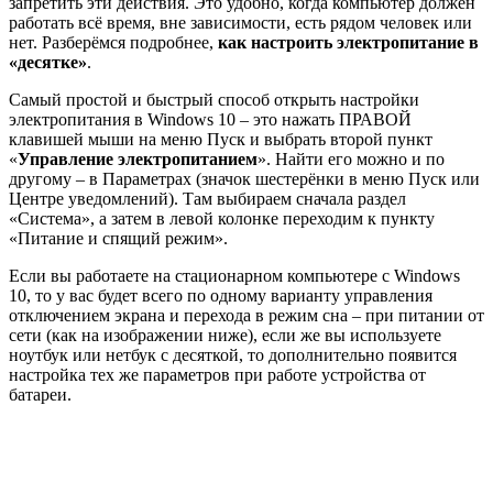
запретить эти действия. Это удобно, когда компьютер должен
работать всё время, вне зависимости, есть рядом человек или
нет. Разберёмся подробнее,
как настроить электропитание в
«десятке»
.
Самый простой и быстрый способ открыть настройки
электропитания в Windows 10 – это нажать ПРАВОЙ
клавишей мыши на меню Пуск и выбрать второй пункт
«
Управление электропитанием
». Найти его можно и по
другому – в Параметрах (значок шестерёнки в меню Пуск или
Центре уведомлений). Там выбираем сначала раздел
«Система», а затем в левой колонке переходим к пункту
«Питание и спящий режим».
Если вы работаете на стационарном компьютере с Windows
10, то у вас будет всего по одному варианту управления
отключением экрана и перехода в режим сна – при питании от
сети (как на изображении ниже), если же вы используете
ноутбук или нетбук с десяткой, то дополнительно появится
настройка тех же параметров при работе устройства от
батареи.