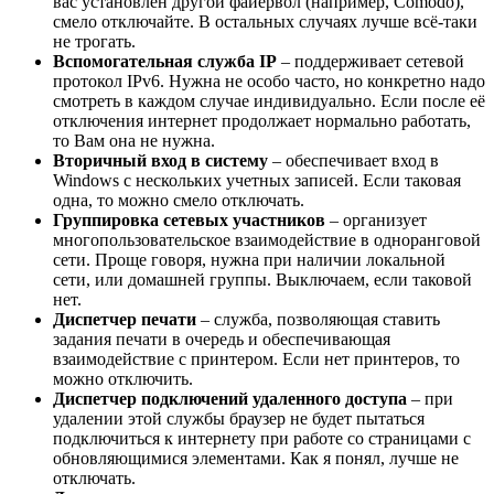
вас установлен другой файервол (например, Comodo),
смело отключайте. В остальных случаях лучше всё-таки
не трогать.
Вспомогательная служба IP
– поддерживает сетевой
протокол IPv6. Нужна не особо часто, но конкретно надо
смотреть в каждом случае индивидуально. Если после её
отключения интернет продолжает нормально работать,
то Вам она не нужна.
Вторичный вход в систему
– обеспечивает вход в
Windows с нескольких учетных записей. Если таковая
одна, то можно смело отключать.
Группировка сетевых участников
– организует
многопользовательское взаимодействие в одноранговой
сети. Проще говоря, нужна при наличии локальной
сети, или домашней группы. Выключаем, если таковой
нет.
Диспетчер печати
– служба, позволяющая ставить
задания печати в очередь и обеспечивающая
взаимодействие с принтером. Если нет принтеров, то
можно отключить.
Диспетчер подключений удаленного доступа
– при
удалении этой службы браузер не будет пытаться
подключиться к интернету при работе со страницами с
обновляющимися элементами. Как я понял, лучше
не
отключать
.