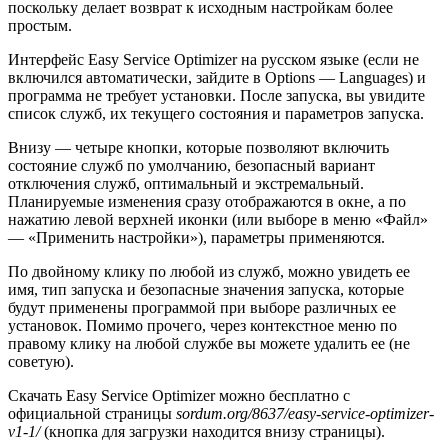
поскольку делает возврат к исходным настройкам более
простым.
Интерфейс Easy Service Optimizer на русском языке (если не
включился автоматически, зайдите в Options — Languages) и
программа не требует установки. После запуска, вы увидите
список служб, их текущего состояния и параметров запуска.
Внизу — четыре кнопки, которые позволяют включить
состояние служб по умолчанию, безопасный вариант
отключения служб, оптимальный и экстремальный.
Планируемые изменения сразу отображаются в окне, а по
нажатию левой верхней иконки (или выборе в меню «Файл»
— «Применить настройки»), параметры применяются.
По двойному клику по любой из служб, можно увидеть ее
имя, тип запуска и безопасные значения запуска, которые
будут применены программой при выборе различных ее
установок. Помимо прочего, через контекстное меню по
правому клику на любой службе вы можете удалить ее (не
советую).
Скачать Easy Service Optimizer можно бесплатно с
официальной страницы
sordum.org/8637/easy-service-optimizer-
v1-1/
(кнопка для загрузки находится внизу страницы).