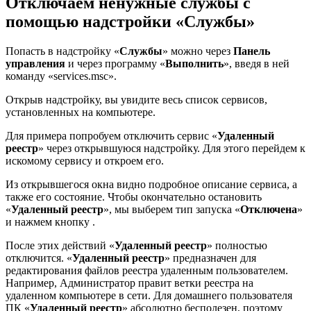
Отключаем ненужные службы с
помощью надстройки «Службы»
Попасть в надстройку «
Службы
» можно через
Панель
управления
и через программу «
Выполнить
», введя в ней
команду «services.msc».
Открыв надстройку, вы увидите весь список сервисов,
установленных на компьютере.
Для примера попробуем отключить сервис «
Удаленный
реестр
» через открывшуюся надстройку. Для этого перейдем к
искомому сервису и откроем его.
Из открывшегося окна видно подробное описание сервиса, а
также его состояние. Чтобы окончательно остановить
«
Удаленный реестр
», мы выберем тип запуска «
Отключена
»
и нажмем кнопку .
После этих действий «
Удаленный реестр
» полностью
отключится. «
Удаленный реестр
» предназначен для
редактирования файлов реестра удаленным пользователем.
Например, Администратор правит ветки реестра на
удаленном компьютере в сети. Для домашнего пользователя
ПК «
Удаленный реестр
» абсолютно бесполезен, поэтому