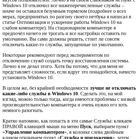
Windows 10 отключил все нижеперечисленные службы –
иначе он оставался безумным тормозом (подробнее о всех
мерах, предпринятых по разгону своего нетбука я написал в
статье
Оптимизация и ускорение работы Windows 10 на
слабом компьютере
). На стационарном компьютере я
предпочёл ничего не трогать и все настройки оставить по
умолчанию. Вы сами должны решить, стоит ли совсем
отключать какие-то службы, запущенные по умолчанию.
Некоторые рекомендуют перед экспериментом по
отключению служб создать точку восстановления системы.
Лично я не делал этого. Хотя бы потому, что для меня не
представляет сложности, если вдруг это понадобится,
начисто
установить Windows 10
.
В целом же, без крайней необходимости
лучше не отключать
какие-либо службы в Windows 10
. Сделать это, на мой
взгляд, можно только тогда, когда имеются проблемы с низкой
производительностью компьютера и очень нужно его хоть
немного разогнать.
Кратко напомню, как попасть в эти самые Службы: кликаем
ПРАВОЙ клавишей мыши на меню
Пуск
, выбираем пункт
«
Управление компьютером
», в колонке слева двойным
кликом открываем пункт «
Службы и приложения
», затем