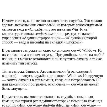
Начнем с того, как именно отключаются службы. Это можно
сделать несколькими способами, из которых рекомендуемым
является вход в «Службы» путем нажатия Win+R на
клавиатуре и ввода
services.msc
или через пункт панели
управления «Администрирование» — «Службы» (второй
способ — вход в msconfig на вкладку «Службы»).
В результате запускается окно со списком служб Windows 10,
их состоянием и типом запуска. При двойном клике на любой
из них, вы можете остановить или запустить службу, а также
изменить тип запуска.
Типы запуска бывают: Автоматически (и отложенный
вариант) — запуск службы при входе в Windows 10, вручную
— запуск службы в тот момент, когда она потребовалась ОС
или какой-либо программе, отключена — служба не может
быть запущена.
Кроме этого, вы можете отключить службы с помощью
командной строки (от Администратора) с помощью команды
sc config «Имя_службы» start=disabled где «Имя_службы» —