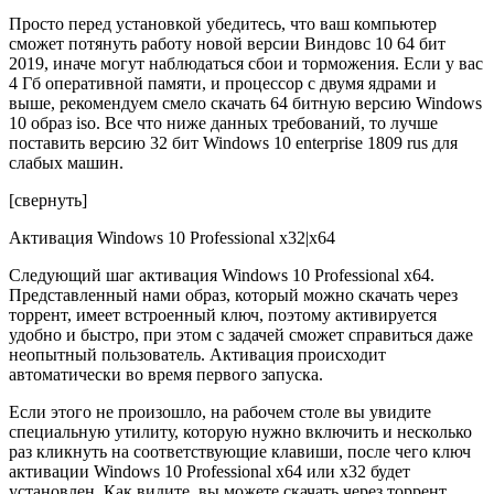
Просто перед установкой убедитесь, что ваш компьютер
сможет потянуть работу новой версии Виндовс 10 64 бит
2019, иначе могут наблюдаться сбои и торможения. Если у вас
4 Гб оперативной памяти, и процессор с двумя ядрами и
выше, рекомендуем смело скачать 64 битную версию Windows
10 образ iso. Все что ниже данных требований, то лучше
поставить версию 32 бит Windows 10 enterprise 1809 rus для
слабых машин.
[свернуть]
Активация Windows 10 Professional x32|x64
Следующий шаг активация Windows 10 Professional x64.
Представленный нами образ, который можно скачать через
торрент, имеет встроенный ключ, поэтому активируется
удобно и быстро, при этом с задачей сможет справиться даже
неопытный пользователь. Активация происходит
автоматически во время первого запуска.
Если этого не произошло, на рабочем столе вы увидите
специальную утилиту, которую нужно включить и несколько
раз кликнуть на соответствующие клавиши, после чего ключ
активации Windows 10 Professional x64 или x32 будет
установлен. Как видите, вы можете скачать через торрент