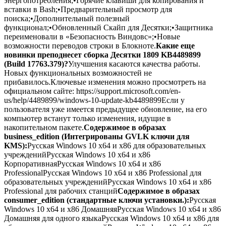
энергопотребления;•Горячие клавиши для копирования и
вставки в Bash;•Предварительный просмотр для
поиска;•Дополнительный полезный
функционал;•Обновленный Скайп для Десятки;•Защитника
переименовали в «Безопасность Виндовс»;•Новые
возможности переводов строки в Блокноте.
Какие еще
новинки преподнесет сборка Десятки 1809 KB4489899
(Build 17763.379)?
Улучшения касаются качества работы.
Новых функциональных возможностей не
прибавилось.Ключевые изменения можно просмотреть на
официальном сайте: https://support.microsoft.com/en-
us/help/4489899/windows-10-update-kb4489899Если у
пользователя уже имеется предыдущее обновление, на его
компьютер встанут только изменения, идущие в
накопительном пакете.
Содержимое в образах
business_edition (Интегрированы GVLK ключи для
KMS):
Русская Windows 10 x64 и x86 для образовательных
учрежденийРусская Windows 10 x64 и x86
КорпоративнаяРусская Windows 10 x64 и x86
ProfessionalРусская Windows 10 x64 и x86 Professional для
образовательных учрежденийРусская Windows 10 x64 и x86
Professional для рабочих станций
Содержимое в образах
consumer_edition (стандартные ключи установки.):
Русская
Windows 10 x64 и x86 ДомашняяРусская Windows 10 x64 и x86
Домашняя для одного языкаРусская Windows 10 x64 и x86 для