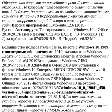
Официальная лицензия на последние версии Десятки стоит
около 300
$
. Не каждому пользователю по силам потянуть
такой бюджет, да и нет смысла выкладывать лишние деньги,
если есть Windows 10 Корпоративная с ключом активации
скачать торрент которой быстро и легко через наш
сайт.
Версия программы:
KMS-auto1.2.6 (2015)
Русская
Активирует:
Тестировалось на – Windows 10 и Office
2010/2017
Размер файла:
6.52 Мб EXE В | В РусскаяВ | В
Дата публикации: 07/03/2019 В |В Подробнее6.52 Мб
Большинство пользователей сайта, вместе с
Windows 10 1909
с последними обновлениями 2019
скачивают и:
Windows
Десять 64bit LTSC без шпионских модулей
Игровая Windows 7
Professional x64 2019
Все редакции Windows 7 ISO
2019
Windows 10 32bit/64bit и Офис 2019 для установки с
флешки
Windows 10 Enterprise MSDN LTSC 2019
Windows 10
Professional 32bit 64bit Elgujakviso Edition
UpdatePack7 с
обновлениями для Windows 7 SP1
Официальная Windows 7
Ultimate х64 2019
Чистая сборка Windows 10 на русском
С
обновлениями от 02/04/2019 13:57
windows-10_0_19041_450-
version-2004-updated-aug-2020-originalnye-obrazy-ot-
microsoft-msdn-ru.torrent
[21,81 Kb]
Для тех кто желает
скачать Windows 10 последняя версия 2019 на русском
торрент бесплатно с активатором, жмите на ссылку torrent.
Это оригиналы windows 10 MSDN x64bit и 32bit с