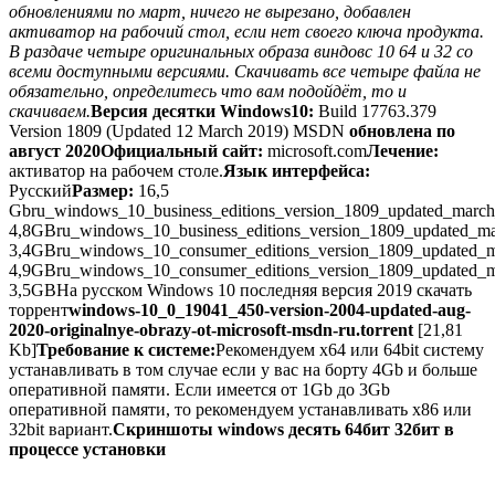
обновлениями по март, ничего не вырезано, добавлен
активатор на рабочий стол, если нет своего ключа продукта.
В раздаче четыре оригинальных образа виндовс 10 64 и 32 со
всеми доступными версиями. Скачивать все четыре файла не
обязательно, определитесь что вам подойдёт, то и
скачиваем.
Версия десятки Windows10:
Build 17763.379
Version 1809 (Updated 12 March 2019) MSDN
обновлена по
август 2020
Официальный сайт:
microsoft.com
Лечение:
активатор на рабочем столе.
Язык интерфейса:
Русский
Размер:
16,5
Gbru_windows_10_business_editions_version_1809_updated_marc
4,8GBru_windows_10_business_editions_version_1809_updated_m
3,4GBru_windows_10_consumer_editions_version_1809_updated_
4,9GBru_windows_10_consumer_editions_version_1809_updated_
3,5GB
На русском Windows 10 последняя версия 2019 скачать
торрент
windows-10_0_19041_450-version-2004-updated-aug-
2020-originalnye-obrazy-ot-microsoft-msdn-ru.torrent
[21,81
Kb]
Требование к системе:
Рекомендуем x64 или 64bit систему
устанавливать в том случае если у вас на борту 4Gb и больше
оперативной памяти. Если имеется от 1Gb до 3Gb
оперативной памяти, то рекомендуем устанавливать x86 или
32bit вариант.
Скриншоты windows десять 64бит 32бит в
процессе установки