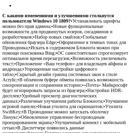
С какими изменениями и улучшениями столкнутся
пользователи Windows 10 1809?
•Устанавливать шрифты
можно без прав админа;•Новые функциональные
возможности для продвинутых юзеров, сисадминов и
разработчиков;•Набор новых смайлов;•Глобальные
обновления браузера Edge;•Оформление в темных тонах для
Проводника;•Искать в содержимом Блокнота можно при
помощи поисковика Bing;•ОС самостоятельно спрогнозирует
оптимальное время перезагрузок;•Возможность увеличивать
текст;•Приложение «Ваш телефон» для владельцев айфона и
андроида;•Упрощенные настройки цифрового
табло;•Скрытый дизайн границ системных окон в стиле
Acrylic;•В облачном буфере обмена появилась возможность
синхронизации и сохранения истории;•«Почта» Майкрософт
будет игнорировать запросы из браузера;•Настройки HDR-
дисплея;•Удобный просмотр диагностических
данных;•Различные улучшения работы Блокнота;•Улучшение
игровой панели;•Новая утилита для скриншотов;•Утилита
SwiftKey;•В Проводнике можно запускать оболочку
Линукс;•Обновленное управление беспроводным
проецированием экрана;•Улучшенный коннект с мобильной
сетью;•В Диспетчере появились данные