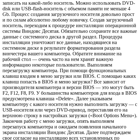
записать на какой-либо носитель. Можно использовать DVD-
disk или USB-flash-носитель с объемом памяти не меньше 4
Gb. Процесс создания загрузочного носителя довольно прост
и по силам абсолютно любому новичку. Создав загрузочный
носитель, переходим к процедуре инсталляции операционной
системы Виндовс Десятая. Обязательно сохраните все важные
данные с системного диска в другой раздел. Процедура
инсталляции уничтожит все данные, находящиеся на
системном диске в результате форматирования раздела
винчестера вашего компьютера. Обратите внимание на
рабочий стол — очень часто на нем хранят важную
информацию некоторые пользователи. Выполняем
перезагрузку компьютера. При помощи функциональных
клавиш входим в меню загрузки или BIOS. С помощью каких
клавиш попасть в BIOS и меню загрузки? Все зависит от
производителя компьютера и версии BIOS — это могут быть
F2, F12, F8, F9. У большинства компьютеров для входа в BIOS
предусмотрена клавиша «Delete». Далее указываем
компьютеру с какого носителя нужно выполнить загрузку — с
USB-носителя или через DVD-привод, переставляя его на
верхнюю строку в настройках загрузки («Boot Options Menu»).
Закончив работу с меню загрузки, опять выполняем
перезапуск компьютера и ожидаем появления начального
экрана инсталляции Виндовс Десятая. Далее подтверждаем
свое согласие на инсталляцию всех установленных по