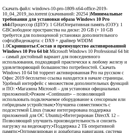
Скачать файл: windows-10-pro-1809-x64-office-2019-
10_04_2019_iso.torrent (скачиваний: 20254 )
Минимальные
требования для установки образа Windows 10 Pro
x64:
Процессор (ЦПУ): 1 GHzОперативная память (ОЗУ): 1
GBСвободное пространства на диске: 20 GB (+ 10 GB
требуется для полноценной установки дополнительного
софта)Видеокарта: с DX9 + драйвер WDDM
1.0
Скриншоты:
Состав и преимущество активированной
Windows 10 Pro 64 bit
Microsoft Windows 10 Professional 64 bit
– самый достойный вариант для повседневного
использования, подходящий практически к любому железу и
удовлетворяющий большинство потребностей. Скачать
Windows 10 64 bit торрент активированная Pro на русском с
Офис 2019 бесплатно ссылка находится в начале страницы.
Удобный интерфейс с множеством дополнительных функций
и ПО: •Магазина Microsoft – для установки официальных
приложений;•Режим «Continuum» – позволяющий
использовать подключаемое оборудование к сенсорным или
гибридным устройствам;•Улучшена совместимость с
подсистемой Linux (также интегрирована поддержка
приложений для ОС Ubuntu);•Интегрирован DirectX 12 –
Позволяющий улучшить производительность и снизить
нагрузку на видеокарту;•Поддержка 2 ТБ оперативной
памяти;•Оптимизирован и доработана навигация, система