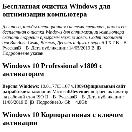
Бесплатная очистка Windows для
оптимизации компьютера
Для того, чтобы операционная система «летала», поможет
бесплатная очистка
Windows
для оптимизации компьютера
скачать торрент программ можно здесь. Софт подойдет
для Виндовс Семь, Восемь, Десять и других версий.
TXT В | В
РусскаяВ | В Дата публикации: 14/05/2019 В |В
Подробнеене указан
Windows 10 Professional v1809 с
активатором
Версия Windows:
10.0.17763.107 v.1809
Официальный сайт
разработчик:
компания Microsoft
Лечение:
встроен активатор
на рабочий стол ISO В | В РусскаяВ | В Дата публикации:
11/06/2019 В |В Подробнее3,4Gb + 4,8Gb
Windows 10 Корпоративная с ключом
активации