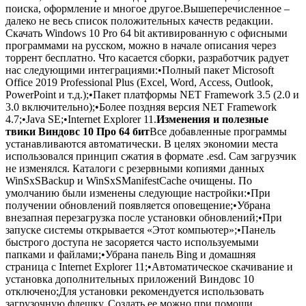
поиска, оформление и многое другое.Вышеперечисленное –
далеко не весь список положительных качеств редакции.
Скачать Windows 10 Pro 64 bit активированную с офисными
программами на русском, можно в начале описания через
торрент бесплатно. Что касается сборки, разработчик радует
нас следующими интеграциями:•Полный пакет Microsoft
Office 2019 Professional Plus (Excel, Word, Access, Outlook,
PowerPoint и т.д.);•Пакет платформы NET Framework 3.5 (2.0 и
3.0 включительно);•Более поздняя версия NET Framework
4.7;•Java SE;•Internet Explorer 11.
Изменения и полезные
твики Виндовс 10 Про 64 бит
Все добавленные программы
устанавливаются автоматически. В целях экономии места
использовался принцип сжатия в формате .esd. Сам загрузчик
не изменялся. Каталоги с резервными копиями данных
WinSxSBackup и WinSxSManifestCache очищены. По
умолчанию были изменены следующие настройки:•При
получении обновлений появляется оповещение;•Убрана
внезапная перезагрузка после установки обновлений;•При
запуске системы открывается «Этот компьютер»;•Панель
быстрого доступа не засоряется часто используемыми
папками и файлами;•Убрана панель Bing и домашняя
страница с Internet Explorer 11;•Автоматическое скачивание и
установка дополнительных приложений Виндовс 10
отключено;Для установки рекомендуется использовать
загрузочную флешку. Создать ее можно при помощи