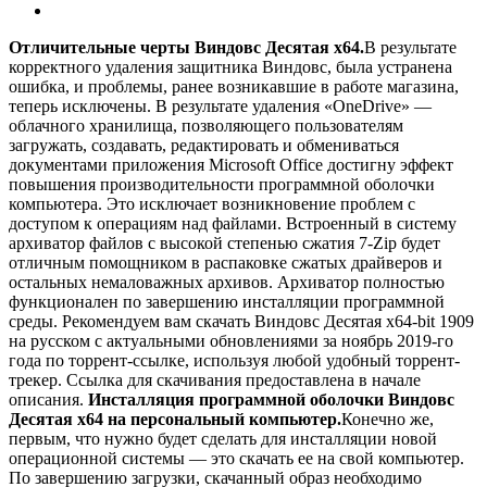
Отличительные черты Виндовс Десятая х64.
В результате
корректного удаления защитника Виндовс, была устранена
ошибка, и проблемы, ранее возникавшие в работе магазина,
теперь исключены. В результате удаления «OneDrive» —
облачного хранилища, позволяющего пользователям
загружать, создавать, редактировать и обмениваться
документами приложения Microsoft Office достигну эффект
повышения производительности программной оболочки
компьютера. Это исключает возникновение проблем с
доступом к операциям над файлами. Встроенный в систему
архиватор файлов с высокой степенью сжатия 7-Zip будет
отличным помощником в распаковке сжатых драйверов и
остальных немаловажных архивов. Архиватор полностью
функционален по завершению инсталляции программной
среды. Рекомендуем вам скачать Виндовс Десятая х64-bit 1909
на русском с актуальными обновлениями за ноябрь 2019-го
года по торрент-ссылке, используя любой удобный торрент-
трекер. Ссылка для скачивания предоставлена в начале
описания.
Инсталляция программной оболочки Виндовс
Десятая x64 на персональный компьютер.
Конечно же,
первым, что нужно будет сделать для инсталляции новой
операционной системы — это скачать ее на свой компьютер.
По завершению загрузки, скачанный образ необходимо