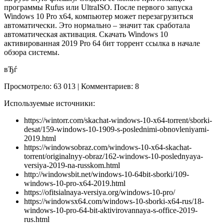
программы Rufus или UltraISO. После первого запуска
Windows 10 Pro x64, компьютер может перезагрузиться
автоматически. Это нормально – значит так сработала
автоматическая активация. Скачать Windows 10
активированная 2019 Pro 64 бит торрент ссылка в начале
обзора системы.
вЂѓ
Просмотрело: 63 013 | Комментариев: 8
Используемые источники:
https://wintorr.com/skachat-windows-10-x64-torrent/sborki-
desat/159-windows-10-1909-s-poslednimi-obnovleniyami-
2019.html
https://windowsobraz.com/windows-10-x64-skachat-
torrent/originalnyy-obraz/162-windows-10-poslednyaya-
versiya-2019-na-russkom.html
http://windowsbit.net/windows-10-64bit-sborki/109-
windows-10-pro-x64-2019.html
https://ofitsialnaya-versiya.org/windows-10-pro/
https://windowsx64.com/windows-10-sborki-x64-rus/18-
windows-10-pro-64-bit-aktivirovannaya-s-office-2019-
rus.html