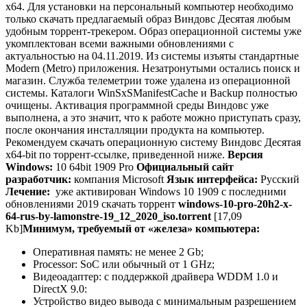
х64. Для установки на персональный компьютер необходимо
только скачать предлагаемый образ Виндовс Десятая любым
удобным торрент-трекером. Образ операционной системы уже
укомплектован всеми важными обновлениями с
актуальностью на 04.11.2019. Из системы изъяты стандартные
Modern (Metro) приложения. Незатронутыми остались поиск и
магазин. Служба телеметрии тоже удалена из операционной
системы. Каталоги WinSxSManifestCache и Backup полностью
очищены. Активация программной среды Виндовс уже
выполнена, а это значит, что к работе можно приступать сразу,
после окончания инсталляции продукта на компьютер.
Рекомендуем скачать операционную систему Виндовс Десятая
х64-bit по торрент-ссылке, приведенной ниже.
Версия
Windows:
10 64bit 1909 Pro
Официальный сайт
разработчик:
компания Microsoft
Язык интерфейса:
Русский
Лечение:
уже активирован Windows 10 1909 с последними
обновлениями 2019 скачать торрент
windows-10-pro-20h2-x-
64-rus-by-lamonstre-19_12_2020_iso.torrent
[17,09
Kb]
Минимум, требуемый от «железа» компьютера:
Оперативная память: не менее 2 Gb;
Processor: SoC или обычный от 1 GHz;
Видеоадаптер: с поддержкой драйвера WDDM 1.0 и
DirectX 9.0:
Устройство видео вывода с минимальным разрешением