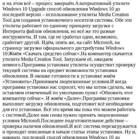
и на этом всё – процесс завершён.Альтернативный утилите
Windows 10 Upgrade способ обновления Windows 10 до
последней версии – использование утилиты Media Creation
Tool для создания установочного носителя системы. Обе эти
утилиты работают по единому принципу загрузки с
Интернета файлов обновления, но всё же это разные
инструменты. И там, где не сработал один, возможно,
сработает другой. Идём, опять же, на сайт Microsoft, на
страницу загрузки официального дистрибутива Windows
10
:Жмём «Скачать средство сейчас».На компьютер скачается
утилита Media Creation Tool. Запускаем её, ожидаем
немного.Программа установки утилиты осуществит проверку
текущей системы на предмет возможности установки
обновления. В окошке готовности к установке жмём
«Установить».Принимаем лицензионные условия.И когда
программа установки нас спросит, что мы хотим сделать, мы
оставляем отмеченный по умолчанию пункт «Обновить этот
компьютер сейчас». И жмём «Далее».Программа установки
выполнит загрузку обновления, подготовит всё необходимое
для его установки. Всё это время мы пока что можем работать
с системой.Далее нам снова нужно принять лицензионные
условия Microsoft.Последнее подготовительное действие –
проверка наличия обновлений.И всё: система перезагружается
и проходит описанные в начале статьи этапы установки. Ну и,
наконец, последний способ обновления Windows 10 до