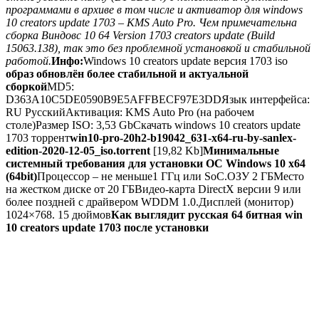
программами в архиве в том числе и активатор для windows
10 creators update 1703 – KMS Auto Pro. Чем примечательна
сборка Виндовс 10 64 Version 1703 creators update (Build
15063.138), так это без проблемной установкой и стабильной
работой.
Инфо:
Windows 10 creators update версия 1703 iso
образ обновлён более стабильной и актуальной
сборкой
MD5:
D363A10C5DE0590B9E5AFFBECF97E3DDЯзык интерфейса:
RU РусскийАктивация: KMS Auto Pro (на рабочем
столе)Размер ISO: 3,53 Gb
Cкачать windows 10 creators update
1703 торрент
win10-pro-20h2-b19042_631-x64-ru-by-sanlex-
edition-2020-12-05_iso.torrent
[19,82 Kb]
Минимальные
системный требования для установки ОС Windows 10 x64
(64bit)
Процессор – не меньше1 ГГц или SoC.ОЗУ 2 ГБМесто
на жестком диске от 20 ГБВидео-карта DirectX версии 9 или
более поздней с драйвером WDDM 1.0.Дисплей (монитор)
1024×768. 15 дюймов
Как выглядит русская 64 битная win
10 creators update 1703 после установки