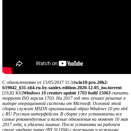
С обновлениями от 15/05/2017 11:34
win10-pro-20h2-
b19042_631-x64-ru-by-sanlex-edition-2020-12-05_iso.torrent
[19,82 Kb]
Windows 10 creators update 1703 build 15063
скачать
торрент ISO версия 1703. На 2017 год это лучшее решение в
выборе операционной системы от Microsoft. Основой этой
сборки служит MSDN оригинальный образ Windows 10 pro x64
с RU Русским интерфейсом. В сборке уже установлены все
самые рекомендуемые и важные обновления на момент 10 мая
2017 года, и удалены лишние. После установки на рабочем
столе увидите папку (BY SLO94) с полезными и нужными