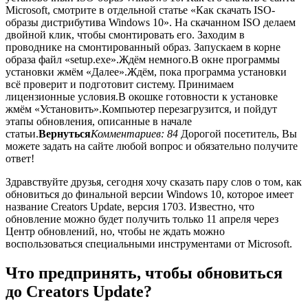
Microsoft, смотрите в отдельной статье «Как скачать ISO-
образы дистрибутива Windows 10». На скачанном ISO делаем
двойной клик, чтобы смонтировать его. Заходим в
проводнике на смонтированный образ. Запускаем в корне
образа файл «setup.exe».Ждём немного.В окне программы
установки жмём «Далее».Ждём, пока программа установки
всё проверит и подготовит систему. Принимаем
лицензионные условия.В окошке готовности к установке
жмём «Установить».Компьютер перезагрузится, и пойдут
этапы обновления, описанные в начале
статьи.
Вернуться
Комментариев: 84
Дорогой посетитель, Вы
можете задать на сайте любой вопрос и обязательно получите
ответ!
Здравствуйте друзья, сегодня хочу сказать пару слов о том, как
обновиться до финальной версии Windows 10, которое имеет
название Creators Update, версия 1703. Известно, что
обновление можно будет получить только 11 апреля через
Центр обновлений, но, чтобы не ждать можно
воспользоваться специальными инструментами от Microsoft.
Что предпринять, чтобы обновиться
до Creators Update?