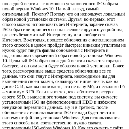
последней версии – с помощью установочного ISO-образа
новой версии Windows 10. На мой взгляд, самый
оптимальный. Почему? Потому что он использует локальный
образ новой установки системы. Друзья, во-первых, этот
способ можно использовать без Интернета, заранее скачав
ISO-образ или привнеся его на флешке с другого устройства,
где есть безлимитный Интернет, ну или вообще есть
Интернет. Во-вторых, процесс обновления с использованием
этого способа в целом пройдёт быстрее: никаким утилитам не
нужно будет тянуть файлы обновления с Интернета и
подготавливать временный образ новой установки Windows
10. Цельный ISO-образ последней версии скачается гораздо
быстрее, и он сам же и будет образом новой установки. Более
того, рассмотренные выше средства обновления все те
данные, что они тянут с Интернета, необходимые им для
выполнения своей задачи, складируют нигде иначе, как на
диске С. И, как вы понимаете, это не пару Мб, а несколько Гб
– минимум 3 Гб. Если вы из тех, кто заботится о ресурсе
своего SSD, выделенного только под систему, вы скачаете
установочный ISO на файлопомоечный HDD и избежите
ненужной перезаписи данных. Ну и в-третьих, после
обновления с использованием ISO не надо будет чистить
систему от файлов установки Windows. Для использования
этого способа нам, соответственно, нужно скачать
установочный ISO-образ Windows 10. Как его скачать с сайта