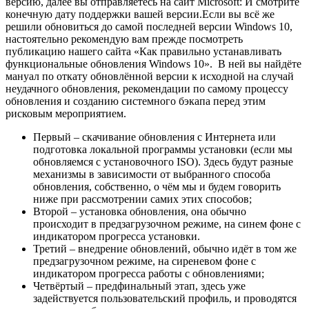
версию, далее вы
отправляетесь на сайт Microsoft
: И смотрите
конечную дату поддержки вашей версии.Если вы всё же
решили обновиться до самой последней версии Windows 10,
настоятельно рекомендую вам прежде посмотреть
публикацию нашего сайта «Как правильно устанавливать
функциональные обновления Windows 10». В ней вы найдёте
мануал по откату обновлённой версии к исходной на случай
неудачного обновления, рекомендации по самому процессу
обновления и созданию системного бэкапа перед этим
рисковым мероприятием.
Первый – скачивание обновления с Интернета или
подготовка локальной программы установки (если мы
обновляемся с установочного ISO). Здесь будут разные
механизмы в зависимости от выбранного способа
обновления, собственно, о чём мы и будем говорить
ниже при рассмотрении самих этих способов;
Второй – установка обновления, она обычно
происходит в предзагрузочном режиме, на синем фоне с
индикатором прогресса установки.
Третий – внедрение обновлений, обычно идёт в том же
предзагрузочном режиме, на сиреневом фоне с
индикатором прогресса работы с обновлениями;
Четвёртый – предфинальный этап, здесь уже
задействуется пользовательский профиль, и проводятся