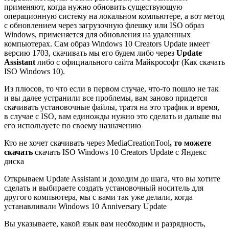
применяют, когда нужно обновить существующую
операционную систему на локальном компьютере, а вот метод
с обновлением через загрузочную флешку или ISO образ
Windows, применяется для обновления на удаленных
компьютерах. Сам образ Windows 10 Creators Update имеет
версию 1703, скачивать мы его будем либо через
Update
Assistant
либо с официального сайта Майкрософт (Как скачать
ISO Windows 10).
Из плюсов, то что если в первом случае, что-то пошло не так
и вы далее устранили все проблемы, вам заново придется
скачивать установочные файлы, тратя на это трафик и время,
в случае с ISO, вам единожды нужно это сделать и дальше вы
его используете по своему назначению
Кто не хочет скачивать через MediaCreationTool
, то можете
скачать
скачать ISO Windows 10 Creators Update с Яндекс
диска
Открываем Update Assistant и доходим до шага, что вы хотите
сделать и выбираете создать установочный носитель для
другого компьютера, мы с вами так уже делали, когда
устанавливали Windows 10 Anniversary Update
Вы указываете, какой язык вам необходим и разрядность,