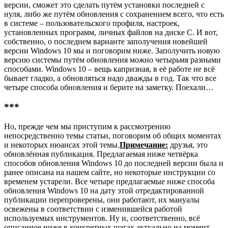
версии, сможет это сделать путём установки последней с
нуля, либо же путём обновления с сохранением всего, что есть
в системе – пользовательского профиля, настроек,
установленных программ, личных файлов на диске С. И вот,
собственно, о последнем варианте заполучения новейшей
версии Windows 10 мы и поговорим ниже. Заполучить новую
версию системы путём обновления можно четырьмя разными
способами. Windows 10 – вещь капризная, в её работе не всё
бывает гладко, а обновляться надо дважды в год. Так что все
четыре способа обновления и берите на заметку. Поехали…
***
Но, прежде чем мы приступим к рассмотрению
непосредственно темы статьи, поговорим об общих моментах
и некоторых нюансах этой темы.
Примечание:
друзья, это
обновлённая публикация. Предлагаемая ниже четвёрка
способов обновления Windows 10 до последней версии была и
ранее описана на нашем сайте, но некоторые инструкции со
временем устарели. Все четыре предлагаемые ниже способа
обновления Windows 10 на дату этой отредактированной
публикации перепроверены, они работают, их мануалы
освежены в соответствии с изменившейся работой
используемых инструментов. Ну и, соответственно, всё
описанное ниже в конкретных шагах актуально на момент