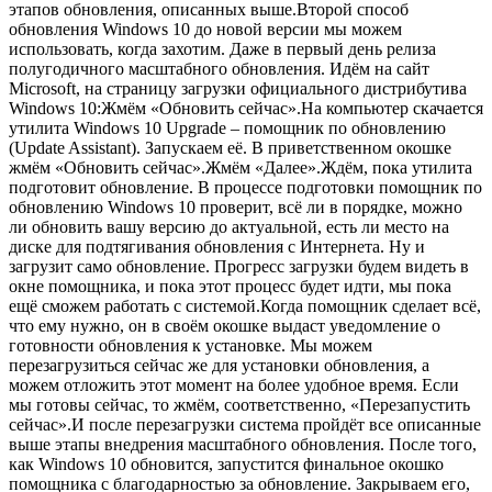
этапов обновления, описанных выше.Второй способ
обновления Windows 10 до новой версии мы можем
использовать, когда захотим. Даже в первый день релиза
полугодичного масштабного обновления. Идём на сайт
Microsoft, на
страницу загрузки официального дистрибутива
Windows 10
:Жмём «Обновить сейчас».На компьютер скачается
утилита Windows 10 Upgrade – помощник по обновлению
(Update Assistant). Запускаем её. В приветственном окошке
жмём «Обновить сейчас».Жмём «Далее».Ждём, пока утилита
подготовит обновление. В процессе подготовки помощник по
обновлению Windows 10 проверит, всё ли в порядке, можно
ли обновить вашу версию до актуальной, есть ли место на
диске для подтягивания обновления с Интернета. Ну и
загрузит само обновление. Прогресс загрузки будем видеть в
окне помощника, и пока этот процесс будет идти, мы пока
ещё сможем работать с системой.Когда помощник сделает всё,
что ему нужно, он в своём окошке выдаст уведомление о
готовности обновления к установке. Мы можем
перезагрузиться сейчас же для установки обновления, а
можем отложить этот момент на более удобное время. Если
мы готовы сейчас, то жмём, соответственно, «Перезапустить
сейчас».И после перезагрузки система пройдёт все описанные
выше этапы внедрения масштабного обновления. После того,
как Windows 10 обновится, запустится финальное окошко
помощника с благодарностью за обновление. Закрываем его,