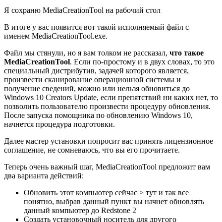
Я сохраню MediaCreationTool на рабочий стол
В итоге у вас появится вот такой исполняемый файл с
именем MediaCreationTool.exe.
Файл мы стянули, но я вам толком не рассказал,
что такое
MediaCreationTool
. Если по-простому и в двух словах, то это
специальный дистрибутив, задачей которого является,
произвести сканирование операционной системы и
получение сведений, можно или нельзя обновиться до
Windows 10 Creators Update, если препятствий ни каких нет, то
позволить пользователю произвести процедуру обновления.
После запуска помощника по обновлению Windows 10,
начнется процедура подготовки.
Далее мастер установки попросит вас принять лицензионное
соглашение, не сомневаюсь, что вы его прочитаете.
Теперь очень важный шаг, MediaCreationTool предложит вам
два варианта действий:
Обновить этот компьютер сейчас > тут и так все
понятно, выбрав данный пункт вы начнет обновлять
данный компьютер до Redstone 2
Создать установочный носитель для другого