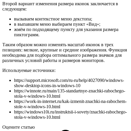
Второй вариант изменения размера иконок заключается в
следующем:
вызываем контекстное меню декстопа;
в выпавшем меню выбираем пункт «Вид»;
жмём по подходящему пункту для указания размера
пиктограмм.
Таким образом можно изменять масштаб иконок в трех
позициях: мелкие, крупные и средние изображения. Функция
необходима для подбора оптимального размера значков для
различных условий работы и размеров мониторов.
Используемые источники:
https://support.microsoft.com/ru-ru/help/4027090/windows-
show-desktop-icons-in-windows-10
https://winnote.ru/main/135-standartnye-znachki-rabochego-
stola-v-windows-10.html
https://work-in-internet.ru/kak-izmenit-znachki-na-rabochem-
stole-v-windows-10.html
https://windows10i.ru/instruktsii-i-sovety/znachki-rabochego-
stola-v-windows-10.html
Оцените статью