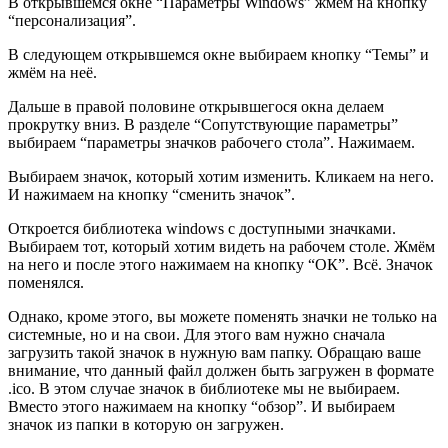
В открывшемся окне
“
Параметры Windows” жмём на кнопку
“
персонализация”.
В следующем открывшемся окне выбираем кнопку
“
Темы” и
жмём на неё.
Дальше в правой половине открывшегося окна делаем
прокрутку вниз. В разделе
“
Сопутствующие параметры”
выбираем
“
параметры значков рабочего стола”. Нажимаем.
Выбираем значок, который хотим изменить. Кликаем на него.
И нажимаем на кнопку
“
сменить значок”.
Откроется библиотека windows с доступными значками.
Выбираем тот, который хотим видеть на рабочем столе. Жмём
на него и после этого нажимаем на кнопку
“
ОК”. Всё. Значок
поменялся.
Однако, кроме этого, вы можете поменять значки не только на
системные, но и на свои. Для этого вам нужно сначала
загрузить такой значок в нужную вам папку. Обращаю ваше
внимание, что данный файл должен быть загружен в формате
.
ico. В этом случае значок в библиотеке мы не выбираем.
Вместо этого нажимаем на кнопку
“
обзор”. И выбираем
значок из папки в которую он загружен.