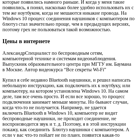
которые появились намного раньше. И когда у меня такие
появились, я понял, насколько более удобно использовать их с
тем же ноутбуком, когда не мешаются никакие провода. На
Windows 10 процесс соединения наушников с компьютером по
блютуз стал значительно проще, чем в предыдущих версиях,
поэтому грех не пользоваться такой возможностью.
Цены в интернете
АлександрСпециалист по беспроводным сетям,
компьютерной технике и системам видеонаблюдения.
Выпускник образовательного центра при МГТУ им. Баумана
в Москве. Автор видеокурса “Все секреты Wi-Fi”
Купил я себе недавно Bluetooth наушники, и решил написать
небольшую инструкцию, как подключить их к ноутбуку, или
компьютеру, на котором установлена Windows 10. На самом
деле, там все очень просто. И если все хорошо, то процесс
подключения занимает меньше минуты. Но бывают случаи,
когда что-то не получается. Например, не удается
включить Bluetooth в Windows 10, компьютер не видит
беспроводные наушники, не проходит соединение, не
воспроизводится звук и т. д. Поэтому, я в этой инструкции
покажу, как соединить Блютуз наушники с компьютером. А
если у вас что-то пойдет не по плану, появится какая-то