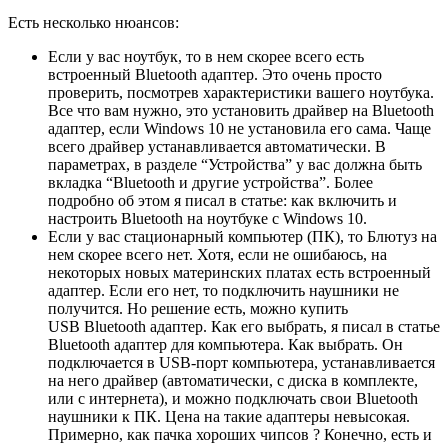
Есть несколько нюансов:
Если у вас ноутбук, то в нем скорее всего есть
встроенный Bluetooth адаптер. Это очень просто
проверить, посмотрев характеристики вашего ноутбука.
Все что вам нужно, это установить драйвер на Bluetooth
адаптер, если Windows 10 не установила его сама. Чаще
всего драйвер устанавливается автоматически. В
параметрах, в разделе “Устройства” у вас должна быть
вкладка “Bluetooth и другие устройства”. Более
подробно об этом я писал в статье: как включить и
настроить Bluetooth на ноутбуке с Windows 10.
Если у вас стационарный компьютер (ПК), то Блютуз на
нем скорее всего нет. Хотя, если не ошибаюсь, на
некоторых новых материнских платах есть встроенный
адаптер. Если его нет, то подключить наушники не
получится. Но решение есть, можно купить
USB Bluetooth адаптер. Как его выбрать, я писал в статье
Bluetooth адаптер для компьютера. Как выбрать. Он
подключается в USB-порт компьютера, устанавливается
на него драйвер
(автоматически, с диска в комплекте,
или с интернета)
, и можно подключать свои Bluetooth
наушники к ПК. Цена на такие адаптеры невысокая.
Примерно, как пачка хороших чипсов ? Конечно, есть и