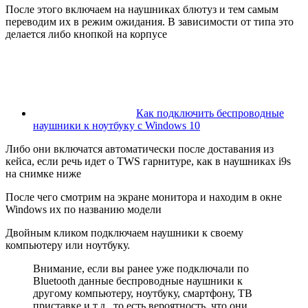
После этого включаем на наушниках блютуз и тем самым
переводим их в режим ожидания. В зависимости от типа это
делается либо кнопкой на корпусе
Как подключить беспроводные
наушники к ноутбуку с Windows 10
Либо они включатся автоматически после доставания из
кейса, если речь идет о TWS гарнитуре, как в наушниках i9s
на снимке ниже
После чего смотрим на экране монитора и находим в окне
Windows их по названию модели
Двойным кликом подключаем наушники к своему
компьютеру или ноутбуку.
Внимание, если вы ранее уже подключали по
Bluetooth данные беспроводные наушники к
другому компьютеру, ноутбуку, смартфону, ТВ
приставке и т.д., то есть вероятность, что они