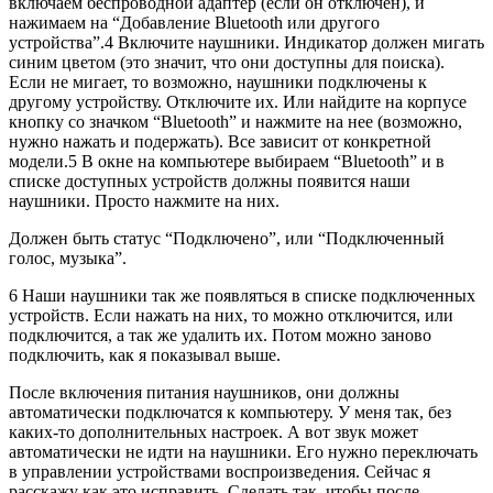
включаем беспроводной адаптер
(если он отключен)
, и
нажимаем на “Добавление Bluetooth или другого
устройства”.
4
Включите наушники. Индикатор должен мигать
синим цветом
(это значит, что они доступны для поиска)
.
Если не мигает, то возможно, наушники подключены к
другому устройству. Отключите их. Или найдите на корпусе
кнопку со значком “Bluetooth” и нажмите на нее
(возможно,
нужно нажать и подержать)
. Все зависит от конкретной
модели.
5
В окне на компьютере выбираем “Bluetooth” и в
списке доступных устройств должны появится наши
наушники. Просто нажмите на них.
Должен быть статус “Подключено”, или “Подключенный
голос, музыка”.
6
Наши наушники так же появляться в списке подключенных
устройств. Если нажать на них, то можно отключится, или
подключится, а так же удалить их. Потом можно заново
подключить, как я показывал выше.
После включения питания наушников, они должны
автоматически подключатся к компьютеру. У меня так, без
каких-то дополнительных настроек. А вот звук может
автоматически не идти на наушники. Его нужно переключать
в управлении устройствами воспроизведения. Сейчас я
расскажу как это исправить. Сделать так, чтобы после