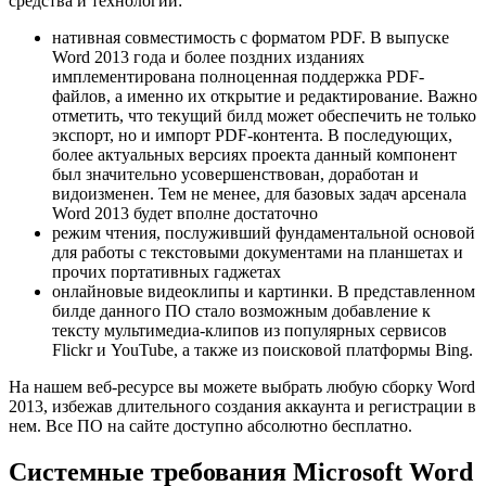
средства и технологии:
нативная совместимость с форматом PDF. В выпуске
Word 2013 года и более поздних изданиях
имплементирована полноценная поддержка PDF-
файлов, а именно их открытие и редактирование. Важно
отметить, что текущий билд может обеспечить не только
экспорт, но и импорт PDF-контента. В последующих,
более актуальных версиях проекта данный компонент
был значительно усовершенствован, доработан и
видоизменен. Тем не менее, для базовых задач арсенала
Word 2013 будет вполне достаточно
режим чтения, послуживший фундаментальной основой
для работы с текстовыми документами на планшетах и
прочих портативных гаджетах
онлайновые видеоклипы и картинки. В представленном
билде данного ПО стало возможным добавление к
тексту мультимедиа-клипов из популярных сервисов
Flickr и YouTube, а также из поисковой платформы Bing.
На нашем веб-ресурсе вы можете выбрать любую сборку Word
2013, избежав длительного создания аккаунта и регистрации в
нем. Все ПО на сайте доступно абсолютно бесплатно.
Системные требования Microsoft Word