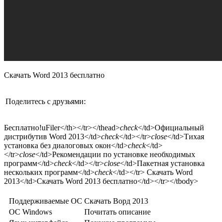
Скачать Word 2013 бесплатно
Поделитесь с друзьями:
Бесплатно!
uFiler</th></tr></thead>
check
</td>Официальный
дистрибутив Word 2013</td>
check
</td></tr>
close
</td>Тихая
установка без диалоговых окон</td>
check
</td>
</tr>
close
</td>Рекомендации по установке необходимых
программ</td>
check
</td></tr>
close
</td>Пакетная установка
нескольких программ</td>
check
</td></tr> Скачать Word
2013</td>Скачать Word 2013 бесплатно</td></tr></tbody>
Поддерживаемые ОС
Скачать Ворд 2013
OC Windows
Почитать описание