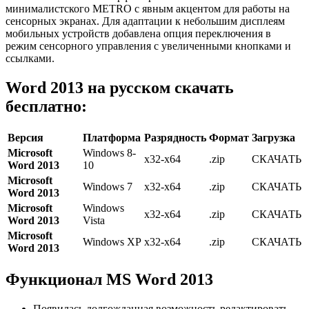
минималистского METRO с явным акцентом для работы на
сенсорных экранах. Для адаптации к небольшим дисплеям
мобильных устройств добавлена опция переключения в
режим сенсорного управления с увеличенными кнопками и
ссылками.
Word 2013 на русском скачать
бесплатно:
Версия
Платформа
Разрядность
Формат
Загрузка
Microsoft
Windows 8-
x32-x64
.zip
СКАЧАТЬ
Word 2013
10
Microsoft
Windows 7
x32-x64
.zip
СКАЧАТЬ
Word 2013
Microsoft
Windows
x32-x64
.zip
СКАЧАТЬ
Word 2013
Vista
Microsoft
Windows XP
x32-x64
.zip
СКАЧАТЬ
Word 2013
Функционал MS Word 2013
Появилась долгожданная возможность редактировать