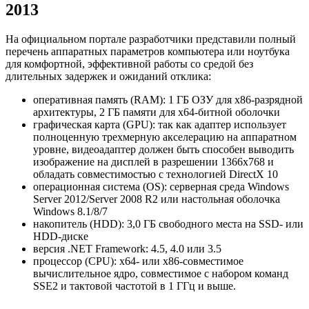
2013
На официальном портале разработчики представили полный
перечень аппаратных параметров компьютера или ноутбука
для комфортной, эффективной работы со средой без
длительных задержек и ожиданий отклика:
оперативная память (RAM): 1 ГБ ОЗУ для х86-разрядной
архитектуры, 2 ГБ памяти для х64-битной оболочки
графическая карта (GPU): так как адаптер использует
полноценную трехмерную акселерацию на аппаратном
уровне, видеоадаптер должен быть способен выводить
изображение на дисплей в разрешении 1366х768 и
обладать совместимостью с технологией DirectX 10
операционная система (OS): серверная среда Windows
Server 2012/Server 2008 R2 или настольная оболочка
Windows 8.1/8/7
накопитель (HDD): 3,0 ГБ свободного места на SSD- или
HDD-диске
версия .NET Framework: 4.5, 4.0 или 3.5
процессор (CPU): x64- или x86-совместимое
вычислительное ядро, совместимое с набором команд
SSE2 и тактовой частотой в 1 ГГц и выше.