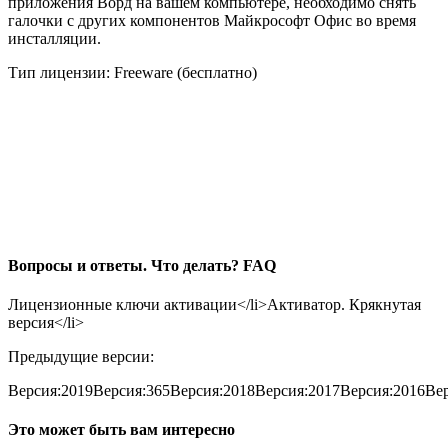
приложения Ворд на вашем компьютере, необходимо снять
галочки с других компонентов Майкрософт Офис во время
инсталляции.
Тип лицензии: Freeware (бесплатно)
Вопросы и ответы. Что делать? FAQ
Лицензионные ключи активации</li>Активатор. Крякнутая
версия</li>
Предыдущие версии:
Версия:
2019
Версия:
365
Версия:
2018
Версия:
2017
Версия:
2016
Вер
Это может быть вам интересно