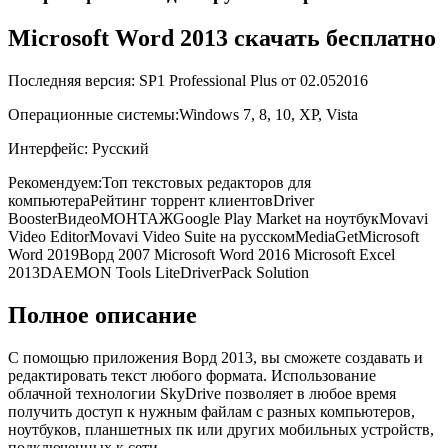
Microsoft Word 2013 скачать бесплатно
Последняя версия: SP1 Professional Plus от
02.05
2016
Операционные системы:
Windows 7, 8, 10, XP, Vista
Интерфейс: Русский
Рекомендуем:Топ текстовых редакторов для
компьютераРейтинг торрент клиентовDriver
BoosterВидеоМОНТАЖGoogle Play Market на ноутбукMovavi
Video EditorMovavi Video Suite на русскомMediaGetMicrosoft
Word 2019Ворд 2007 Microsoft Word 2016 Microsoft Excel
2013DAEMON Tools LiteDriverPack Solution
Полное описание
С помощью приложения Ворд 2013, вы сможете создавать и
редактировать текст любого формата. Использование
облачной технологии SkyDrive позволяет в любое время
получить доступ к нужным файлам с разных компьютеров,
ноутбуков, планшетных пк или других мобильных устройств,
подключенных к сети.