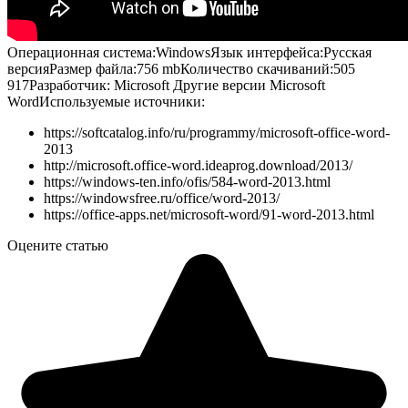
Операционная система:
Windows
Язык интерфейса:
Русская
версия
Размер файла:
756 mb
Количество скачиваний:
505
917
Разработчик:
Microsoft
Другие версии Microsoft
Word
Используемые источники:
https://softcatalog.info/ru/programmy/microsoft-office-word-
2013
http://microsoft.office-word.ideaprog.download/2013/
https://windows-ten.info/ofis/584-word-2013.html
https://windowsfree.ru/office/word-2013/
https://office-apps.net/microsoft-word/91-word-2013.html
Оцените статью