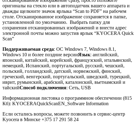
отсканированное изображение сразу, просто положите
оригиналы на стекло или в автоподатчик вашего аппарата и
дважды щелкните значок ярлыка “Scan to PDF” на рабочем
столе. Отсканированное изображение сохраняется в папке,
установленной по умолчанию. Выбрать папку для
сохранения отсканированных изображений и внести адрес
электронной почты можно запустив ярлык “KYOCERA Quick
Scan”
Поддерживаемая среда
:
ОС Windows 7, Windows 8.1,
Windows 10 и более поздние версии
Язык
:
английский,
японский, китайский, корейский, французский, итальянский,
немецкий, Испанский, португальский, русский, чешский,
польский, голландский, датский, норвежский, финский,
греческий, венгерский, португальский, шведский, турецкий,
иврит, румынский, арабский, каталонский, вьетнамский и
тайский
Способ подключения
:
Сеть, USB
Информационная листовка о программном обеспечении (815
Кб): KYOCERAQuickScanEN_Software Information
Если остались вопросы, можете позвонить в сервис-центр
Kyocera в Минске +375 17 291 58 24