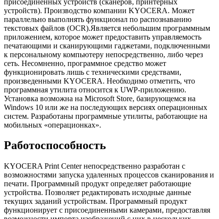
присоединенных устройств (сканеров, принтерных
устройств). Производство компании KYOCERA. Может
параллельно выполнять функционал по распознаванию
текстовых файлов (OCR).Является небольшим программным
приложением, которое может предоставить управляемость
печатающими и сканирующими гаджетами, подключенными
к персональному компьютеру непосредственно, либо через
сеть. Несомненно, программное средство может
функционировать лишь с техническими средствами,
произведенными KYOCERA. Необходимо отметить, что
программная утилита относится к UWP-приложению.
Установка возможна на Microsoft Store, базирующемся на
Windows 10 или же на последующих версиях операционных
систем. Разработаны программные утилиты, работающие на
мобильных «операционках».
Работоспособность
KYOCERA Print Center непосредственно разработан с
возможностями запуска удаленных процессов сканирования и
печати. Программный продукт определяет работающие
устройства. Позволяет редактировать исходные данные
текущих заданий устройствам. Программный продукт
функционирует с присоединенными камерами, предоставляя
возможности импорта изображений с них в нескольких