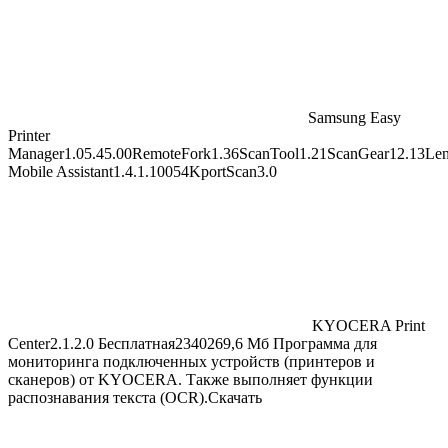
Samsung Easy
Printer
Manager
1.05.45.00
RemoteFork
1.36
ScanTool
1.21
ScanGear
12.13
Le
Mobile Assistant
1.4.1.10054
KportScan
3.0
KYOCERA Print
Center
2.1.2.0
Бесплатная2340269,6 Мб Программа для
мониторинга подключенных устройств (принтеров и
сканеров) от KYOCERA. Также выполняет функции
распознавания текста (OCR).Скачать