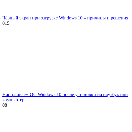
Чёрный экран при загрузке Windows 10 – причины и решения
0
15
Настраиваем ОС Windows 10 после установки на ноутбук или
компьютер
0
8