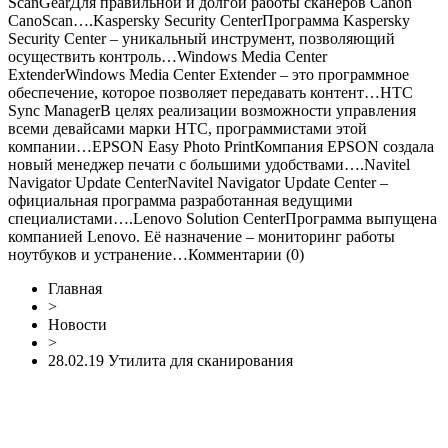
ScanGearДля правильной и долгой работы сканеров Canon
CanoScan….Kaspersky Security CenterПрограмма Kaspersky
Security Center – уникальный инструмент, позволяющий
осуществить контроль…Windows Media Center
ExtenderWindows Media Center Extender – это программное
обеспечение, которое позволяет передавать контент…HTC
Sync ManagerВ целях реализации возможности управления
всеми девайсами марки HTC, программистами этой
компании…EPSON Easy Photo PrintКомпания EPSON создала
новый менеджер печати с большими удобствами….Navitel
Navigator Update CenterNavitel Navigator Update Center –
официальная программа разработанная ведущими
специалистами….Lenovo Solution CenterПрограмма выпущена
компанией Lenovo. Её назначение – мониторинг работы
ноутбуков и устранение…
Комментарии (0)
Главная
>
Новости
>
28.02.19 Утилита для сканирования