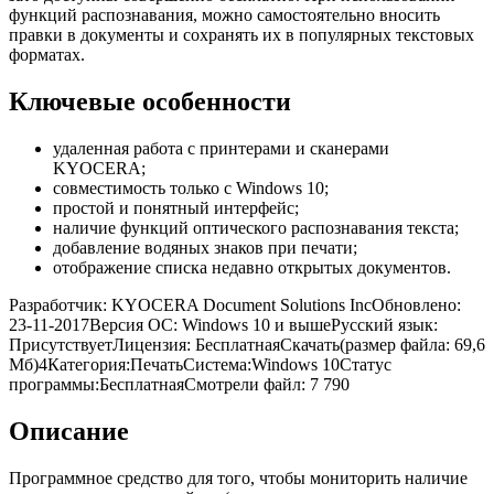
функций распознавания, можно самостоятельно вносить
правки в документы и сохранять их в популярных текстовых
форматах.
Ключевые особенности
удаленная работа с принтерами и сканерами
KYOCERA;
совместимость только с Windows 10;
простой и понятный интерфейс;
наличие функций оптического распознавания текста;
добавление водяных знаков при печати;
отображение списка недавно открытых документов.
Разработчик: KYOCERA Document Solutions IncОбновлено:
23-11-2017Версия ОС: Windows 10 и вышеРусский язык:
ПрисутствуетЛицензия: БесплатнаяСкачать(размер файла: 69,6
Мб)4
Категория:
Печать
Система:
Windows 10
Статус
программы:
Бесплатная
Смотрели файл:
7 790
Описание
Программное средство для того, чтобы мониторить наличие