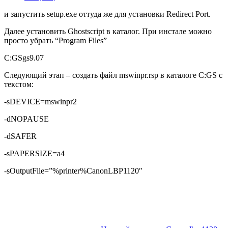
и запустить setup.exe оттуда же для установки Redirect Port.
Далее установить Ghostscript в каталог. При инстале можно
просто убрать “Program Files”
C:GSgs9.07
Следующий этап – создать файл mswinpr.rsp в каталоге C:GS с
текстом:
-sDEVICE=mswinpr2
-dNOPAUSE
-dSAFER
-sPAPERSIZE=a4
-sOutputFile=”%printer%CanonLBP1120″