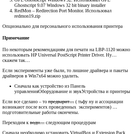
Ghostscript 9.07 Windows 32 bit binary installer
RedMon – Redirection Port Monitor. Использовал
redmon19.zip
Опционально для персонального использования принтера
Примечание
По некоторым рекомендациям для печати на LBP-1120 можно
использовать HP Universal PostScript Printer Driver. Ну…
скажем так…
Если эксперименты уже были, то лишние драйвера и пакеты
драйверов в Win7x64 можно удалить.
Сначала как устройство из Панель
управленияОборудование и звукУстройства и принтеры
Если все сделано – то
предварит…
( тьфу ну и ассоциации
возникают после всех проведенных экспериментов) …
подготовительные работы окончены.
Переходим к
водн…
следующим процедурам
Сначала необходимо установить VirtualBox и Extension Pack