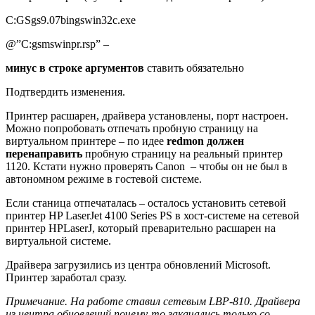
C:GSgs9.07bingswin32c.exe
@”C:gsmswinpr.rsp” –
минус в строке аргументов
ставить обязательно
Подтвердить изменения.
Принтер расшарен, драйвера установлены, порт настроен.
Можно попробовать отпечать пробную страницу на
виртуальном принтере – по идее
redmon должен
перенаправить
пробную страницу на реальный принтер
1120. Кстати нужно проверять Canon – чтобы он не был в
автономном режиме в гостевой системе.
Если станица отпечаталась – осталось установить сетевой
принтер HP LaserJet 4100 Series PS в хост-системе на сетевой
принтер HPLaserJ, который преварительно расшарен на
виртуальной системе.
Драйвера загрузились из центра обновлений Microsoft.
Принтер заработал сразу.
Примечание. На работе ставил сетевым LBP-810. Драйвера
из центра обновлений почему-то закачались только со