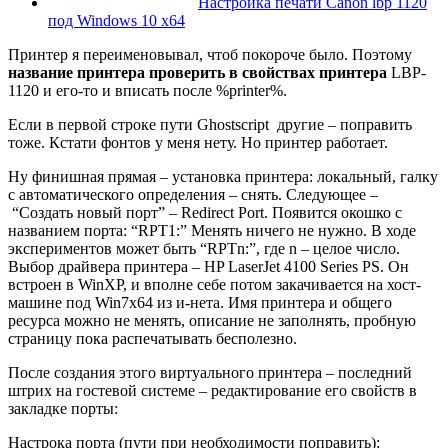
Настройка печати Canon lbp 1120
под Windows 10 x64
Принтер я переименовывал, чтоб покороче было. Поэтому
название принтера проверить в свойствах принтера
LBP-
1120 и его-то и вписать после %printer%.
Если в первой строке пути Ghostscript другие – поправить
тоже. Кстати фонтов у меня нету. Но принтер работает.
Ну финишная прямая – установка принтера: локальный, галку
с автоматического определения – снять. Следующее –
“Создать новый порт” – Redirect Port. Появится окошко с
названием порта: “RPT1:” Менять ничего не нужно. В ходе
экспериментов может быть “RPTn:”, где n – целое число.
Выбор драйвера принтера – HP LaserJet 4100 Series PS. Он
встроен в WinXP, и вполне себе потом закачивается на хост-
машине под Win7x64 из и-нета. Имя принтера и общего
ресурса можно не менять, описание не заполнять, пробную
страницу пока распечатывать бесполезно.
После создания этого виртуального принтера – последний
штрих на гостевой системе – редактирование его свойств в
закладке порты:
Настрока порта (пути при необходимости поправить):