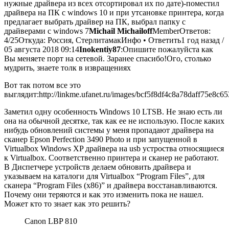
нужные драйвера из всех отсортировал их по дате)-поместил
драйвера на ПК с windows 10 и при утсановке принтера, когда
предлагает выбрать драйвер на ПК, выбрал папку с
драйверами с windows 7
Michail Michailoff
MemberОтветов:
4/25Откуда: Россия, СтерлитамакИнфо • Ответить1 год назад /
05 августа 2018 09:14
Inokentiy87
:Опишите пожалуйста как
Вы меняете порт на сетевой. Заранее спасибо!Ого, столько
мудрить, знаете толк в извращениях
Вот так потом все это
выглядит:http://linkme.ufanet.ru/images/bcf5f8df4c8a78daff75e8c6
Заметил одну особенность Windows 10 LTSB. Не знаю есть ли
она на обычной десятке, так как ее не использую. После каких
нибудь обновлений системы у меня пропадают драйвера на
сканер Epson Perfection 3490 Photo и при запущенной в
Virtualbox Windows XP драйвера на usb устроства относящиеся
к Virtualbox. Соответственно принтера и сканер не работают.
В Диспетчере устройств делаем обновить драйвера и
указываем на каталоги для Virtualbox “Program Files”, для
сканера “Program Files (x86)” и драйвера восстанавливаются.
Почему они теряются и как это изменить пока не нашел.
Может кто то знает как это решить?
Canon LBP 810