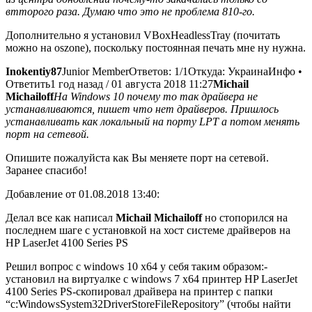
втторого раза. Думаю что это не проблема 810-го.
Дополнительно я установил VBoxHeadlessTray (почитать
можно на oszone), поскольку постоянная печать мне ну нужна.
Inokentiy87
Junior MemberОтветов: 1/1Откуда: УкраинаИнфо •
Ответить1 год назад / 01 августа 2018 11:27
Michail
Michailoff
На Windows 10 почему то так драйвера не
устанавливаются, пишет что нет драйверов. Пришлось
устанавливать как локальный на порту LPT а потом менять
порт на сетевой.
Опишите пожалуйста как Вы меняете порт на сетевой.
Заранее спасибо!
Добавление от 01.08.2018 13:40:
Делал все как написал
Michail Michailoff
но стопорился на
последнем шаге с установкой на хост системе драйверов на
HP LaserJet 4100 Series PS
Решил вопрос с windows 10 x64 у себя таким образом:-
установил на виртуалке с windows 7 x64 принтер HP LaserJet
4100 Series PS-скопировал драйвера на принтер с папки
“c:WindowsSystem32DriverStoreFileRepository” (чтобы найти