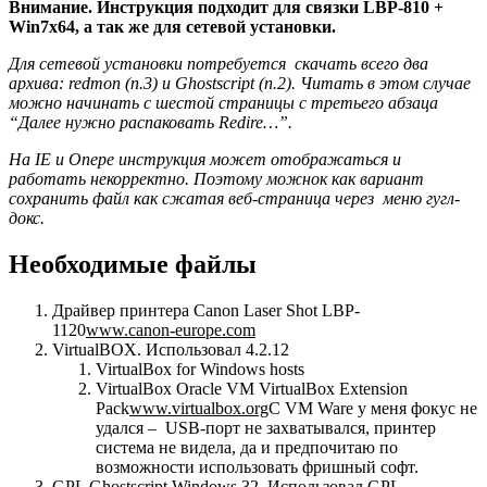
Внимание. Инструкция подходит для связки LBP-810 +
Win7x64, а так же для сетевой установки.
Для сетевой установки потребуется скачать всего два
архива: redmon (п.3) и Ghostscript (п.2). Читать в этом случае
можно начинать с шестой страницы с третьего абзаца
“Далее нужно распаковать Redire…”.
На IE и Опере инструкция может отображаться и
работать некорректно. Поэтому можнок как вариант
сохранить файл как сжатая веб-страница через меню гугл-
докс.
Необходимые файлы
Драйвер принтера Canon Laser Shot LBP-
1120
www.canon-europe.com
VirtualBOX. Использовал 4.2.12
VirtualBox for Windows hosts
VirtualBox Oracle VM VirtualBox Extension
Pack
www.virtualbox.org
С VM Ware у меня фокус не
удался – USB-порт не захватывался, принтер
система не видела, да и предпочитаю по
возможности использовать фришный софт.
GPL Ghostscript Windows 32. Использовал GPL