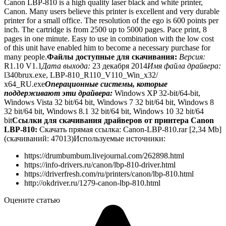
Canon LBP-810 is a high quality laser black and white printer,
Canon. Many users believe this printer is excellent and very durable
printer for a small office. The resolution of the ego is 600 points per
inch. The cartridge is from 2500 up to 5000 pages. Pace print, 8
pages in one minute. Easy to use in combination with the low cost
of this unit have enabled him to become a necessary purchase for
many people.
Файлы доступные для скачивания:
Версия:
R1.10 V1.1
Дата выхода:
23 декабря 2014
Имя файла драйвера:
l340brux.exe, LBP-810_R110_V110_Win_x32/
х64_RU.exe
Операционные системы, которые
поддерживают эти драйвера:
Windows XP 32-bit/64-bit,
Windows Vista 32 bit/64 bit, Windows 7 32 bit/64 bit, Windows 8
32 bit/64 bit, Windows 8.1 32 bit/64 bit, Windows 10 32 bit/64
bit
Ссылки для скачивания драйверов от принтера Canon
LBP-810:
Скачать прямая ссылка:
Canon-LBP-810.rar [2,34 Mb]
(cкачиваний: 47013)
Используемые источники:
https://drumbumbum.livejournal.com/262898.html
https://info-drivers.ru/canon/lbp-810-driver.html
https://driverfresh.com/ru/printers/canon/lbp-810.html
http://okdriver.ru/1279-canon-lbp-810.html
Оцените статью