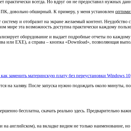
ет практически всегда. Но вдруг он не предоставил нужных дан
 ПК, довольно обширный. К примеру, у меня установлен
оптими
 систему и отобразит на экране желаемый контент. Неудобство 
нном мире эта возможность доступна практически каждому польз
ализирует оборудование и выдает подробные отчеты по каждому
хива или EXE), а справа – кнопка «Download», позволяющая выпол
как заменить материнскую плату без переустановки Windows 10
ся на халяву. После запуска нужно подождать около минуты, по
ершенно бесплатна, скачать реально
здесь
. Предварительно важн
и на английском), на вкладке видим не только наименование, но