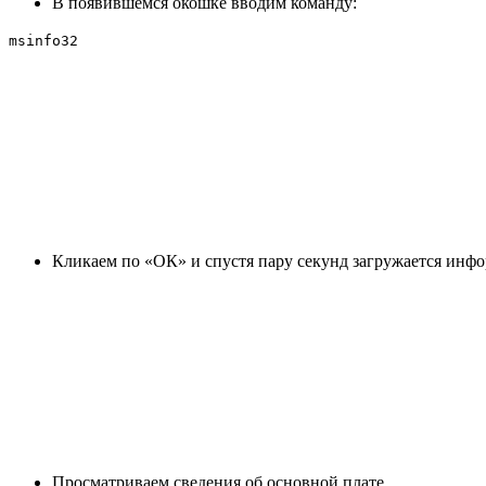
В появившемся окошке вводим команду:
msinfo32
Кликаем по «ОК» и спустя пару секунд загружается инф
Просматриваем сведения об основной плате.