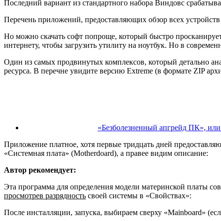
Последний вариант из стандартного набора Виндовс срабатыва
Перечень приложений, предоставляющих обзор всех устройств
Но можно скачать софт попроще, который быстро просканирует
интернету, чтобы загрузить утилиту на ноутбук. Но в совреме
Один из самых продвинутых комплексов, который детально ан
ресурса
. В перечне увидите версию Extreme (в формате ZIP ар
«Безболезненный апгрейд ПК», или 
Приложение платное, хотя первые тридцать дней предоставляют
«Системная плата» (Motherdoard), а правее видим описание:
Автор рекомендует:
Эта программа для определения модели материнской платы сов
просмотрев разрядность
своей системы в «Свойствах»:
После инсталляции, запуска, выбираем сверху «Mainboard» (есл