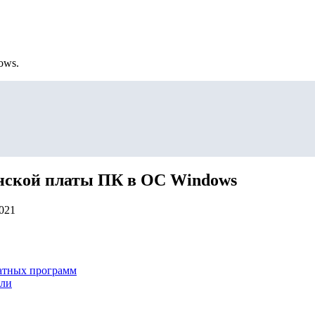
ows.
инской платы ПК в ОС Windows
2021
атных программ
ели