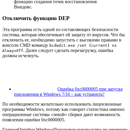
функцию создания точек восстановления
Виндовс.
Отключить функцию DEP
Эта программа есть одной из составляющих безопасности
системы, которая обеспечивает ей защиту от вирусов. Что бы
отключить ее, необходимо запустить с высокими правами в
консоли CMD команду
bcdedit.exe /set {current} nx
. Далее следует сделать перезагрузку, ошибка
AlwaysOff
должна исчезнуть.
Ошибка 0xc0000005 при запуске
приложения в Windows 7/10 – как устранить?
По необходимости желательно использовать лицензионные
программы Windows, потому как говорит статистика именно
операционные системы «левой» сборки дают возможность
появления ошибки 0xc0000005.
ГлавнаяОшибки Windows
Пошаговое руководство по решению