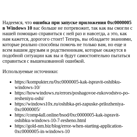
Надеемся, что
ошибка при запуске приложения 0xc0000005
в Windows 10
вас больше не потревожит, так как вы смогли с
нашей помощью справиться с ней раз и навсегда, а это, как
нам кажется, дорогого стоит! Теперь, вы обладаете знаниями,
которые реально способны помочь не только вам, но еще и
всем вашим друзьям и родственникам, которые окажутся в
подобной ситуации как вы и будут самостоятельно пытаться
справиться с вышеназванной ошибкой.
Используемые источники:
https://kompukter.ru/0xc0000005-kak-ispravit-oshibku-
windows-10/
https://howwindows.ru/errors/poshagovoe-rukovodstvo-po-
resheniyu-oshi/
https://windows10x.ru/oshibka-pri-zapuske-prilozheniya-
0xc0000005/
https://comp4all.online/bsod/0xc0000005-kak-ispravit-
oshibku-windows-10-7-resheno.html
https://gold-nm.biz/blog/error-when-starting-application-
0xc0000005-in-windows-10