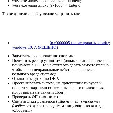
wusa.exe /uninstall /kb:2882822 – «Enter»;
wusa.exe /uninstall /kb: 971033 – «Enter».
Также данную ошибку можно устранить так:
0xc0000005 как исправить ошибку
windows 10, 7. (РЕШЕНО)
Запустить восстановление системы;
Почистить реестр утилитами (однако, если вы ничего не
понимаете в ПО, то не стоит это делать самостоятельно,
чтобы ваши неправильные действия не нанесли
большого вреда системе);
Отключить функцию DEP;
Просканировать систему на присутствие вирусов и
почистить карантин (занесенные в него приложения
могут вызывать данный сбой);
Проверить ОП компьютера;
Сделать откат драйверов (
«Диспетчер устройств»
(свойства)
, далее проводим манипуляции во вкладке
«Драйвер»
).