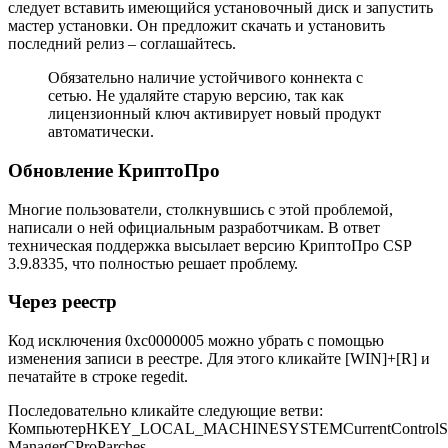
следует вставить имеющийся установочный диск и запустить
мастер установки. Он предложит скачать и установить
последний релиз – соглашайтесь.
Обязательно наличие устойчивого коннекта с
сетью. Не удаляйте старую версию, так как
лицензионный ключ активирует новый продукт
автоматически.
Обновление КриптоПро
Многие пользователи, столкнувшись с этой проблемой,
написали о ней официальным разработчикам. В ответ
техническая поддержка высылает версию
КриптоПро CSP
3.9.8335
, что полностью решает проблему.
Через реестр
Код исключения 0xc0000005 можно убрать с помощью
изменения записи в реестре. Для этого кликайте
[WIN]+[R]
и
печатайте в строке
regedit
.
Последовательно кликайте следующие ветви:
КомпьютерHKEY_LOCAL_MACHINESYSTEMCurrentControlSetC
ManagerCProParches