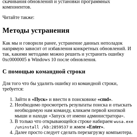
скачивания обновлений и установки программных
компонентов.
Читайте также:
Методы устранения
Как мы и говорили ранее, устранение данных неполадок
напрямую зависит от избавления конкретных обновлений. И
так, какими методами можно решить и устранить ошибку
0xc0000005 в Windows 10 после обновления.
С помощью командной строки
Для того что бы удалить ошибку из командной строки,
требуется:
Зайти в
«Пуск»
и ввести в поисковике
«cmd»
.
Необходимо просмотреть результаты поиска и отыскать
необходимую нам команду, кликаем первой кнопкой
мыши и находи «Запуск от имени администратора».
В только что открывающейся строке набираем
wusa.exe
и жмем
«Enter»
.
/uninstall /kb:2859537
Далее просто следует сделать перезагрузку компьютера.