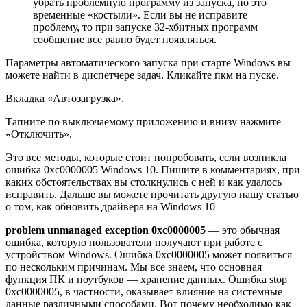
убрать проблемную программу из запуска, но это
временные «костыли». Если вы не исправите
проблему, то при запуске 32-хбитных программ
сообщение все равно будет появляться.
Параметры автоматического запуска при старте Windows вы
можете найти в диспетчере задач. Кликайте пкм на пуске.
Вкладка
«Автозагрузка»
.
Тапните по выключаемому приложению и внизу нажмите
«Отключить»
.
Это все методы, которые стоит попробовать, если возникла
ошибка 0xc0000005 Windows 10. Пишите в комментариях, при
каких обстоятельствах вы столкнулись с ней и как удалось
исправить. Дальше вы можете прочитать другую нашу статью
о том, как обновить драйвера на Windows 10
problem unmanaged exception 0xc0000005
— это обычная
ошибка, которую пользователи получают при работе с
устройством Windows. Ошибка 0xc0000005 может появиться
по нескольким причинам. Мы все знаем, что основная
функция ПК и ноутбуков — хранение данных. Ошибка stop
0xc0000005, в частности, оказывает влияние на системные
данные различными способами. Вот почему необходимо как