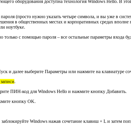
ующего оборудования доступна технология Windows Hello. В это
роля (просто нужно указать четыре символа, и вы уже в систем
ешения в общественных местах и корпоративных средах вполне п
ли ноутбуке.
но только с помощью пароля – все остальные параметры входа б
уск и далее выберите Параметры или нажмите на клавиатуре соч
 записи
.
ерите
ПИН-код для Windows Hello
и нажмите кнопку Добавить.
ажмите кнопку OK.
о, заблокируйте Windows нажав сочетание клавиш + L и затем по