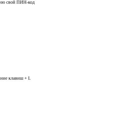
мню свой ПИН-код
ние клавиш + I.