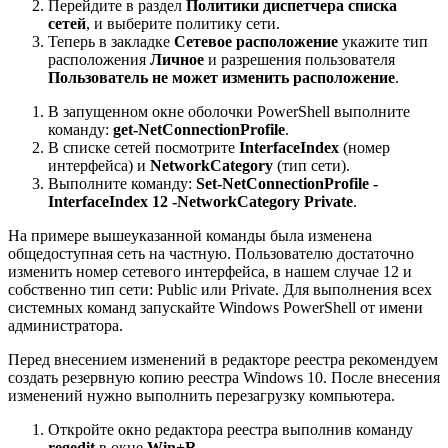
Перейдите в раздел
Политики диспетчера списка
сетей
, и выберите политику сети.
Теперь в закладке
Сетевое расположение
укажите тип
расположения
Личное
и разрешения пользователя
Пользователь не может изменить расположение
.
В запущенном окне оболочки PowerShell выполните
команду:
get-NetConnectionProfile
.
В списке сетей посмотрите
InterfaceIndex
(номер
интерфейса) и
NetworkCategory
(тип сети).
Выполните команду:
Set-NetConnectionProfile -
InterfaceIndex 12 -NetworkCategory Private
.
На примере вышеуказанной команды была изменена
общедоступная сеть на частную. Пользователю достаточно
изменить номер сетевого интерфейса, в нашем случае 12 и
собственно тип сети: Public или Private. Для выполнения всех
системных команд запускайте Windows PowerShell от имени
администратора.
Перед внесением изменений в редакторе реестра рекомендуем
создать резервную копию реестра Windows 10. После внесения
изменений нужно выполнить перезагрузку компьютера.
Откройте окно редактора реестра выполнив команду
regedit
в окне
Win+R
.