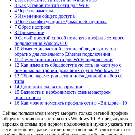
3 Как установить тип сети для Wi-Fi
4 Через параметры
5 Изменение общего доступа
6 Через конфигурацию «Домашней группы»
7 Сброс настроек
8 Примечание
9 Самый простой способ поменять профиль сетевого
подключения Windows 10
10 Изменение частной сети на общедоступную и
обратно для локального Ethernet подключения
11 Изменение типа сети для Wi-Fi подключения
12 Как изменить общедоступную сеть на частную с
помощью настройки домашних групп Windows 10
13 Сброс параметров сети и последующий выбор её
типа
14 Дополнительная информация
15 Важность и необходимость смены настроек
приватности
16 Как можно поменять профиль сети в «Виндовс» 10
Сейчас пользователи могут выбрать только сетевой профиль:
общедоступная или частная сеть Windows 10. В предыдущих
версиях системы при первом подключении нужно указать тип
сети: домашняя, рабочая или общественная. В зависимости от
выбора будут указаны настройки сетевого обнаружения и