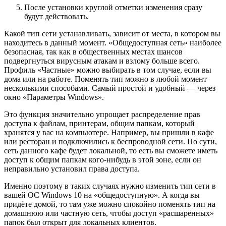
После установки круглой отметки изменения сразу
будут действовать.
Какой тип сети устанавливать, зависит от места, в котором вы
находитесь в данный момент. «Общедоступная сеть» наиболее
безопасная, так как в общественных местах шансов
подвергнуться вирусным атакам и взлому больше всего.
Профиль «Частные» можно выбирать в том случае, если вы
дома или на работе. Поменять тип можно в любой момент
несколькими способами. Самый простой и удобный — через
окно «Параметры Windows».
Это функция значительно упрощает распределение прав
доступа к файлам, принтерам, общим папкам, который
хранятся у вас на компьютере. Например, вы пришли в кафе
или ресторан и подключились к беспроводной сети. По сути,
сеть данного кафе будет локальной, то есть вы сможете иметь
доступ к общим папкам кого-нибудь в этой зоне, если он
неправильно установил права доступа.
Именно поэтому в таких случаях нужно изменить тип сети в
вашей ОС Windows 10 на «общедоступную». А когда вы
придёте домой, то там уже можно спокойно поменять тип на
домашнюю или частную сеть, чтобы доступ «расшаренных»
папок был открыт для локальных клиентов.