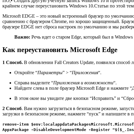
ПО;• Создать другую учётную запись Windows 10 и протестиров
крайнем случае переустановить Windows 10.Статьи по этой тем
Microsoft EDGE – это новый встроенный браузер по умолчанию 
сравнению с браузером Chrome, но хорошо защищенный. Браузер M
браузере EDGE нет сброса настроек по умолчанию и мы разберем
Важно:
Речь идет о старом Edge, который был в Windows 
Как переустановить Microsoft Edge
1 Способ.
В обновлении Fall Creators Update, появился способ
Откройте “
Параметры
” > “
Приложения
“.
Справа выделите “
Приложения и возможности
“.
Найдите слева в поле браузер Microsoft Edge и нажмите “
В этом окне вы увидите две кнопки “Исправить” и “Сброс
2 Способ
. Вам нужно загрузиться в безопасном режиме, запуст
загрузки в безопасном режиме, нажмите “пуск” и напишите в п
remove-item $env:localappdataPackagesMicrosoft.Microsof
AppxPackage -DisableDevelopmentMode -Register "$($_.Ins