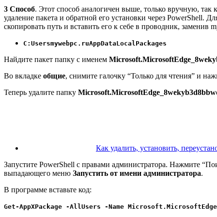
3 Способ
. Этот способ аналогичен выше, только вручную, так
удаление пакета и обратной его установки через PowerShell. Дл
скопировать путь и вставить его к себе в проводник, заменив m
C:Usersmywebpc.ruAppDataLocalPackages
Найдите пакет папку с именем
Microsoft.MicrosoftEdge_8wek
Во вкладке
общие
, снимите галочку “Только для чтения” и на
Теперь удалите папку
Microsoft.MicrosoftEdge_8wekyb3d8bbw
Как удалить, установить, переуста
Запустите PowerShell с правами администратора. Нажмите “Пои
выпадающего меню
Запустить от имени администратора
.
В программе вставьте код:
Get-AppXPackage -AllUsers -Name Microsoft.MicrosoftEdge