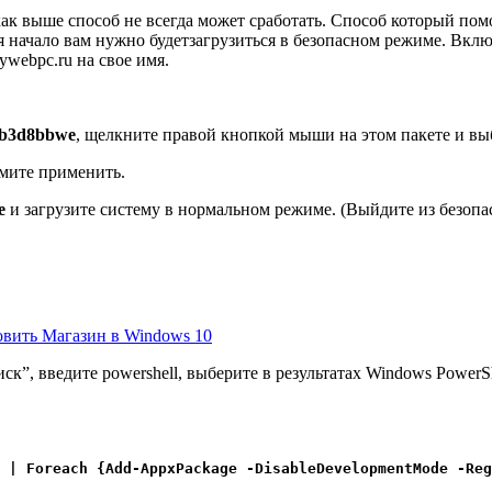
 как выше способ не всегда может сработать. Способ который по
я начало вам нужно будет
загрузиться в безопасном режиме
.
Вклю
ywebpc.ru на свое имя.
yb3d8bbwe
, щелкните правой кнопкой мыши на этом пакете и в
жмите применить.
e
и загрузите систему в нормальном режиме. (Выйдите из безопа
новить Магазин в Windows 10
ск”, введите powershell, выберите в результатах Windows Power
 | Foreach {Add-AppxPackage -DisableDevelopmentMode -Reg