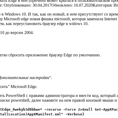
ать Edge в ней (причина может крыться в пользовательском проф
е:
Опубликовано: 30.04.2017
Обновлено: 16.07.2020
Категория: И
в Windows 10. И так, как он новый, в нем присутствуют со врем
icrosoft edge новая фишка microsoft, которая заменила Internet
, как переустановить браузер edge в widows 10.
10 до версии 2004.
 легко сбросить приложение браузер Edge по умолчанию.
Дополнительные настройки
“.
ить” Microsoft Edge.
ить PowerShell с правами администратора и ввести код, который 
оиске powershell, далее нажмите на нем правой кнопкой мыши и 
tEdge_8wekyb3d8bbwe* -recurse -Force 2>$null Get-AppXPac
tallLocation)AppXManifest.xml" -Verbose}