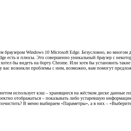
м браузером Windows 10 Microsoft Edge. Безусловно, во многом 
 у Edge есть и плюсы. Это совершенно уникальный браузер с не
 хотел бы видеть на борту Chrome. Или хотя бы установить таки
и у вас возникли проблемы с ним, возможно, вам помогут предл
рнетом использует кэш – хранящиеся на жёстком диске данные п
рректно отображаться – показывать либо устаревшую информаци
 почистить? В меню выбираем «Параметры», а в них – «Выберите