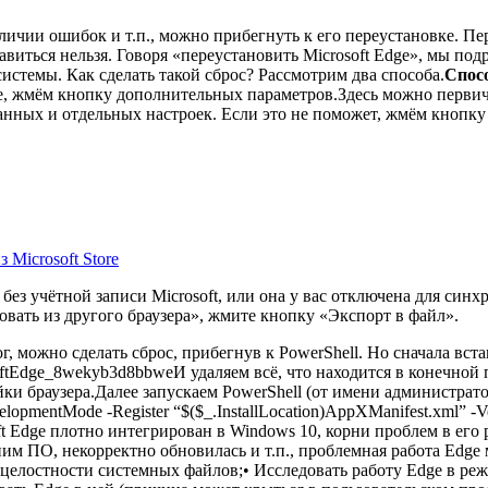
личии ошибок и т.п., можно прибегнуть к его переустановке. Пе
авиться нельзя. Говоря «переустановить Microsoft Edge», мы под
системы. Как сделать такой сброс? Рассмотрим два способа.
Спос
, жмём кнопку дополнительных параметров.Здесь можно первичн
данных и отдельных настроек. Если это не поможет, жмём кнопку
 Microsoft Store
 без учётной записи Microsoft, или она у вас отключена для син
вать из другого браузера», жмите кнопку «Экспорт в файл».
 можно сделать сброс, прибегнув к PowerShell. Но сначала вст
ftEdge_8wekyb3d8bbwe
И удаляем всё, что находится в конечной 
ки браузера.Далее запускаем PowerShell (от имени администрато
elopmentMode -Register “$($_.InstallLocation)AppXManifest.xml” -V
ft Edge плотно интегрирован в Windows 10, корни проблем в его 
им ПО, некорректно обновилась и т.п., проблемная работа Edge 
у целостности системных файлов;• Исследовать работу Edge в р