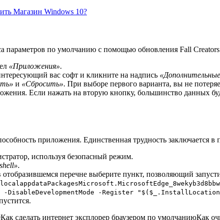
вить Магазин Windows 10?
 параметров по умолчанию с помощью обновления Fall Creators 
дел
«Приложения»
.
нтересующий вас софт и кликните на надпись
«Дополнительны
ить»
и
«Сбросить»
. При выборе первого варианта, вы не потеря
ожения. Если нажать на вторую кнопку, большинство данных буду
пособность приложения. Единственная трудность заключается в
истратор, используя безопасный режим.
hell»
.
 отобразившемся перечне выберите пункт, позволяющий запусти
localappdataPackagesMicrosoft.MicrosoftEdge_8wekyb3d8bbw
 -DisableDevelopmentMode -Register "$($_.InstallLocation
пустится.
ак сделать интернет эксплорер браузером по умолчаниюКак очис