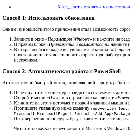
Как удалить, отключить и восстано
Способ 1: Использовать обновления
Одним из новшеств этого приложения стала возможность сброса
Зайдите в окно
«Параметры Windows»
и нажмите на раз
В правом блоке
«Приложения и возможности»
найдите и
В открывшейся вкладке вы увидите две кнопки
«Исправ
просто попытается восстановить корректную работу прил
настройкам.
Способ 2: Автоматическая работа с PowerShell
Это достаточно быстрый метод, позволяющий вернуть работос
Перезапустите компьютер и зайдите в систему как админ
Откройте меню
«Пуск»
и в строке поиска введите
«Powers
Кликните на этот инструмент правой клавишей мыши и в
Пропишите указанную ниже команду:
remove-item $env:
Microsoft.MicrosoftEdge | Foreach {Add-AppxPackage
По завершению процедуры браузер автоматически переза
Читайте также:Как переустановить Магазин в Windows 10К