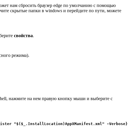
может нам сбросить браузер edge по умолчанию с помощью
чите скрытые папки в windows
и перейдите по пути, можете
ыберите
свойства
.
сного режима).
Shell, нажмите на нем правую кнопку мыши и выберите с
ister "$($_.InstallLocation)AppXManifest.xml" -Verbose}