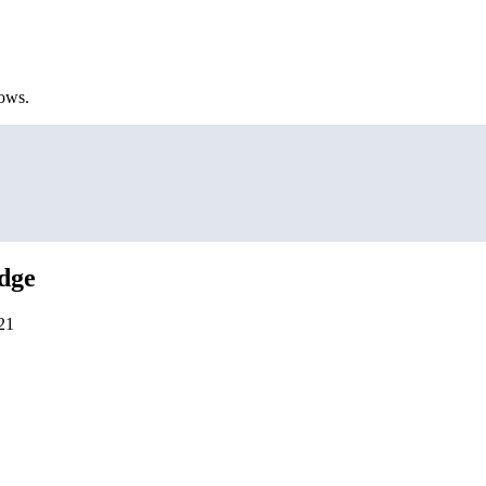
ows.
dge
21