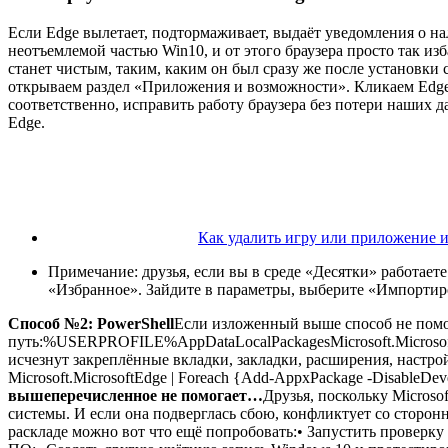
Если Edge вылетает, подтормаживает, выдаёт уведомления о на
неотъемлемой частью Win10, и от этого браузера просто так изб
станет чистым, таким, каким он был сразу же после установки 
открываем раздел «Приложения и возможности». Кликаем Edge
соответственно, исправить работу браузера без потери наших 
Edge.
Как удалить игру или приложение из
Примечание: друзья, если вы в среде «Десятки» работаете
«Избранное». Зайдите в параметры, выберите «Импортиро
Способ №2: PowerShell
Если изложенный выше способ не помог,
путь:
%USERPROFILE%AppDataLocalPackagesMicrosoft.Microso
исчезнут закреплённые вкладки, закладки, расширения, настрой
Microsoft.MicrosoftEdge | Foreach {Add-AppxPackage -DisableDev
вышеперечисленное не помогает…
Друзья, поскольку Microso
системы. И если она подверглась сбою, конфликтует со сторонн
раскладе можно вот что ещё попробовать:• Запустить проверк