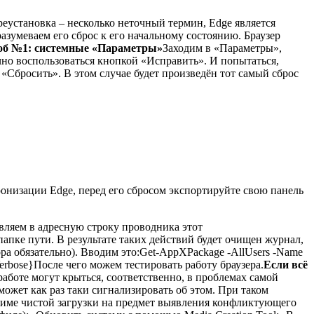
реустановка – несколько неточный термин, Edge является
разумеваем его сброс к его начальному состоянию. Браузер
об №1: системные «Параметры»
Заходим в «Параметры»,
о воспользоваться кнопкой «Исправить». И попытаться,
 «Сбросить». В этом случае будет произведён тот самый сброс
хронизации Edge, перед его сбросом экспортируйте свою панель
авляем в адресную строку проводника этот
папке пути. В результате таких действий будет очищен журнал,
ра обязательно). Вводим это:
Get-AppXPackage -AllUsers -Name
erbose}
После чего можем тестировать работу браузера.
Если всё
работе могут крыться, соответственно, в проблемах самой
может как раз таки сигнализировать об этом. При таком
ежиме чистой загрузки на предмет выявления конфликтующего