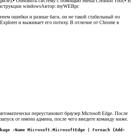
иле);• Обновить систему с помощью Media Creation Tool;• В
нструкции windows
Автор: myWEBpc
енем ошибки и разные баги, он не такой стабильный по
 Explorer и выживает его потиху. В отличие от Chrome в
автоматически переустановит браузер Microsoft Edge. После
запуск от имени админа, после чего введите команду ниже.
kage -Name Microsoft.MicrosoftEdge | Foreach {Add-