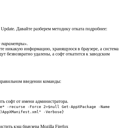
Update. Давайте разберем методику отката подробнее:
е параметры»
.
ете никакую информацию, хранящуюся в браузере, а система
т безвозвратно удалены, а софт откатится к заводским
 правильном введении команды:
ть софт от имени администратора.
e* -recurse -Force 2>$null Get-AppXPackage -Name
)AppXManifest.xml" -Verbose}
тить кэш браузера Mozilla Firefox