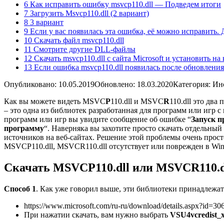
6 Как исправить ошибку msvcp110.dll — Подведем итоги
7 Загрузить Msvcp110.dll (2 вариант)
8 3 вариант
9 Если у вас появилась эта ошибка, её можно исправить. 
10 Скачать файл msvcp110.dll
11 Смотрите другие DLL-файлы
12 Скачать msvcp110.dll с сайта Microsoft и установить н
13 Если ошибка msvcp110.dll появилась после обновления
Опубликовано: 10.05.2019
Обновлено: 18.03.2020
Категория: Ин
Как вы можете видеть MSVC
P
110.dll и MSVC
R
110.dll это дв
– это одна из библиотек разработанная для программ или игр с 
программ или игр вы увидите сообщение об ошибке “
Запуск п
программу
“. Наверняка вы захотите просто скачать отдельный
источников на веб-сайтах. Решение этой проблемы очень просто
MSVCP110.dll, MSVCR110.dll отсутствует или поврежден в Win
Скачать MSVCP110.dll или MSVCR110.dl
Способ 1
. Как уже говорил выше, эти библиотеки принадлежат к 
https://www.microsoft.com/ru-ru/download/details.aspx?id=30
При нажатии скачать, вам нужно выбрать
VSU4vcredist_x