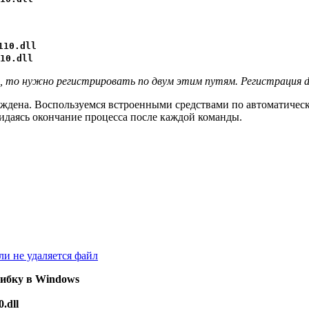
110.dll
10.dll
2, то нужно регистрировать по двум этим путям. Регистрация dl
вреждена. Воспользуемся встроенными средствами по автоматиче
идаясь окончание процесса после каждой команды.
ли не удаляется файл
шибку в Windows
.dll