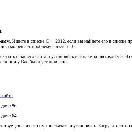
н.
грамм.
Ищите в списке C++ 2012, если вы найдете его в списке п
лностью решает проблему с msvcp110.
ачать с нашего сайта и установить все пакеты microsoft visual
 если они у Вас были установлены:
о сайта
 для x86
 для x64
тствует, значит его нужно скачать и установить. Загрузить это