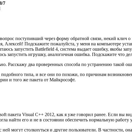
8/7
l
опрос поступивший через форму обратной связи, некий клич о по
 Алексей! Подскажите пожалуйста, у меня на компьютере установ
таюсь запустить Battlefield 4, система выдает ошибку, якобы з
юсь запустить игрушку, аналогичная ошибка. Подскажите что дел
но. Расскажу два проверенных способа по устранению такой оши
подобного типа, и все они по похожи, по причинам возникнове
ерии и того же пакета от Майкрософт.
soft пакета Visual C++ 2012, как я уже говорил ранее. Если вы в
могла найти его и не в состоянии обеспечить нормальную работу
ей могут столкнуться и другие пользователи. В частности, она м