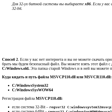
Для 32-ух битной системы вы выбираете
x86
. Если у ва
32-bit.
Способ 2
. Если у вас нет интернета и вы не можете скачать о
брать мы будем безопасный файл. Вы можете взять этот файл с д
C:Windows.old.
Эта папка старой Windows и в ней вы можете п
Куда кидать и путь файла MSVCP110.dll или MSVCR110.dll:
C:WindowsSystem32
C:WindowsSysWOW64
Регистрация файла
MSVCP110.dll:
ecли система 32-Bit –
regsvr32 C:windowssystem32msvcp
ecли система 64Bit –
regsvr32 C:windowsSysWOW64msvcp1