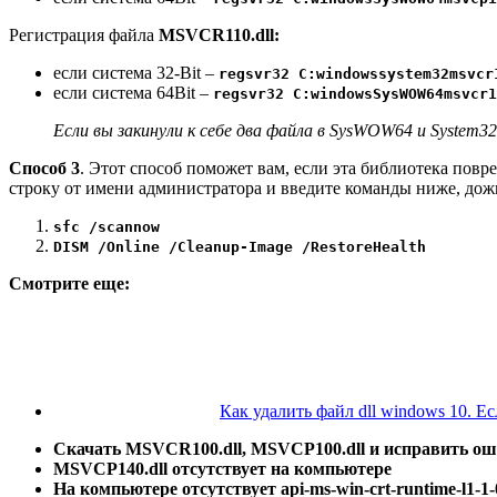
Регистрация файла
MSVCR110.dll:
ecли система 32-Bit –
regsvr32 C:windowssystem32msvcr
ecли система 64Bit –
regsvr32 C:windowsSysWOW64msvcr1
Если вы закинули к себе два файла в SysWOW64 и System3
Способ 3
. Этот способ поможет вам, если эта библиотека по
строку от имени администратора и введите команды ниже, дож
sfc /scannow
DISM /Online /Cleanup-Image /RestoreHealth
Смотрите еще:
Как удалить файл dll windows 10. Ес
Скачать MSVCR100.dll, MSVCP100.dll и исправить о
MSVCP140.dll отсутствует на компьютере
На компьютере отсутствует api-ms-win-crt-runtime-l1-1-0