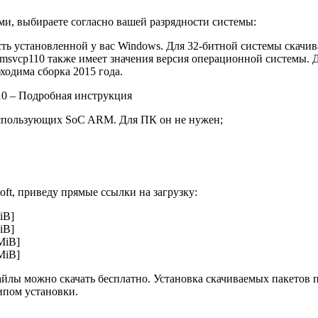
ми, выбираете согласно вашей разрядности системы:
 установленной у вас Windows. Для 32-битной системы скачиват
я msvcp110 также имеет значения версия операционной системы. 
ходима сборка 2015 года.
10 – Подробная инструкция
спользующих SoC ARM. Для ПК он не нужен;
oft, приведу прямые ссылки на загрузку:
iB]
iB]
 MiB]
 MiB]
йлы можно скачать бесплатно. Установка скачиваемых пакетов п
пом установки.