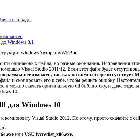
Для этого надо:
а компьютер
 до Windows 8.1
струкции windows
Автор: myWEBpc
а почти одинаковых файла, но разные окончания. Исправления эт
помощью Visual Studio 2011/12. Если этот файл будет отсутствов
рограммы невозможен, так как на компьютере отсутствует 
 файл и скопировать его к себе, чтобы решить ошибку. Настояте
е и можно скачать оригинальную dll библиотеку, и даже отдельн
dows 10.
l для Windows 10
компоненту Visual Studio 2012. По этому, просто скачайте с сайта
679.
64.exe
или
VSU4vcredist_x86.exe
.