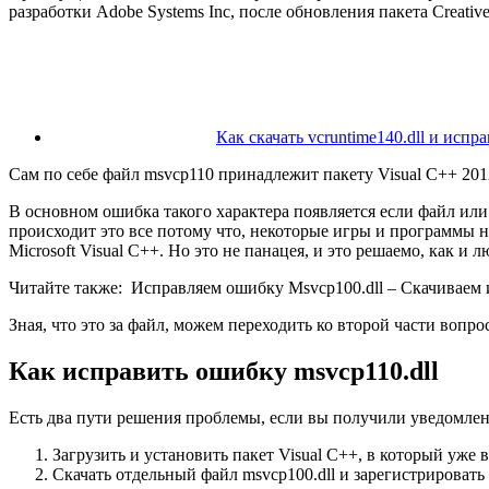
разработки Adobe Systems Inс, после обновления пакета Creative
Как скачать vcruntime140.dll и исп
Сам по себе файл msvcp110 принадлежит пакету Visual C++ 20
В основном ошибка такого характера появляется если файл или
происходит это все потому что, некоторые игры и программы на
Microsoft Visual C++. Но это не панацея, и это решаемо, как и 
Читайте также:
Исправляем ошибку Msvcp100.dll – Скачиваем 
Зная, что это за файл, можем переходить ко второй части вопрос
Как исправить ошибку msvcp110.dll
Есть два пути решения проблемы, если вы получили уведомлени
Загрузить и установить пакет Visual C++, в который уже в
Скачать отдельный файл msvcp100.dll и зарегистрировать