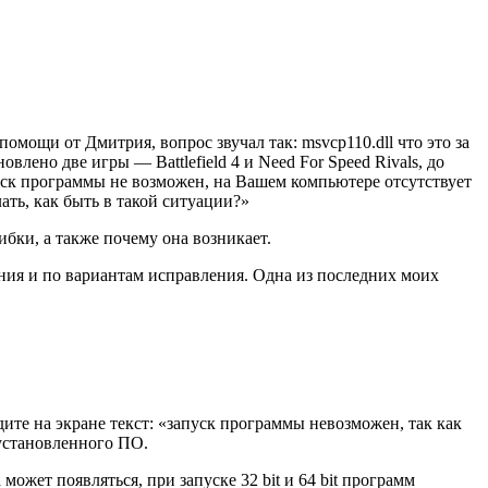
мощи от Дмитрия, вопрос звучал так: msvcp110.dll что это за
лено две игры — Battlefield 4 и Need For Speed Rivals, до
апуск программы не возможен, на Вашем компьютере отсутствует
ать, как быть в такой ситуации?»
бки, а также почему она возникает.
ния и по вариантам исправления. Одна из последних моих
идите на экране текст: «запуск программы невозможен, так как
 установленного ПО.
ожет появляться, при запуске 32 bit и 64 bit программ