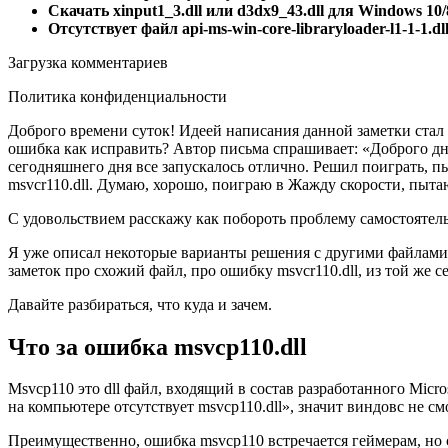
Скачать xinput1_3.dll или d3dx9_43.dll для Windows 10/
Отсутствует файл api-ms-win-core-libraryloader-l1-1-1.dl
Загрузка комментариев
Политика конфиденциальности
Доброго времени суток! Идеей написания данной заметки стал в
ошибка как исправить? Автор письма спрашивает: «Доброго дня,
сегодняшнего дня все запускалось отлично. Решил поиграть, пы
msvcr110.dll. Думаю, хорошо, поиграю в Жажду скорости, пыта
С удовольствием расскажу как побороть проблему самостоятель
Я уже описал некоторые варианты решения с другими файлами 
заметок про схожий файл, про ошибку msvcr110.dll, из той же с
Давайте разбираться, что куда и зачем.
Что за ошибка msvcp110.dll
Msvcp110 это dll файл, входящий в состав разработанного Micro
на компьютере отсутствует msvcp110.dll», значит виндовс не с
Преимущественно, ошибка msvcp110 встречается геймерам, но с н