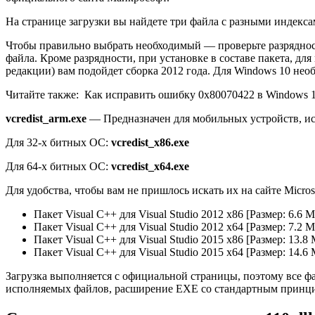
На странице загрузки вы найдете три файла с разными индекса
Чтобы правильно выбрать необходимый — проверьте разрядность
файла. Кроме разрядности, при установке в составе пакета, дл
редакции) вам подойдет сборка 2012 года. Для Windows 10 необ
Читайте также:
Как исправить ошибку 0x80070422 в Windows 
vcredist_arm.exe
— Предназначен для мобильных устройств, и
Для 32-х битных ОС:
vcredist_x86.exe
Для 64-х битных ОС:
vcredist_x64.exe
Для удобства, чтобы вам не пришлось искать их на сайте Micros
Пакет Visual C++ для Visual Studio 2012 x86 [Размер: 6.6 M
Пакет Visual C++ для Visual Studio 2012 x64 [Размер: 7.2 M
Пакет Visual C++ для Visual Studio 2015 x86 [Размер: 13.8
Пакет Visual C++ для Visual Studio 2015 x64 [Размер: 14.6
Загрузка выполняется с официальной страницы, поэтому все фа
исполняемых файлов, расширение ЕХЕ со стандартным принци