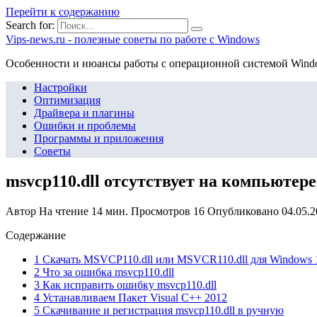
Перейти к содержанию
Search for:
Vips-news.ru - полезные советы по работе с Windows
Особенности и нюансы работы с операционной системой Wind
Настройки
Оптимизация
Драйвера и плагины
Ошибки и проблемы
Программы и приложения
Советы
msvcp110.dll отсутствует на компьютер
Автор
На чтение
14 мин.
Просмотров
16
Опубликовано
04.05.
Содержание
1 Скачать MSVCP110.dll или MSVCR110.dll для Windows 
2 Что за ошибка msvcp110.dll
3 Как исправить ошибку msvcp110.dll
4 Устанавливаем Пакет Visual C++ 2012
5 Скачивание и регистрация msvcp110.dll в ручную