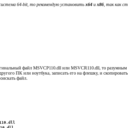
с система 64-bit, то рекомендую установить
x64
и
x86
, так как с
ригинальный файл MSVCP110.dll или MSVCR110.dll, то разумным ре
ругого ПК или ноутбука, записать его на флешку, и скопировать 
оискать файл.
110.dll
10.dll