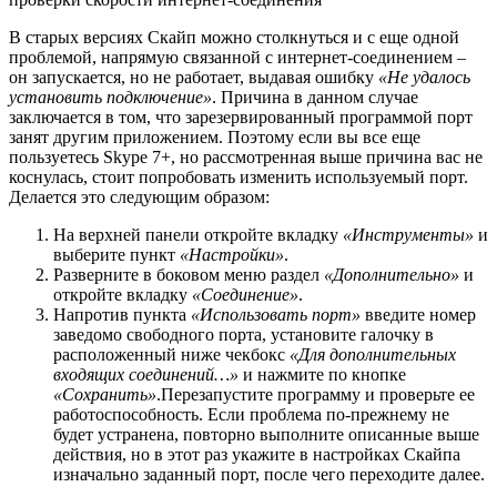
В старых версиях Скайп можно столкнуться и с еще одной
проблемой, напрямую связанной с интернет-соединением –
он запускается, но не работает, выдавая ошибку
«Не удалось
установить подключение»
. Причина в данном случае
заключается в том, что зарезервированный программой порт
занят другим приложением. Поэтому если вы все еще
пользуетесь Skype 7+, но рассмотренная выше причина вас не
коснулась, стоит попробовать изменить используемый порт.
Делается это следующим образом:
На верхней панели откройте вкладку
«Инструменты»
и
выберите пункт
«Настройки»
.
Разверните в боковом меню раздел
«Дополнительно»
и
откройте вкладку
«Соединение»
.
Напротив пункта
«Использовать порт»
введите номер
заведомо свободного порта, установите галочку в
расположенный ниже чекбокс
«Для дополнительных
входящих соединений…»
и нажмите по кнопке
«Сохранить»
.Перезапустите программу и проверьте ее
работоспособность. Если проблема по-прежнему не
будет устранена, повторно выполните описанные выше
действия, но в этот раз укажите в настройках Скайпа
изначально заданный порт, после чего переходите далее.