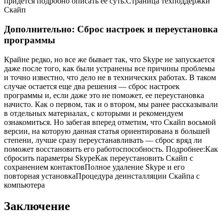
придется подробно описать ее суть.Страница техподдержки
Скайп
Дополнительно: Сброс настроек и переустановка
программы
Крайне редко, но все же бывает так, что Skype не запускается
даже после того, как были устранены все причины проблемы
и точно известно, что дело не в технических работах. В таком
случае остается еще два решения — сброс настроек
программы и, если даже это не поможет, ее переустановка
начисто. Как о первом, так и о втором, мы ранее рассказывали
в отдельных материалах, с которыми и рекомендуем
ознакомиться. Но забегая вперед отметим, что Скайп восьмой
версии, на которую данная статья ориентирована в большей
степени, лучше сразу переустанавливать — сброс вряд ли
поможет восстановить его работоспособность. Подробнее:Как
сбросить параметры SkypeКак переустановить Скайп с
сохранением контактовПолное удаление Skype и его
повторная установкаПроцедура деинсталляции Скайпа с
компьютера
Заключение