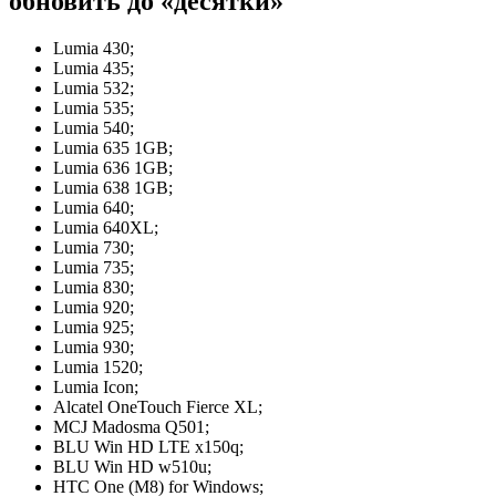
обновить до «десятки»
Lumia 430;
Lumia 435;
Lumia 532;
Lumia 535;
Lumia 540;
Lumia 635 1GB;
Lumia 636 1GB;
Lumia 638 1GB;
Lumia 640;
Lumia 640XL;
Lumia 730;
Lumia 735;
Lumia 830;
Lumia 920;
Lumia 925;
Lumia 930;
Lumia 1520;
Lumia Icon;
Alcatel OneTouch Fierce XL;
MCJ Madosma Q501;
BLU Win HD LTE x150q;
BLU Win HD w510u;
HTC One (M8) for Windows;