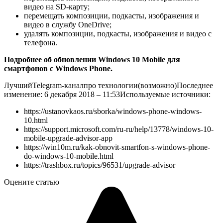
видео на SD-карту;
перемещать композиции, подкасты, изображения и
видео в службу OneDrive;
удалять композиции, подкасты, изображения и видео с
телефона.
Подробнее об обновлении Windows 10 Mobile для
смартфонов с Windows Phone.
Лучший
Telegram-канал
про технологии
(возможно)
Последнее
изменение: 6 декабря 2018 – 11:53
Используемые источники:
https://ustanovkaos.ru/sborka/windows-phone-windows-
10.html
https://support.microsoft.com/ru-ru/help/13778/windows-10-
mobile-upgrade-advisor-app
https://win10m.ru/kak-obnovit-smartfon-s-windows-phone-
do-windows-10-mobile.html
https://trashbox.ru/topics/96531/upgrade-advisor
Оцените статью