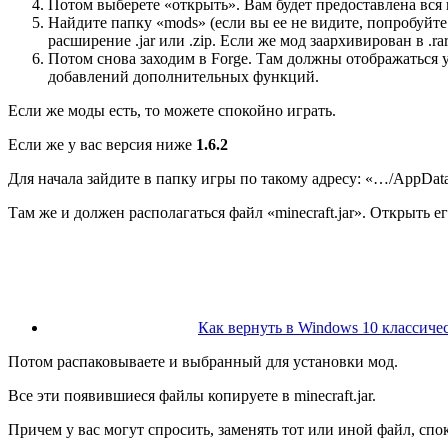
Потом выберете «открыть». Вам будет предоставлена вся 
Найдите папку «mods» (если вы ее не видите, попробуйт
расширение .jar или .zip. Если же мод заархивирован в .ra
Потом снова заходим в Forge. Там должны отображаться у
добавлений дополнительных функций.
Если же моды есть, то можете спокойно играть.
Если же у вас версия ниже
1.6.2
Для начала зайдите в папку игры по такому адресу: «…/AppData/
Там же и должен располагаться файл «minecraft.jar». Открыть
Как вернуть в Windows 10 классиче
Потом распаковываете и выбранный для установки мод.
Все эти появившиеся файлы копируете в minecraft.jar.
Причем у вас могут спросить, заменять тот или иной файл, сп