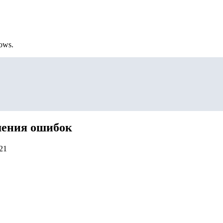
ows.
ешения ошибок
21