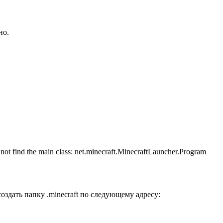
но.
ind thе mаin clаss: nеt.minecraft.MinеcrаftLаunсhеr.Prоgrаm
здать папку .minecraft по следующему адресу: