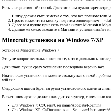
Есть альтернативный способ. Для этого вам нужно зарегистрир
Внизу должна быть заметка о том, что все пользователи W
Просто нажмите на кнопку под этим оповещением ‑‑ «claim
Далее вам нужно привязать свой аккаунт Microsoft к Moja
Дальше же смело заходите в Магазин и устанавливайте иг
Minecraft установка на Windows 7/XP
Установка Minecraft на Windows 7
Это уже вопрос несколько посложнее, хотя и довольно многие 
Для начала лучше сразу установите последнюю версию Java.
Иначе после установки вы можете столкнуться с такой проблемой,
will ехit.
Следующим шагом будет загрузка установочного клиента с инт
В скачанном архиве должен находиться лаунчер, с помощью кот
Для Windows 7: C:/Users/User name/AppData/Roaming
Для Windows XP: C:/Documents and Settings/»User name»/App