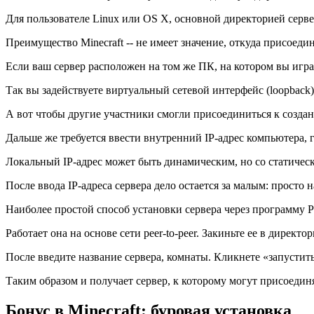
Для пользователе Linux или OS X, основной директорией сервер
Преимущество Minecraft ‑‑ не имеет значение, откуда присоеди
Если ваш сервер расположен на том же ПК, на котором вы играет
Так вы задействуете виртуальный сетевой интерфейс (loopback). 
А вот чтобы другие участники смогли присоединиться к созда
Дальше же требуется ввести внутренний IP-адрес компьютера, г
Локальный IP-адрес может быть динамическим, но со статичес
После ввода IP-адреса сервера дело остается за малым: просто
Наиболее простой способ установки сервера через программу P
Работает она на основе сети peer-to-peer. Закиньте ее в директ
После введите название сервера, комнаты. Кликнете «запустить
Таким образом и получает сервер, к которому могут присоедин
Бонус в Minecraft: буровая установка