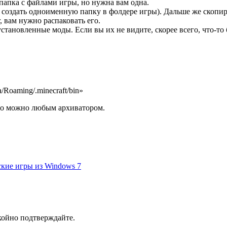
папка с файлами игры, но нужна вам одна.
е создать одноименную папку в фолдере игры). Дальше же скопи
r, вам нужно распаковать его.
становленные моды. Если вы их не видите, скорее всего, что-то
Roaming/.minecraft/bin»
 его можно любым архиватором.
ские игры из Windows 7
окойно подтверждайте.