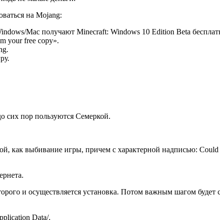
оваться на Mojang:
indows/Mac получают Minecraft: Windows 10 Edition Beta бесплат
 your free copy».
ng.
ру.
до сих пор пользуются Семеркой.
 как выбивание игры, причем с характерной надписью: Cоuld nоt f
ернета.
орого и осуществляется установка. Потом важным шагом будет со
lication Data/.