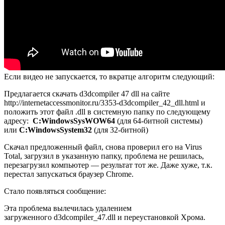
Если видео не запускается, то вкратце алгоритм следующий:
Предлагается скачать d3dcompiler 47 dll на сайте
http://internetaccessmonitor.ru/3353-d3dcompiler_42_dll.html
и
положить этот файл .dll в системную папку по следующему
адресу:
C:WindowsSysWOW64
(для 64-битной системы)
или
C:WindowsSystem32
(для 32-битной)
Скачал предложенный файл, снова проверил его на Virus
Total, загрузил в указанную папку, проблема не решилась,
перезагрузил компьютер — результат тот же. Даже хуже, т.к.
перестал запускаться браузер Chrome.
Стало появляться сообщение:
Эта проблема вылечилась удалением
загруженного d3dcompiler_47.dll и переустановкой Хрома.