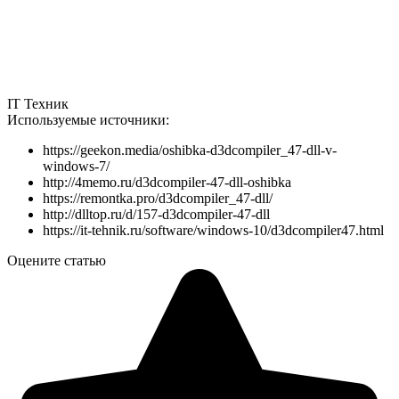
IT Техник
Используемые источники:
https://geekon.media/oshibka-d3dcompiler_47-dll-v-
windows-7/
http://4memo.ru/d3dcompiler-47-dll-oshibka
https://remontka.pro/d3dcompiler_47-dll/
http://dlltop.ru/d/157-d3dcompiler-47-dll
https://it-tehnik.ru/software/windows-10/d3dcompiler47.html
Оцените статью