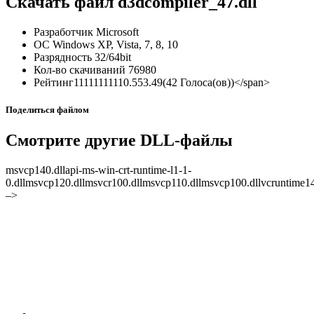
Скачать файл d3dcompiler_47.dll
Разработчик
Microsoft
ОС
Windows XP, Vista, 7, 8, 10
Разрядность
32/64bit
Кол-во скачиваний
76980
Рейтинг
1
1
1
1
1
1
1
1
1
1
0.5
5
3.49
(
42
Голоса(ов))
</span>
Поделиться файлом
Смотрите другие DLL-файлы
msvcp140.dllapi-ms-win-crt-runtime-l1-1-
0.dllmsvcp120.dllmsvcr100.dllmsvcp110.dllmsvcp100.dllvcruntime140.
–>