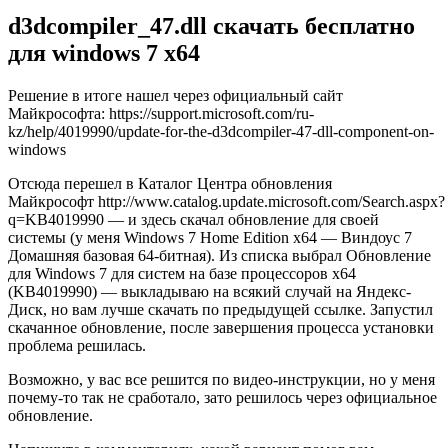
d3dcompiler_47.dll скачать бесплатно
для windows 7 x64
Решение в итоге нашел через официальный сайт
Майкрософта:
https://support.microsoft.com/ru-
kz/help/4019990/update-for-the-d3dcompiler-47-dll-component-on-
windows
Отсюда перешел в Каталог Центра обновления
Майкрософт
http://www.catalog.update.microsoft.com/Search.aspx?
q=KB4019990
— и здесь скачал обновление для своей
системы (у меня Windows 7 Home Edition x64 — Виндоус 7
Домашняя базовая 64-битная). Из списка выбрал
Обновление
для Windows 7 для систем на базе процессоров x64
(KB4019990)
— выкладываю на всякий случай на Яндекс-
Диск, но вам лучше скачать по предыдущей ссылке. Запустил
скачанное обновление, после завершения процесса установки
проблема решилась.
Возможно, у вас все решится по видео-инструкции, но у меня
почему-то так не сработало, зато решилось через официальное
обновление.