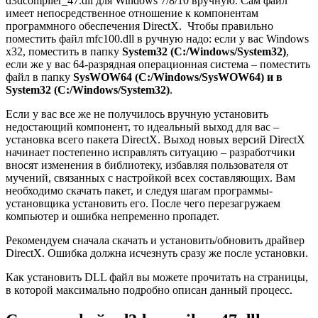
d3dcompiler_47.dll для Windows 7/8/10 вручную. Сам файл
имеет непосредственное отношение к компонентам
программного обеспечения DirectX. Чтобы правильно
поместить файл mfc100.dll в ручную надо: если у вас Windows
x32, поместить в папку
System32 (C:/Windows/System32)
,
если же у вас 64-разрядная операционная система – поместить
файл в папку
SysWOW64 (C:/Windows/SysWOW64) и в
System32 (C:/Windows/System32)
.
Если у вас все же не получилось вручную установить
недостающий компонент, то идеальный выход для вас –
установка всего пакета DirectX. Выход новых версий DirectX
начинает постепенно исправлять ситуацию – разработчики
вносят изменения в библиотеку, избавляя пользователя от
мучений, связанных с настройкой всех составляющих. Вам
необходимо скачать пакет, и следуя шагам программы-
установщика установить его. После чего перезагружаем
компьютер и ошибка непременно пропадет.
Рекомендуем сначала скачать и установить/обновить драйвер
DirectX. Ошибка должна исчезнуть сразу же после установки.
Как установить DLL файл вы можете прочитать на страницы,
в которой максимально подробно описан данный процесс.