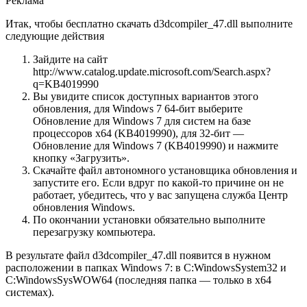
Реклама
Итак, чтобы бесплатно скачать d3dcompiler_47.dll выполните
следующие действия
Зайдите на сайт
http://www.catalog.update.microsoft.com/Search.aspx?
q=KB4019990
Вы увидите список доступных вариантов этого
обновления, для Windows 7 64-бит выберите
Обновление для Windows 7 для систем на базе
процессоров x64 (KB4019990), для 32-бит —
Обновление для Windows 7 (KB4019990) и нажмите
кнопку «Загрузить».
Скачайте файл автономного установщика обновления и
запустите его. Если вдруг по какой-то причине он не
работает, убедитесь, что у вас запущена служба Центр
обновления Windows.
По окончании установки обязательно выполните
перезагрузку компьютера.
В результате файл d3dcompiler_47.dll появится в нужном
расположении в папках Windows 7: в C:WindowsSystem32 и
C:WindowsSysWOW64 (последняя папка — только в x64
системах).