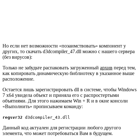
Но если нет возможности «позаимствовать» компонент у
других, то скачать d3dcompiler_47.dll можно с нашего сервера
(без вирусов):
Только не забудьте распаковать загруженный
архив
перед тем,
как копировать динамическую библиотеку в указанное выше
расположение.
Остается лишь зарегистрировать dll в системе, чтобы Windows
7 x64 увидела объект и приняла его с распростертыми
объятиями. Для этого нажимаем
Win
+
R
и в окне консоли
«Выполнить» прописываем команду:
regsvr32
d3dcompiler_43.dll
Данный код актуален для регистрации любого другого
элемента, что может потребоваться Вам в будущем.