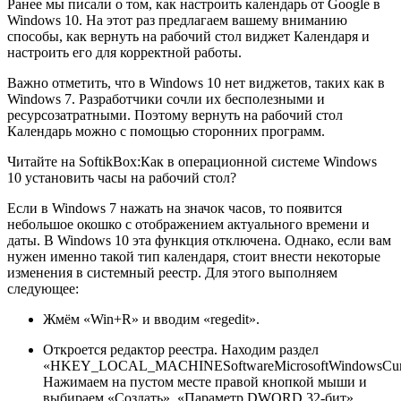
Ранее мы писали о том, как настроить календарь от Google в
Windows 10. На этот раз предлагаем вашему вниманию
способы, как вернуть на рабочий стол виджет Календаря и
настроить его для корректной работы.
Важно отметить, что в Windows 10 нет виджетов, таких как в
Windows 7. Разработчики сочли их бесполезными и
ресурсозатратными. Поэтому вернуть на рабочий стол
Календарь можно с помощью сторонних программ.
Читайте на SoftikBox:
Как в операционной системе Windows
10 установить часы на рабочий стол?
Если в Windows 7 нажать на значок часов, то появится
небольшое окошко с отображением актуального времени и
даты. В Windows 10 эта функция отключена. Однако, если вам
нужен именно такой тип календаря, стоит внести некоторые
изменения в системный реестр. Для этого выполняем
следующее:
Жмём «Win+R» и вводим «regedit».
Откроется редактор реестра. Находим раздел
«HKEY_LOCAL_MACHINESoftwareMicrosoftWindowsCurren
Нажимаем на пустом месте правой кнопкой мыши и
выбираем «Создать», «Параметр DWORD 32-бит».