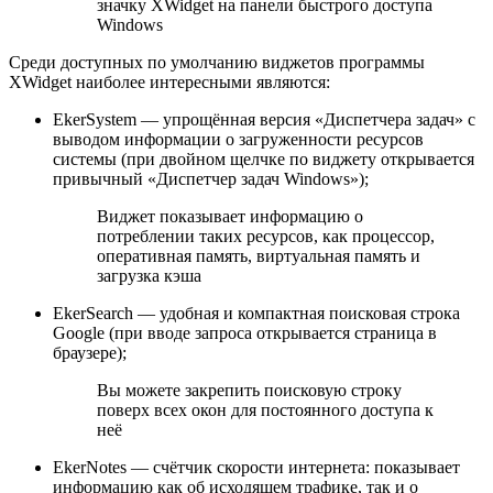
значку XWidget на панели быстрого доступа
Windows
Среди доступных по умолчанию виджетов программы
XWidget наиболее интересными являются:
EkerSystem — упрощённая версия «Диспетчера задач» с
выводом информации о загруженности ресурсов
системы (при двойном щелчке по виджету открывается
привычный «Диспетчер задач Windows»);
Виджет показывает информацию о
потреблении таких ресурсов, как процессор,
оперативная память, виртуальная память и
загрузка кэша
EkerSearch — удобная и компактная поисковая строка
Google (при вводе запроса открывается страница в
браузере);
Вы можете закрепить поисковую строку
поверх всех окон для постоянного доступа к
неё
EkerNotes — счётчик скорости интернета: показывает
информацию как об исходящем трафике, так и о