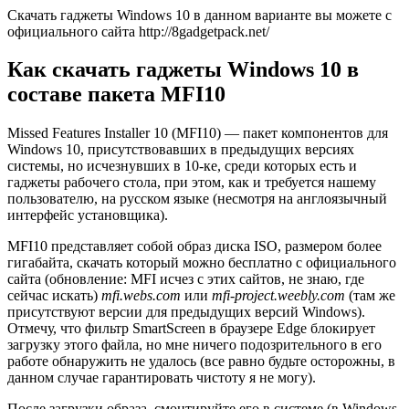
Скачать гаджеты Windows 10 в данном варианте вы можете с
официального сайта http://8gadgetpack.net/
Как скачать гаджеты Windows 10 в
составе пакета MFI10
Missed Features Installer 10 (MFI10) — пакет компонентов для
Windows 10, присутствовавших в предыдущих версиях
системы, но исчезнувших в 10-ке, среди которых есть и
гаджеты рабочего стола, при этом, как и требуется нашему
пользователю, на русском языке (несмотря на англоязычный
интерфейс установщика).
MFI10 представляет собой образ диска ISO, размером более
гигабайта, скачать который можно бесплатно с официального
сайта (обновление: MFI исчез с этих сайтов, не знаю, где
сейчас искать)
mfi.webs.com
или
mfi-project.weebly.com
(там же
присутствуют версии для предыдущих версий Windows).
Отмечу, что фильтр SmartScreen в браузере Edge блокирует
загрузку этого файла, но мне ничего подозрительного в его
работе обнаружить не удалось (все равно будьте осторожны, в
данном случае гарантировать чистоту я не могу).
После загрузки образа, смонтируйте его в системе (в Windows