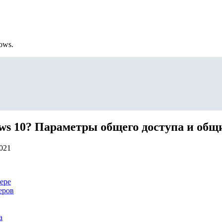
ows.
ws 10? Параметры общего доступа и общи
2021
ере
еров
а