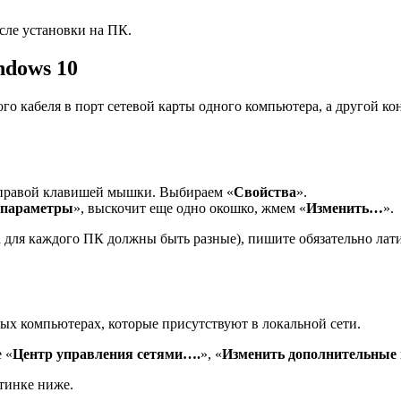
сле установки на ПК.
dows 10
вого кабеля в порт сетевой карты одного компьютера, а другой к
 правой клавишей мышки. Выбираем «
Свойства
».
 параметры
», выскочит еще одно окошко, жмем «
Изменить…
».
 для каждого ПК должны быть разные), пишите обязательно лат
ных компьютерах, которые присутствуют в локальной сети.
е «
Центр управления сетями….
», «
Изменить дополнительны
тинке ниже.