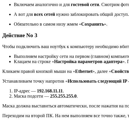
Включаем аналогично и для
гостевой сети
. Смотрим фот
А вот для
всех сетей
нужно заблокировать общий доступ
Обязательно в самом низу жмем «
Сохранить
».
Действие No 3
Чтобы подключить ваш ноутбук к компьютеру необходимо вбить 
Выполняем настройку сети на первом (главном) компьют
Клацаем на строке «
Настройка параметров адаптера
». 
Кликаем правой кнопкой мыши на «
Ethernet
», далее «
Свойств
Устанавливаем точку напротив «
Использовать следующий IP
IP-адрес —
192.168.11.11
.
Маска подсети —
255.255.255.0
.
Маска должна выставиться автоматически, после нажатия на п
Переходим на второй ПК. На нем выполняем все точно также, т