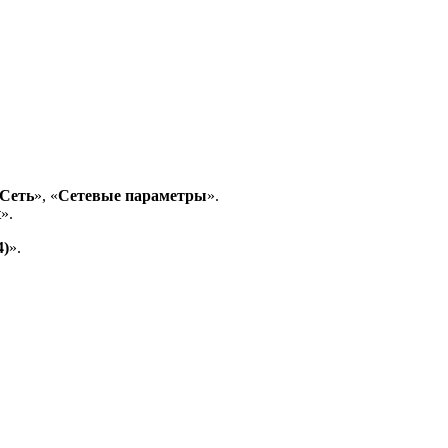
Сеть
», «
Сетевые параметры
».
t
».
4)
».