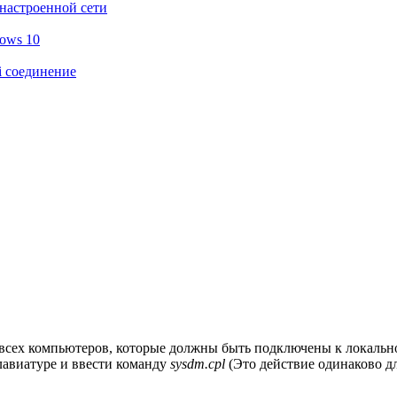
настроенной сети
ows 10
i соединение
 всех компьютеров, которые должны быть подключены к локально
лавиатуре и ввести команду
sysdm.cpl
(Это действие одинаково дл