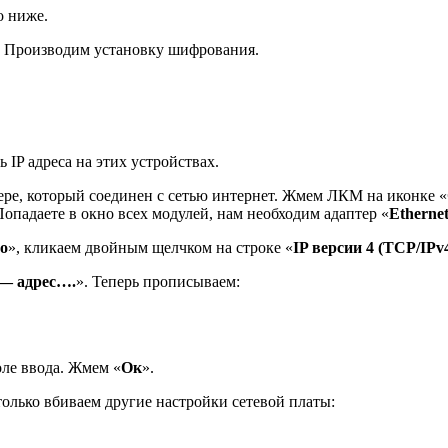
о ниже.
. Производим установку шифрования.
IP адреса на этих устройствах.
ере, который соединен с сетью интернет. Жмем ЛКМ на иконке «
Попадаете в окно всех модулей, нам необходим адаптер «
Etherne
о
», кликаем двойным щелчком на строке «
IP версии 4 (TCP/IPv
 — адрес….
». Теперь прописываем:
оле ввода. Жмем «
Ок
».
олько вбиваем другие настройки сетевой платы: