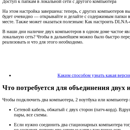
Доступ к папкам в локальной сети с другого компьютера
На этом настройка завершена: теперь, с других компьютеров в
будет очевидно — открывайте и делайте с содержимым папки все
месте. Также может оказаться полезным: Как настроить DLNA-с
В наши дни наличие двух компьютеров в одном доме частое явле
локальную сеть? Чтобы в дальнейшем можно было быстро пере
реализовать и что для этого необходимо.
Каким способом узнать какая верси
Что потребуется для объединения двух 
Чтобы подключить два компьютера, 2 ноутбука или компьютер 
Сетевой кабель, обжатый с двух сторон (патч-корд). Вдр
пары, все схемы.
Если нужно соединить два стационарных компьютера тогд
не составит, потому что сетевые карты там точно есть.