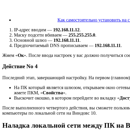
Как самостоятельно установить на 
IP-адрес вводим —
192.168.11.12
.
Маску подсети вбиваем —
255.255.255.0
.
Основной шлюз —
192.168.11.11
.
Предпочитаемый DNS прописываем —
192.168.11.11
.
Жмем «
Ок
». После ввода настроек у вас должно получиться со
Действие No 4
Последний этап, завершающий настройку. На первом (главном) 
На ПК который является шлюзом, открываем окно сетевых
жмете ПКМ, «
Свойства
».
Выскочит окошко, в котором перейдите во вкладку «
Дост
После выполненного четвертого действия, вы сможете пользова
компьютеры по локальной сети на Виндовс 10.
Наладка локальной сети между ПК на В