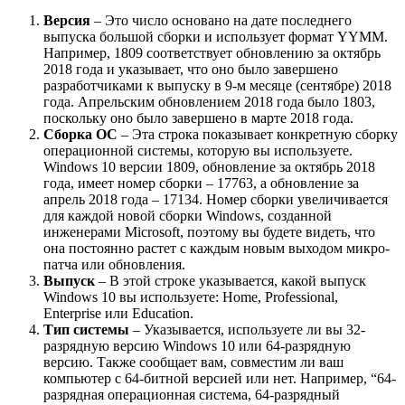
Версия
– Это число основано на дате последнего
выпуска большой сборки и использует формат YYMM.
Например, 1809 соответствует обновлению за октябрь
2018 года и указывает, что оно было завершено
разработчиками к выпуску в 9-м месяце (сентябре) 2018
года. Апрельским обновлением 2018 года было 1803,
поскольку оно было завершено в марте 2018 года.
Сборка ОС
– Эта строка показывает конкретную сборку
операционной системы, которую вы используете.
Windows 10 версии 1809, обновление за октябрь 2018
года, имеет номер сборки – 17763, а обновление за
апрель 2018 года – 17134. Номер сборки увеличивается
для каждой новой сборки Windows, созданной
инженерами Microsoft, поэтому вы будете видеть, что
она постоянно растет с каждым новым выходом микро-
патча или обновления.
Выпуск
– В этой строке указывается, какой выпуск
Windows 10 вы используете: Home, Professional,
Enterprise или Education.
Тип системы
– Указывается, используете ли вы 32-
разрядную версию Windows 10 или 64-разрядную
версию. Также сообщает вам, совместим ли ваш
компьютер с 64-битной версией или нет. Например, “64-
разрядная операционная система, 64-разрядный