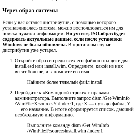
Через образ системы
Если у вас остался дистрибутив, с помощью которого
устанавливалась система, можно воспользоваться им для
поиска нужной информации.
Но учтите, ISO-образ будет
содержать актуальные данные, если после установки
Windows не была обновлена.
В противном случае
дистрибутив уже устарел.
Откройте образ и среди всех его файлов отыщите два:
install.esd или install.wim. Определите, какой из них
весит больше, и запомните его имя.
Найдите более тяжелый файл install
Перейдите к «Командной строке» с правами
администратора. Выполните запрос dism /Get-WimInfo
/WimFile:X:sourcesY /index:1, где X — путь до файла, Y
— его название. В итоге сформируется список, дающий
необходимую информацию.
Выполните команду dism /Get-WimInfo
/WimFile:F:sourcesinstall.wim /index:1