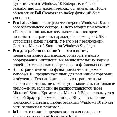
функции, что и Windows 10 Enterprise, и было
разработано для академических организаций. После
обновления Fall Creators его набор функций был
уменьшен.
Pro Education
— специальная версия Windows 10 для
образовательного сектора. В него входит приложение
«Настройка школьных компьютеров» , которое
позволяет настраивать параметры с помощью USB-
устройства флэш-памяти. У него нет предложений
Cortana , Microsoft Store или Windows Spotlight.
Pro для рабочих станций
— это издание,
предназначенное для высокопроизводительного
оборудования, интенсивных вычислительных задач и
новейших серверных процессоров и файловых систем.
S
— ограниченный по функциональности режим
Windows 10, предназначенный для розничной торговли
и обучения. Его наиболее важным ограничением
является то, что вы не можете устанавливать настольные
приложения, если они не распространяются через
Microsoft Store . Кроме того, Microsoft Edge используется
как веб-браузер по умолчанию, а Bing — в качестве
поисковой системы. Любая редакция Windows 10 может
быть запущена в режиме S.
IoT
— это издание предназначено для недорогих
устройств, таких как Raspberry Pi, и