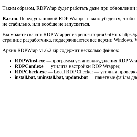
Таким образом, RDPWrap будет работать даже при обновлении ве
Важно
. Перед установкой RDP Wrapper важно убедится, чтобы 
не стабильно, или вообще не запускаться.
Вы можете скачать RDP Wrapper из репозитория GitHub: https://g
странице разработчика, поддерживаются все версии Windows. Wi
Архив RDPWrap-v1.6.2.zip содержит несколько файлов:
RDPWinst
.exe
—программа установки/удаления RDP Wrapp
RDPConf
.exe
— утилита настройки RDP Wrapper;
RDPCheck
.exe
— Local RDP Checker — утилита проверк
install
.bat
, uninstall
.bat
, update
.bat
— пакетные файлы для 