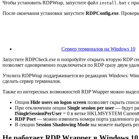
Чтобы установить RDPWrap, запустите файл
с пра
install.bat
После окончания установки запустите
RDPConfig
.exe
. Проверь
Сервер терминалов на Windows 10
Запустите RDPCheck.exe и попробуйте открыть вторую RDP се
позволяет одновременно подключаться по RDP сразу двум удал
Утилита RDPWrap поддерживается во редакциях Windows: Windo
сделать сервер терминалов.
Также из интересных возможностей RDP Wrapper можно выдел
Опция
Hide
users
on
logon
screen
позволяет скрыть список
При отключении опции
Single
session
per
user
— будут ра
fSingleSessionPerUser
= 0 в ветке HKLMSYSTEM CurrentCont
RDP
Port
— можно изменить номера порта удаленного раб
В секции
Session Shadowing Mode
вы можете выбрать реж
Не работает RDP Wrapper в Windows 10