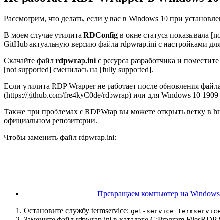
Рассмотрим, что делать, если у вас в Windows 10 при установ
В моем случае утилита
RDConfig
в окне статуса показывала
[n
GitHub актуальную версию файла rdpwrap.ini с настройками для
Скачайте файл
rdpwrap.ini
с ресурса разработчика и поместите 
[not supported]
сменилась на
[fully supported]
.
Если утилита RDP Wrapper не работает после обновления файла 
(https://github.com/fre4kyC0de/rdpwrap) или для Windows 10 1909
Также при проблемах с RDPWrap вы можете открыть ветку в https
официальном репозитории.
Чтобы заменить файл rdpwrap.ini:
Превращаем компьютер на Windows 
Остановите службу termservice:
get-service termservic
Замените файл rdpwrap.ini в каталоге C:Program FilesRDP 