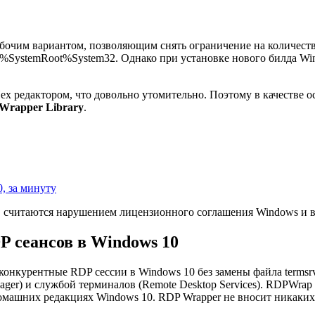
рабочим вариантом, позволяющим снять ограничение на количе
%SystemRoot%System32. Однако при установке нового билда Win
Hex редактором, что довольно утомительно. Поэтому в качестве 
Wrapper Library
.
, за минуту
, считаются нарушением лицензионного соглашения Windows и вы
 сеансов в Windows 10
онкурентные RDP сессии в Windows 10 без замены файла termsrv.
ger) и службой терминалов (Remote Desktop Services). RDPWrap
машних редакциях Windows 10. RDP Wrapper не вносит никаких из