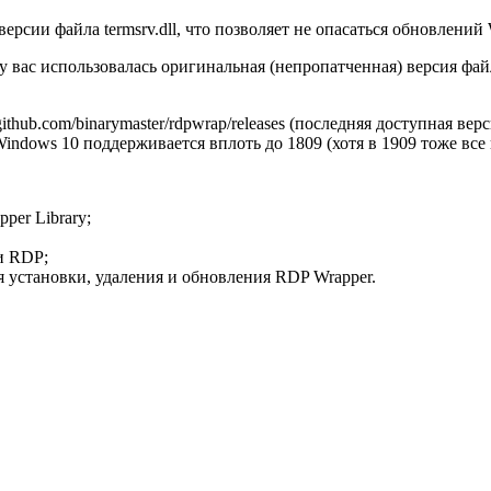
рсии файла termsrv.dll, что позволяет не опасаться обновлений
у вас использовалась оригинальная (непропатченная) версия файл
ithub.com/binarymaster/rdpwrap/releases (последняя доступная ве
ndows 10 поддерживается вплоть до 1809 (хотя в 1909 тоже все п
er Library;
и RDP;
установки, удаления и обновления RDP Wrapper.