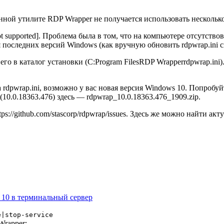
ленной утилите RDP Wrapper не получается использовать несколь
ot supported]
. Проблема была в том, что на компьютере отсутствов
 последних версий Windows (как вручную обновить rdpwrap.ini с
его в каталог установки (C:Program FilesRDP Wrapperrdpwrap.ini)
rdpwrap.ini, возможно у вас новая версия Windows 10. Попробуйт
 (10.0.18363.476) здесь — rdpwrap_10.0.18363.476_1909.zip.
://github.com/stascorp/rdpwrap/issues. Здесь же можно найти ак
10 в терминальный сервер
e|stop-service
Wrapper;