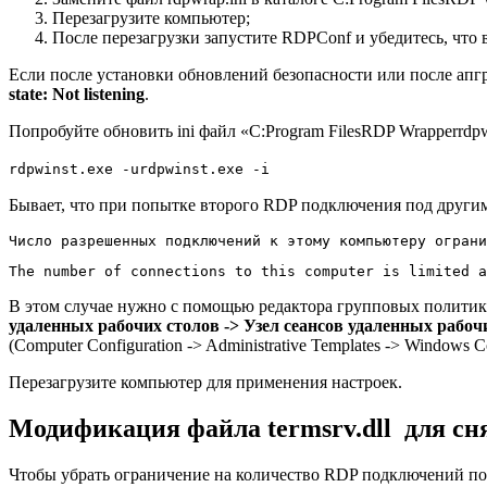
Перезагрузите компьютер;
После перезагрузки запустите RDPConf и убедитесь, что 
Если после установки обновлений безопасности или после апгр
state
: Not
listening
.
Попробуйте обновить ini файл «C:Program FilesRDP Wrapperrdp
rdpwinst.exe -urdpwinst.exe -i
Бывает, что при попытке второго RDP подключения под другим 
Число разрешенных подключений к этому компьютеру ограни
The number of connections to this computer is limited a
В этом случае нужно с помощью редактора групповых политики
удаленных рабочих столов -> Узел сеансов удаленных рабо
(Computer Configuration -> Administrative Templates -> Windows C
Перезагрузите компьютер для применения настроек.
Модификация файла termsrv.dll для сн
Чтобы убрать ограничение на количество RDP подключений пол