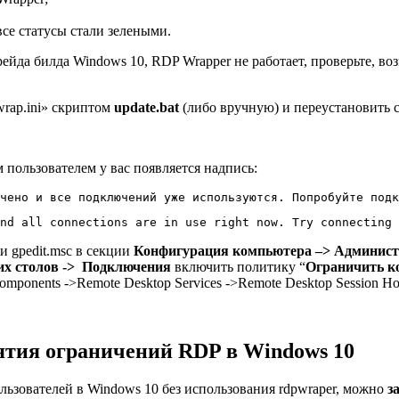
все статусы стали зелеными.
ейда билда Windows 10, RDP Wrapper не работает, проверьте, во
wrap.ini» скриптом
update.bat
(либо вручную) и переустановить 
пользователем у вас появляется надпись:
чено и все подключений уже используются. Попробуйте подк
nd all connections are in use right now. Try connecting 
 gpedit.msc в секции
Конфигурация компьютера –> Админис
чих столов -> Подключения
включить политику “
Ограничить к
omponents ->Remote Desktop Services ->Remote Desktop Session Host
ятия ограничений RDP в Windows 10
ьзователей в Windows 10 без использования rdpwraper, можно
з