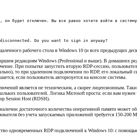
, он будет отключен. Вы все равно хотите войти в систему
disconnected. Do you want to sign in anyway?
аленного рабочего стола в Windows 10 (и всех предыдущих дес
аршим редакциям Windows (Professional и выше). В домашних р
чение. При попытке запустить вторую RDP-сессию, пользовател
ально), то при удаленном подключении по RDP, его локальный с
ется, если пользователь авторизуется на консоле системы.
ючений является не техническим, а скорее лицензионным. Таким
кольких пользователей. Логика Microsoft проста: если вам нуже
p Session Host (RDSH).
 наличии достаточного количества оперативной памяти может о
зователя без учета запускаемых приложений требуется 150-200 
ество одновременных RDP подключений к Windows 10: с помощ