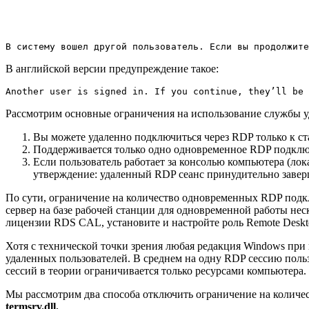
В систему вошел другой пользователь. Если вы продолжите
В английской версии предупреждение такое:
Another user is signed in. If you continue, they’ll be 
Рассмотрим основные ограничения на использование службы уд
Вы можете удаленно подключиться через RDP только к ст
Поддерживается только одно одновременное RDP подклю
Если пользователь работает за консолью компьютера (лок
утверждение: удаленный RDP сеанс принудительно заверша
По сути, ограничение на количество одновременных RDP подкл
сервер на базе рабочей станции для одновременной работы нес
лицензии RDS CAL, установите и настройте роль Remote Deskto
Хотя с технической точки зрения любая редакция Windows при
удаленных пользователей. В среднем на одну RDP сессию поль
сессий в теории ограничивается только ресурсами компьютера.
Мы рассмотрим два способа отключить ограничение на колич
termsrv
.dll
.