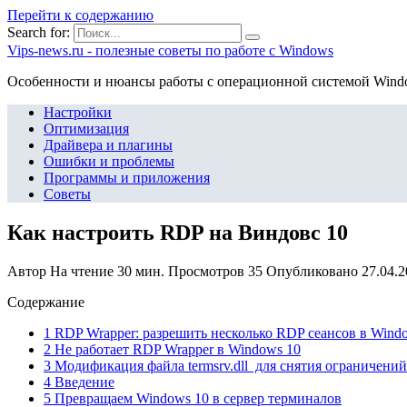
Перейти к содержанию
Search for:
Vips-news.ru - полезные советы по работе с Windows
Особенности и нюансы работы с операционной системой Wind
Настройки
Оптимизация
Драйвера и плагины
Ошибки и проблемы
Программы и приложения
Советы
Как настроить RDP на Виндовс 10
Автор
На чтение
30 мин.
Просмотров
35
Опубликовано
27.04.
Содержание
1 RDP Wrapper: разрешить несколько RDP сеансов в Wind
2 Не работает RDP Wrapper в Windows 10
3 Модификация файла termsrv.dll для снятия ограничени
4 Введение
5 Превращаем Windows 10 в сервер терминалов