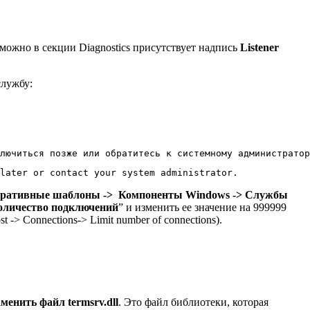
зможно в секции Diagnostics присутствует надпись
Listener
службу:
лючиться позже или обратитесь к системному администратор
later or contact your system administrator.
тративные шаблоны -> Компоненты
Windows
-> Службы
оличество подключений
” и изменить ее значение на 999999
 -> Connections-> Limit number of connections).
аменить файл termsrv.dll
. Это файл библиотеки, которая