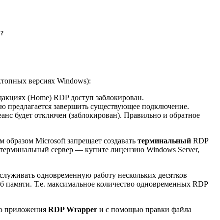
?
ктопных версиях Windows):
едакциях (Home) RDP доступ заблокирован.
ю предлагается завершить существующее подключение.
еанс будет отключен (заблокирован). Правильно и обратное
 образом Microsoft запрещает создавать
терминальный
RDP
н терминальный сервер — купите лицензию Windows Server,
бслуживать одновременную работу нескольких десятков
Мб памяти. Т.е. максимальное количество одновременных RDP
ью приложения
RDP
Wrapper
и с помощью правки файла