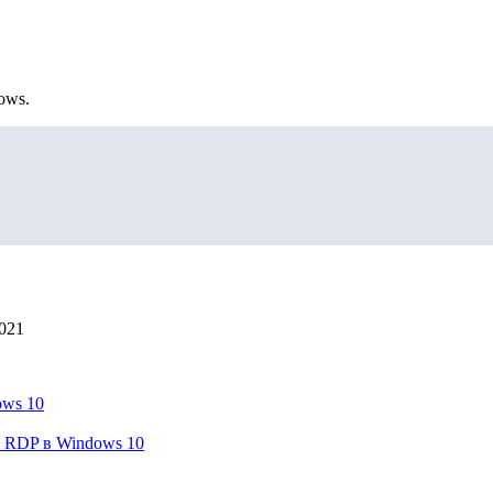
ows.
2021
ows 10
й RDP в Windows 10