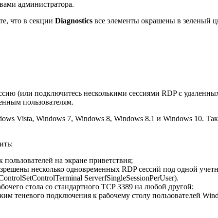
вами администратора.
те, что в секции
Diagnostics
все элементы окрашены в зеленый ц
ссию (или подключитесь несколькими сессиями RDP с удаленных
енным пользователям.
ws Vista, Windows 7, Windows 8, Windows 8.1 и Windows 10. Т
ить:
 пользователей на экране приветствия;
зрешены несколько одновременных RDP сессий под одной учетно
rolSetControlTerminal ServerfSingleSessionPerUser).
очего стола со стандартного TCP 3389 на любой другой;
им теневого подключения к рабочему столу пользователей Wind