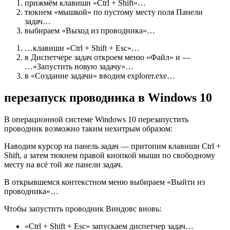
прижмём клавиши «
Ctrl + Shift
«…
тюкнем «мышкой» по пустому месту поля Панели
задач…
выбираем «Выход из проводника»…
…клавиши «Ctrl + Shift + Esc»…
в Диспетчере задач откроем меню «Файл» и —
…»Запустить новую задачу»…
в «Создание задачи» вводим
explorer.exe
…
перезапуск проводника в Windows 10
В операционной системе Windows 10 перезапустить
проводник возможно таким нехитрым образом:
Наводим курсор на панель задач — притопим клавиши
Ctrl +
Shift
, а затем тюкнем правой кнопкой мыши по свободному
месту на всё той же панели задач.
В открывшемся контекстном меню выбираем «Выйти из
проводника»…
Чтобы запустить проводник Виндовс вновь:
«
Ctrl + Shift + Esc
» запускаем диспетчер задач…