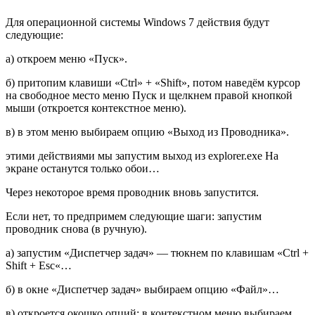
Для операционной системы Windows 7 действия будут
следующие:
а) откроем меню «Пуск».
б) притопим клавиши «Ctrl» + «Shift», потом наведём курсор
на свободное место меню Пуск и щелкнем правой кнопкой
мыши (откроется контекстное меню).
в) в этом меню выбираем опцию «Выход из Проводника».
этими действиями мы запустим выход из
explorer.exe
На
экране останутся только обои…
Через некоторое время проводник вновь запустится.
Если нет, то предпримем следующие шаги: запустим
проводник снова (в ручную).
а) запустим «Диспетчер задач» — тюкнем по клавишам «
Ctrl +
Shift + Esc
«…
б) в окне «Диспетчер задач» выбираем опцию «Файл»…
в) откроется окошко опций: в контекстном меню выбираем