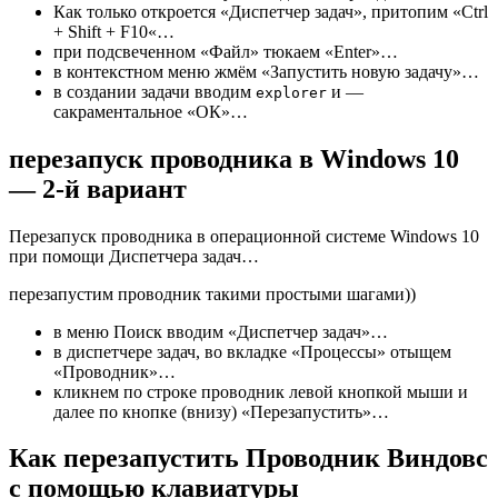
Как только откроется «Диспетчер задач», притопим «
Ctrl
+ Shift + F10
«…
при подсвеченном «Файл» тюкаем «Enter»…
в контекстном меню жмём «Запустить новую задачу»…
в создании задачи вводим
и —
explorer
сакраментальное «ОК»…
перезапуск проводника в Windows 10
— 2-й вариант
Перезапуск проводника в операционной системе Windows 10
при помощи Диспетчера задач…
перезапустим проводник такими простыми шагами))
в меню Поиск вводим «Диспетчер задач»…
в диспетчере задач, во вкладке «Процессы» отыщем
«Проводник»…
кликнем по строке
проводник
левой кнопкой мыши и
далее по кнопке (внизу) «Перезапустить»…
Как перезапустить Проводник Виндовс
с помощью клавиатуры