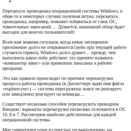
Перезапуск проводника операционной системы Windows, в
обще-то в некоторых случаях полезная штука: перезапуск
проводника, например, поможет избавиться от глюк ОС,
томительных зависаний… Думается, нынешний обзор будет
выгоден для многих пользователей!
Всем нам знакома ситуация, когда некое запущенное
приложение долго не открываются (либо при текущей работе
случается тормоз), Windows долго думает… прежде, чем
выполнить какое-либо действие: это принято называть
«компьютер завис» или временное
зависание в работе
программ
.
Это как правило происходит по причине перенагрузки
процесса работы проводника (в Диспетчере задач имя файла
«explorer.exe») — система перегружена: вовсе
не реагирует,
или замедленно реагирует на команды…
Существует несколько способов перезагрузить проводник
Виндовс: варианты перезагрузки несколько отличаются в ОС
10, 8 и 7. Рассмотрим наиболее действенные для каждой
операционной системы.
Мне симпатичен один из простых по выполнению, но