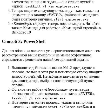
элементов на панели задач — она станет пустой и
черной.
taskkill /f /im explorer.exe
Теперь введите следующую команду – как только вы
нажмете на клавишу
«ENTER»
, файловый менеджер
будет повторно запущен.
start explorer.exe
«Командную строку»
теперь можно закрыть.Читайте
также: Команды для работы с «Командной строкой» в
Виндовс 10
Способ 3: PowerShell
Данная оболочка является усовершенствованным аналогом
рассмотренной выше консоли и не менее эффективно
справляется с решением нашей сегодняшней задачи.
Выполните действия из шагов №1-2 предыдущего
способа, только в этот раз в поисковую строку вводите
запрос PowerShell. Не забудьте запустить ее от имени
администратора, выбрав соответствующий пункт
справа.
Остановите работу
«Проводника»
путем ввода
обозначенной ниже команды и нажатия
«ENTER»
.
taskkill /f /im explorer.exe
Повторно запустите процесс, указав и выполнив
следующую команду:
Как и в
start explorer.exe