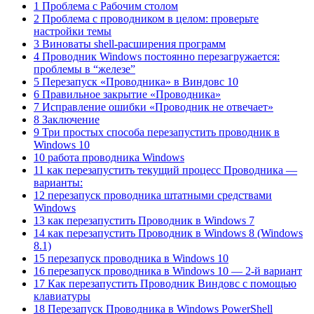
1 Проблема с Рабочим столом
2 Проблема с проводником в целом: проверьте
настройки темы
3 Виноваты shell-расширения программ
4 Проводник Windows постоянно перезагружается:
проблемы в “железе”
5 Перезапуск «Проводника» в Виндовс 10
6 Правильное закрытие «Проводника»
7 Исправление ошибки «Проводник не отвечает»
8 Заключение
9 Три простых способа перезапустить проводник в
Windows 10
10 работа проводника Windows
11 как перезапустить текущий процесс Проводника —
варианты:
12 перезапуск проводника штатными средствами
Windows
13 как перезапустить Проводник в Windows 7
14 как перезапустить Проводник в Windows 8 (Windows
8.1)
15 перезапуск проводника в Windows 10
16 перезапуск проводника в Windows 10 — 2-й вариант
17 Как перезапустить Проводник Виндовс с помощью
клавиатуры
18 Перезапуск Проводника в Windows PowerShell