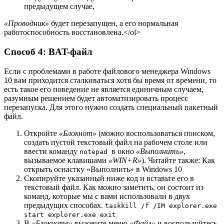
предыдущем случае,
«Проводник»
будет перезапущен, а его нормальная
работоспособность восстановлена.</ol>
Способ 4: BAT-файл
Если с проблемами в работе файлового менеджера Windows
10 вам приходится сталкиваться хотя бы время от времени, то
есть такое его поведение не является единичным случаем,
разумным решением будет автоматизировать процесс
перезапуска. Для этого нужно создать специальный пакетный
файл.
Откройте
«Блокнот»
(можно воспользоваться поиском,
создать пустой текстовый файл на рабочем столе или
ввести команду
в окно
«Выполнить»
,
notepad
вызываемое клавишами
«WIN+R»
). Читайте также: Как
открыть оснастку «Выполнить» в Windows 10
Скопируйте указанный ниже код и вставьте его в
текстовый файл. Как можно заметить, он состоит из
команд, которые мы с вами использовали в двух
предыдущих способах.
taskkill /f /IM explorer.exe
start explorer.exe exit
В
«Блокноте»
вызовите меню
«Файл»
и воспользуйтесь