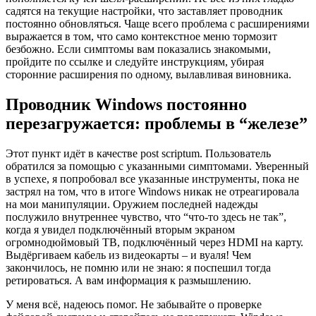
садятся на текущие настройки, что заставляет проводник
постоянно обновляться. Чаще всего проблема с расширениями
выражается в том, что само контекстное меню тормозит
безбожно. Если симптомы вам показались знакомыми,
пройдите по ссылке и следуйте инструкциям, убирая
сторонние расширения по одному, вылавливая виновника.
Проводник Windows постоянно
перезагружается: проблемы в “железе”
Этот пункт идёт в качестве post scriptum. Пользователь
обратился за помощью с указанными симптомами. Уверенный
в успехе, я попробовал все указанные инструменты, пока не
застрял на том, что в итоге Windows никак не отреагировала
на мои манипуляции. Оружием последней надежды
послужило внутреннее чувство, что “что-то здесь не так”,
когда я увидел подключённый вторым экраном
огромнодюймовый ТВ, подключённый через HDMI на карту.
Выдёргиваем кабель из видеокарты – и вуаля! Чем
закончилось, не помню или не знаю: я поспешил тогда
ретироваться. А вам информация к размышлению.
У меня всё, надеюсь помог. Не забывайте о проверке