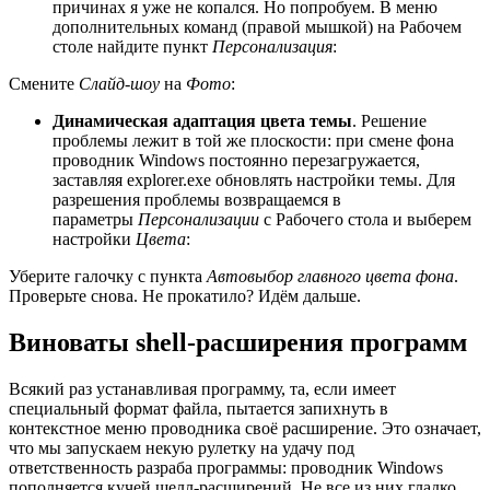
причинах я уже не копался. Но попробуем. В меню
дополнительных команд (правой мышкой) на Рабочем
столе найдите пункт
Персонализация
:
Смените
Слайд-шоу
на
Фото
:
Динамическая адаптация цвета темы
. Решение
проблемы лежит в той же плоскости: при смене фона
проводник Windows постоянно перезагружается,
заставляя explorer.exe обновлять настройки темы. Для
разрешения проблемы возвращаемся в
параметры
Персонализации
с Рабочего стола и выберем
настройки
Цвета
:
Уберите галочку с пункта
Автовыбор главного цвета фона
.
Проверьте снова. Не прокатило? Идём дальше.
Виноваты shell-расширения программ
Всякий раз устанавливая программу, та, если имеет
специальный формат файла, пытается запихнуть в
контекстное меню проводника своё расширение. Это означает,
что мы запускаем некую рулетку на удачу под
ответственность разраба программы: проводник Windows
пополняется кучей шелл-расширений. Не все из них гладко