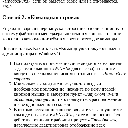
«Проводника»
, если он вылетел, завис или не открывается.
</ol>
Способ 2: «Командная строка»
Еще один вариант перезапуска встроенного в операционную
систему файлового менеджера заключается в использовании
консоли, в которую потребуется ввести всего две команды.
Читайте также: Как открыть «Командную строку» от имени
администратора в Windows 10
Воспользуйтесь поиском по системе (кнопка на панели
задач или клавиши
«WIN+S»
для вызова) и начните
вводить в нее название искомого элемента –
«Командная
строка»
.
Как только вы увидите в результатах выдачи
необходимое приложение, нажмите по нему правой
кнопкой мышки и выберите пункт
«Запуск от имени
администратора»
или воспользуйтесь расположенной
праве одноименной ссылкой.
В открывшееся окно консоли введите указанную ниже
команду и нажмите
«ENTER»
для ее выполнения. Это
действие остановит рабочий процесс
«Проводника»
,
параллельно деактивировав отображение всех