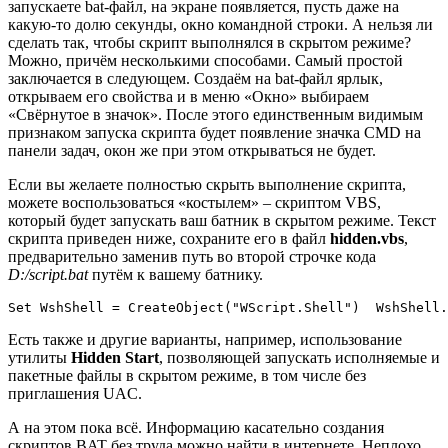
запускаете bat-файл, на экране появляется, пусть даже на
какую-то долю секунды, окно командной строки. А нельзя ли
сделать так, чтобы скрипт выполнялся в скрытом режиме?
Можно, причём несколькими способами. Самый простой
заключается в следующем. Создаём на bat-файл ярлык,
открываем его свойства и в меню «Окно» выбираем
«Свёрнутое в значок». После этого единственным видимым
признаком запуска скрипта будет появление значка CMD на
панели задач, окон же при этом открываться не будет.
Если вы желаете полностью скрыть выполнение скрипта,
можете воспользоваться «костылем» – скриптом VВS,
который будет запускать ваш батник в скрытом режиме. Текст
скрипта приведен ниже, сохраните его в файл
hidden.vbs
,
предварительно заменив путь во второй строчке кода
D:/sсript.bat
путём к вашему батнику.
Set WshShell = CreateObject("WScript.Shell")  WshShell.
Есть также и другие варианты, например, использование
утилиты
Hidden Start
, позволяющей запускать исполняемые и
пакетные файлы в скрытом режиме, в том числе без
приглашения UAC.
А на этом пока всё. Информацию касательно создания
скриптов BAT без труда можно найти в интернете. Неплохо