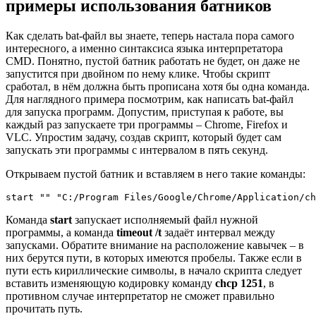
примеры использования батников
Как сделать bat-файл вы знаете, теперь настала пора самого
интересного, а именно синтаксиса языка интерпретатора
CMD. Понятно, пустой батник работать не будет, он даже не
запустится при двойном по нему клике. Чтобы скрипт
сработал, в нём должна быть прописана хотя бы одна команда.
Для наглядного примера посмотрим, как написать bat-файл
для запуска программ. Допустим, приступая к работе, вы
каждый раз запускаете три программы – Chrome, Firefox и
VLC. Упростим задачу, создав скрипт, который будет сам
запускать эти программы с интервалом в пять секунд.
Открываем пустой батник и вставляем в него такие команды:
start "" "C:/Program Files/Google/Chrome/Application/ch
Команда
start
запускает исполняемый файл нужной
программы, а команда
timeout /t
задаёт интервал между
запусками. Обратите внимание на расположение кавычек – в
них берутся пути, в которых имеются пробелы. Также если в
пути есть кириллические символы, в начало скрипта следует
вставить изменяющую кодировку команду
chcp 1251
, в
противном случае интерпретатор не сможет правильно
прочитать путь.