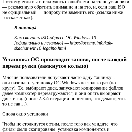
Поэтому, если вы столкнулись с ошибками на этапе установки
— рекомендую обратить внимание и на это, и, если ваш ISO
не официальный — попробуйте заменить его (ссылка ниже
расскажет как).
В помощь!
Как скачать ISO-образ с ОС Windows 10
[официально и легально] —
https://ocomp.info/kak-
skachat-win10-legalno.html
Установка ОС происходит заново, после каждой
перезагрузки (замкнутое кольцо)
Многие пользователи допускают часто одну “ошибку”:
они начинают установку ОС Windows несколько раз (по
кругу). Т.е. выбирают диск, запускают копирование файлов,
далее компьютер перезагружаются, и они опять выбирают
диск и т.д. (после 2-3-й итерации понимают, что делают, что-
то не так…).
Снова окно установки
Чтобы не столкнутся с этим, после того как увидите, что
файлы были скопированы, установка компонентов и