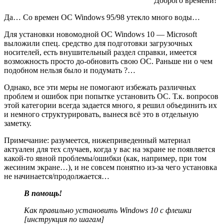
Доброго времени!
Да… Со времен ОС Windows 95/98 утекло много воды…
Для установки новомодной ОС Windows 10 — Microsoft
выложили спец. средство для подготовки загрузочных
носителей, есть внушительный раздел справки, имеется
возможность просто до-обновить свою ОС. Раньше ни о чем
подобном нельзя было и подумать ?…
Однако, все эти меры не помогают избежать различных
проблем и ошибок при попытке установить ОС. Т.к. вопросов
этой категории всегда задается много, я решил объединить их
и немного структурировать, вынеся всё это в отдельную
заметку.
Примечание
: разумеется, нижеприведенный материал
актуален для тех случаев, когда у вас на экране не появляется
какой-то явной проблемы/ошибки
(как, например, при том
же
синим экране
…)
, и не совсем понятно из-за чего установка
не начинается/продолжается…
В помощь!
Как
правильно
установить Windows 10 с флешки
[инструкция по шагам]