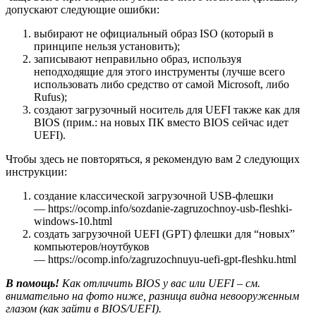
допускают следующие ошибки:
выбирают не официальный образ ISO (который в
принципе нельзя установить);
записывают неправильно образ, используя
неподходящие для этого инструменты (лучше всего
использовать либо средство от самой Microsoft, либо
Rufus);
создают загрузочный носитель для UEFI также как для
BIOS
(
прим.
: на новых ПК вместо BIOS сейчас идет
UEFI)
.
Чтобы здесь не повторяться, я рекомендую вам 2 следующих
инструкции:
создание классической загрузочной USB-флешки
— https://ocomp.info/sozdanie-zagruzochnoy-usb-fleshki-
windows-10.html
создать загрузочной UEFI (GPT) флешки для “новых”
компьютеров/ноутбуков
— https://ocomp.info/zagruzochnuyu-uefi-gpt-fleshku.html
В помощь!
Как отличить BIOS у вас или UEFI – см.
внимательно на фото ниже, разница видна невооруженным
глазом (как зайти в BIOS/UEFI).