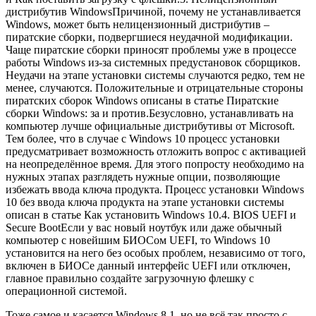
дистрибутив Windows
Причиной, почему не устанавливается
Windows, может быть нелицензионный дистрибутив –
пиратские сборки, подвергшиеся неудачной модификации.
Чаще пиратские сборки приносят проблемы уже в процессе
работы Windows из-за системных предустановок сборщиков.
Неудачи на этапе установки системы случаются редко, тем не
менее, случаются. Положительные и отрицательные стороны
пиратских сборок Windows описаны в статье Пиратские
сборки Windows: за и против.Безусловно, устанавливать на
компьютер лучше официальные дистрибутивы от Microsoft.
Тем более, что в случае с Windows 10 процесс установки
предусматривает возможность отложить вопрос с активацией
на неопределённое время. Для этого попросту необходимо на
нужных этапах разглядеть нужные опции, позволяющие
избежать ввода ключа продукта. Процесс установки Windows
10 без ввода ключа продукта на этапе установки системы
описан в статье Как установить Windows 10.
4. BIOS UEFI и
Secure Boot
Если у вас новый ноутбук или даже обычный
компьютер с новейшим БИОСом UEFI, то Windows 10
установится на него без особых проблем, независимо от того,
включен в БИОСе данный интерфейс UEFI или отключен,
главное правильно создайте загрузочную флешку с
операционной системой.
Тоже самое и касается Windows 8.1, но не всё так просто с