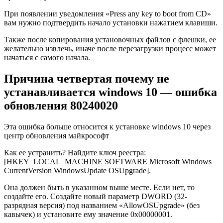
При появлении уведомления «Press any key to boot from CD»
вам нужно подтвердить начало установки нажатием клавиши.
Также после копирования установочных файлов с флешки, ее
желательно извлечь, иначе после перезагрузки процесс может
начаться с самого начала.
Причина четвертая почему не
устанавливается windows 10 — ошибка
обновления 80240020
Эта ошибка больше относится к установке windows 10 через
центр обновления майкрософт
Как ее устранить? Найдите ключ реестра:
[HKEY_LOCAL_MACHINE SOFTWARE Microsoft Windows
CurrentVersion WindowsUpdate OSUpgrade].
Она должен быть в указанном выше месте. Если нет, то
создайте его. Создайте новый параметр DWORD (32-
разрядная версия) под названием «AllowOSUpgrade» (без
кавычек) и установите ему значение 0x00000001.