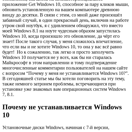
приложение
Get Windows 10, способное за пару кликов мыши,
обновить установленную на вашем компьютере древнюю
винду до десятки. В связи с этим, со мной даже произошёл
забавный случай, в один прекрасный день, включив на работе
утром свой ноутбук, я с удивлением обнаружил, что вместо
моей Windows 8.1 на ноуте чудесным образом запустилась
Windows 10, когда произошло это обновление, да чёрт его
знает! После такого случая, у меня сложилось впечатление,
что если вы и не хотите Windows 10, то она у вас всё равно
будет!
Но к сожалению, так легко и просто заполучить
Windows 10 получается не у всех, как бы ни старалась
Майкрософт в этом направлении и тому подтверждение
многочисленные комментарии пользователей на нашем сайте
с вопросом
“Почему у меня не устанавливается Windows 10?”.
В сегодняшней статье мы бы хотели поговорить на эту тему,
также
немного
затронем проблемы, встречающиеся при
установке уже знакомых вам операционных систем
Windows
7, 8.1.
Почему не устанавливается Windows
10
Установочные диски Windows, начиная с 7-й версии,