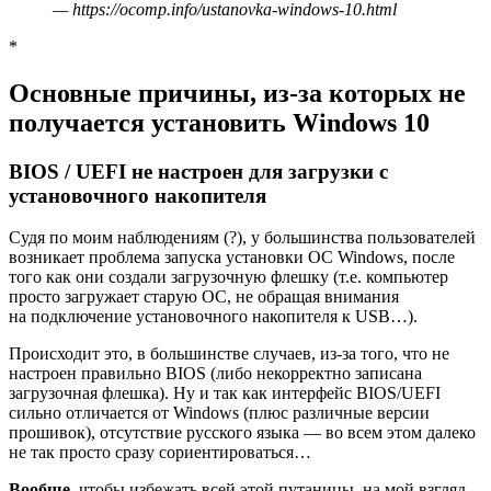
—
https://ocomp.info/ustanovka-windows-10.html
*
Основные причины, из-за которых не
получается установить Windows 10
BIOS / UEFI не настроен для загрузки с
установочного накопителя
Судя по моим наблюдениям (?), у большинства пользователей
возникает проблема запуска установки ОС Windows, после
того как они создали загрузочную флешку
(т.е. компьютер
просто загружает старую ОС, не обращая внимания
на подключение установочного накопителя к USB…)
.
Происходит это, в большинстве случаев, из-за того, что не
настроен правильно BIOS (либо некорректно записана
загрузочная флешка). Ну и так как интерфейс BIOS/UEFI
сильно отличается от Windows (плюс различные версии
прошивок), отсутствие русского языка — во всем этом далеко
не так просто сразу сориентироваться…
Вообще
, чтобы избежать всей этой путаницы, на мой взгляд,