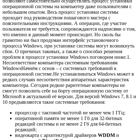
позволяют самостоятельно осуществлять процесс установки
операционной системы на компьютер даже пользователям с
небольшим опытом. Весь процесс установки системы
проходит под руководством пошагового мастера с
пояснительными инструкциями. А операции, где участие
пользователя не требуется, сопровождаются надписями о том,
что именно в данный момент происходит. Но сколь бы
грамотно ни был продуман интерфейс установочного
процесса Windows, при установке системы могут возникнуть
сбои. О причинах таковых, а также о способах решения
проблем в процессе установки Windows поговорим ниже.
1.
Несоответствие компьютера системным требованиям
Windows
Начнём с основ – с системных требований к
операционной системе.Не устанавливаться Windows может в
редких случаях несоответствия аппаратных характеристик
компьютера. Сегодня редкие раритетные компьютеры не
смогут позволить себе на борту операционную систему от
Microsoft в актуальной её версии. Для версий Windows 7, 8.1 и
10 предъявляются такие системные требования:
процессор с тактовой частотой не менее чем
1 ГГц
;
оперативной памяти не менее
1 Гб
для 32-битных
редакций системы и не менее
2 Гб
для 64-битных
редакций;
видеокарта с архитектурой драйверов
WDDM
и