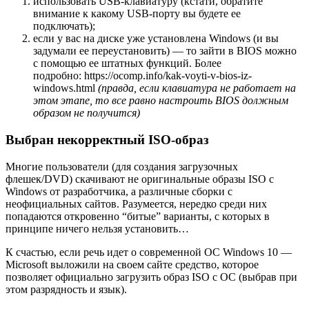
использовать USB-клавиатуру (кстати, обратите
внимание к какому USB-порту вы будете ее
подключать);
если у вас на диске уже установлена Windows (и вы
задумали ее переустановить) — то зайти в BIOS можно
с помощью ее штатных функций. Более
подробно: https://ocomp.info/kak-voyti-v-bios-iz-
windows.html
(правда, если клавиатура не работает на
этом этапе, то все равно настроить BIOS должным
образом не получится)
Выбран некорректный ISO-образ
Многие пользователи
(для создания загрузочных
флешек/DVD)
скачивают не оригинальные образы ISO с
Windows от разработчика, а различные сборки с
неофициальных сайтов. Разумеется, нередко среди них
попадаются откровенно “битые” варианты, с которых в
принципе ничего нельзя установить…
К счастью, если речь идет о современной ОС Windows 10 —
Microsoft выложили на своем сайте средство, которое
позволяет официально загрузить образ ISO с ОС (выбрав при
этом разрядность и язык).