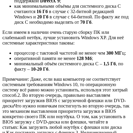
поддержкой
DirectX 9
;
как минимальными объёмы для системного диска С
считаются
16 Гб
в случае с 32-битной редакцией
Windows и
20 Гб
в случае с 64-битной. По факту же под
диск С необходимо выделять от
70 Гб
.
Если имеем в наличии очень старую сборку ПК или
слабенький нетбук, лучше установить Windows ХР. Для неё
системные характеристики таковы:
процессор с тактовой частотой не менее чем
300 МГ
ц;
оперативной памяти не менее
128 Мб
;
минимальный объём системного диска С –
1,5 Гб
, по
факту –
10-20 Гб
.
Примечание
: Даже, если ваш компьютер не соответствует
системным требованиям Windows 10, то операционную
систему всё равно можно установить, используя этот хитрый
способ.
2. Во вторую очередь, правильно выставляем
приоритет загрузки
в BIOS с загрузочной флешки или DVD-
диска
Что нужно новичкам постигнуть во вторую очередь, так
это механизм выставления приоритета загрузки в BIOS
конкретно своего ПК или ноутбука. О том, как установить в
BIOS загрузку с DVD-диска или флешки, читайте в
статьях:
Как загрузить любой ноутбук с флешки или диска
и Как поставить загрузку с флешки
.
3. Нелицензионный